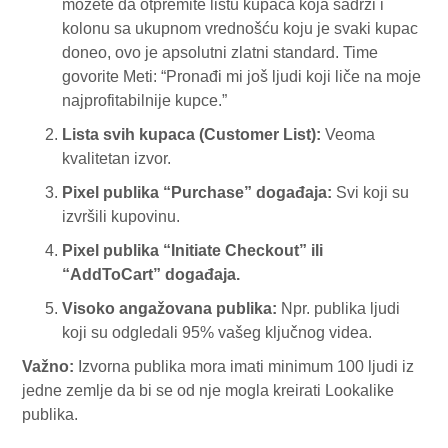
možete da otpremite listu kupaca koja sadrži i
kolonu sa ukupnom vrednošću koju je svaki kupac
doneo, ovo je apsolutni zlatni standard. Time
govorite Meti: “Pronađi mi još ljudi koji liče na moje
najprofitabilnije kupce.”
Lista svih kupaca (Customer List):
Veoma
kvalitetan izvor.
Pixel publika “Purchase” događaja:
Svi koji su
izvršili kupovinu.
Pixel publika “Initiate Checkout” ili
“AddToCart” događaja.
Visoko angažovana publika:
Npr. publika ljudi
koji su odgledali 95% vašeg ključnog videa.
Važno:
Izvorna publika mora imati minimum 100 ljudi iz
jedne zemlje da bi se od nje mogla kreirati Lookalike
publika.