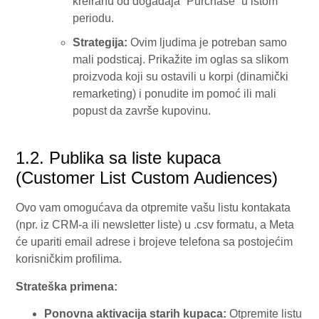
kreiranu od događaja `Purchase` u istom
periodu.
Strategija:
Ovim ljudima je potreban samo
mali podsticaj. Prikažite im oglas sa slikom
proizvoda koji su ostavili u korpi (dinamički
remarketing) i ponudite im pomoć ili mali
popust da završe kupovinu.
1.2. Publika sa liste kupaca
(Customer List Custom Audiences)
Ovo vam omogućava da otpremite vašu listu kontakata
(npr. iz CRM-a ili newsletter liste) u .csv formatu, a Meta
će upariti email adrese i brojeve telefona sa postojećim
korisničkim profilima.
Strateška primena:
Ponovna aktivacija starih kupaca:
Otpremite listu