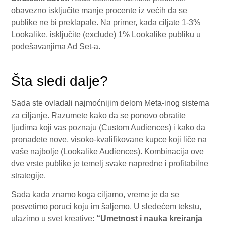
obavezno isključite manje procente iz većih da se
publike ne bi preklapale. Na primer, kada ciljate 1-3%
Lookalike, isključite (exclude) 1% Lookalike publiku u
podešavanjima Ad Set-a.
Šta sledi dalje?
Sada ste ovladali najmoćnijim delom Meta-inog sistema
za ciljanje. Razumete kako da se ponovo obratite
ljudima koji vas poznaju (Custom Audiences) i kako da
pronađete nove, visoko-kvalifikovane kupce koji liče na
vaše najbolje (Lookalike Audiences). Kombinacija ove
dve vrste publike je temelj svake napredne i profitabilne
strategije.
Sada kada znamo koga ciljamo, vreme je da se
posvetimo poruci koju im šaljemo. U sledećem tekstu,
ulazimo u svet kreative:
“Umetnost i nauka kreiranja