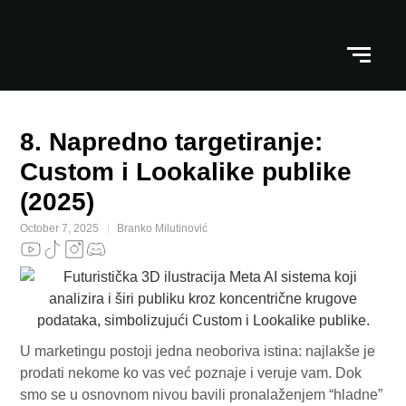
8. Napredno targetiranje:
Custom i Lookalike publike
(2025)
October 7, 2025
Branko Milutinović
U marketingu postoji jedna neoboriva istina: najlakše je
prodati nekome ko vas već poznaje i veruje vam. Dok
smo se u osnovnom nivou bavili pronalaženjem “hladne”