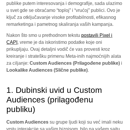
publike putem interesovanja i demografije, sada ulazimo
u svet gde se obraćamo “toploj” i “vrućoj” publici. Ovo je
ključ za otključavanje visoke profitabilnosti, efikasnog
remarketinga i pametnog skaliranja vaših kampanja.
Nakon što smo u prethodnom tekstu
postavili Pixel i
CAPI
, vreme je da iskoristimo podatke koje oni
prikupljaju. Ovaj detaljni vodič će vas provesti kroz
kreiranje i stratešku primenu Meta-inih najmoćnijih alata
za ciljanje:
Custom Audiences (Prilagođene publike)
i
Lookalike Audiences (Slične publike)
.
1. Dubinski uvid u Custom
Audiences (prilagođenu
publiku)
Custom Audiences
su grupe ljudi koji su već imali neku
vrstu interakcije sa vašim biznisom, bilo na vašem sajtu,