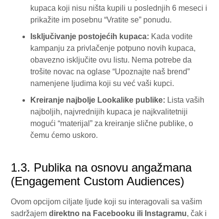
kupaca koji nisu ništa kupili u poslednjih 6 meseci i
prikažite im posebnu “Vratite se” ponudu.
Isključivanje postojećih kupaca:
Kada vodite
kampanju za privlačenje potpuno novih kupaca,
obavezno isključite ovu listu. Nema potrebe da
trošite novac na oglase “Upoznajte naš brend”
namenjene ljudima koji su već vaši kupci.
Kreiranje najbolje Lookalike publike:
Lista vaših
najboljih, najvrednijih kupaca je najkvalitetniji
mogući “materijal” za kreiranje slične publike, o
čemu ćemo uskoro.
1.3. Publika na osnovu angažmana
(Engagement Custom Audiences)
Ovom opcijom ciljate ljude koji su interagovali sa vašim
sadržajem
direktno na Facebooku ili Instagramu
, čak i