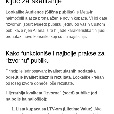
ključ za skaliranje
Lookalike Audience (Slična publika)
je Meta-in
najmoćniji alat za pronalaženje novih kupaca. Vi joj date
“izvornu” (source/seed) publiku, jednu od vaših Custom
publika, a njen AI analizira hiljade karakteristika tih ljudi i
pronalazi nove korisnike koji su im najsličniji.
Kako funkcioniše i najbolje prakse za
“izvornu” publiku
Princip je jednostavan:
kvalitet ulaznih podataka
određuje kvalitet izlaznih rezultata
. Lookalike kreiran
od lošeg izvora doneće loše rezultate.
Hijerarhija kvaliteta “izvorne” (seed) publike (od
najbolje ka najlošijoj):
Lista kupaca sa LTV-om (Lifetime Value):
Ako