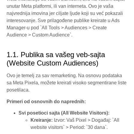
unutar Meta platformi, ili van interneta. Ovo je vaša
najvrednija imovina jer ciljate ljude koji su već pokazali
interesovanje. Sve prilagođene publike kreirate u Ads
Manager-u pod `All Tools > Audiences > Create
Audience > Custom Audience`.
1.1. Publika sa vašeg veb-sajta
(Website Custom Audiences)
Ovo je temelj za sav remarketing. Na osnovu podataka
sa Meta Pixela, možete kreirati visoko segmentirane liste
posetilaca.
Primeri od osnovnih do naprednih:
Svi posetioci sajta (All Website Visitors):
Kreiranje:
Izvor: Vaš Pixel > Događaj: `All
website visitors` > Period: `30 dana`.