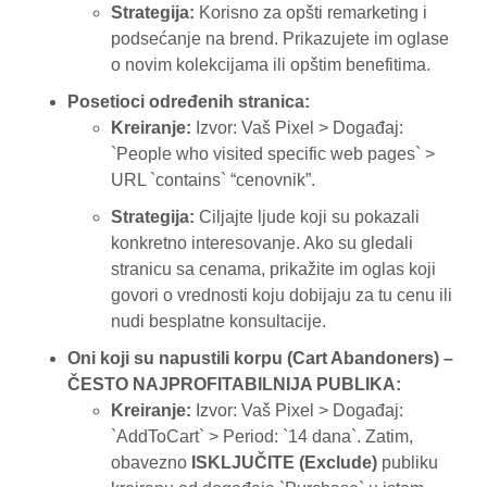
Strategija:
Korisno za opšti remarketing i
podsećanje na brend. Prikazujete im oglase
o novim kolekcijama ili opštim benefitima.
Posetioci određenih stranica:
Kreiranje:
Izvor: Vaš Pixel > Događaj:
`People who visited specific web pages` >
URL `contains` “cenovnik”.
Strategija:
Ciljajte ljude koji su pokazali
konkretno interesovanje. Ako su gledali
stranicu sa cenama, prikažite im oglas koji
govori o vrednosti koju dobijaju za tu cenu ili
nudi besplatne konsultacije.
Oni koji su napustili korpu (Cart Abandoners) –
ČESTO NAJPROFITABILNIJA PUBLIKA:
Kreiranje:
Izvor: Vaš Pixel > Događaj:
`AddToCart` > Period: `14 dana`. Zatim,
obavezno
ISKLJUČITE (Exclude)
publiku