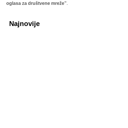
oglasa za društvene mreže”
.
Najnovije
July 29, 2026
Honor ROBOT PHONE oborio rekorde: Više od
200.000 rezervacija za samo nedelju dana
July 29, 2026
Procurele fotografije uživo: Huawei nova 16 SE
donosi masivnu bateriju od 8.500 mAh i dizajn koji
podseća na Honor
July 29, 2026
MediaTek sprema odgovor na poskupljenje čipova:
Dimensity 9600 Pro 28 odsto jeftiniji od novog
Snapdragona
July 29, 2026