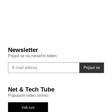
Veštačka inteligencija sada testira inteligenciju divljih
majmuna
July 29, 2026
Samsung Galaxy S26 FE primećen u bazi sertifikata:
Donosi punjenje od 45W i nadmašuje bazni S26
Newsletter
Prijavi se na mesečni bilten
Net & Tech Tube
Popularni video snimci
Vidi sve