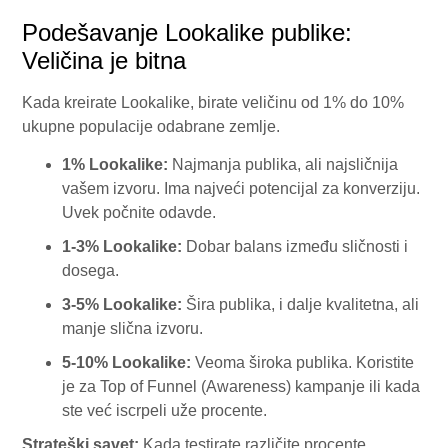
Podešavanje Lookalike publike:
Veličina je bitna
Kada kreirate Lookalike, birate veličinu od 1% do 10%
ukupne populacije odabrane zemlje.
1% Lookalike:
Najmanja publika, ali najsličnija
vašem izvoru. Ima najveći potencijal za konverziju.
Uvek počnite odavde.
1-3% Lookalike:
Dobar balans između sličnosti i
dosega.
3-5% Lookalike:
Šira publika, i dalje kvalitetna, ali
manje slična izvoru.
5-10% Lookalike:
Veoma široka publika. Koristite
je za Top of Funnel (Awareness) kampanje ili kada
ste već iscrpeli uže procente.
Strateški savet:
Kada testirate različite procente,