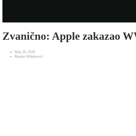
Zvanično: Apple zakazao WW
May 20, 2026
Branko Milutinović