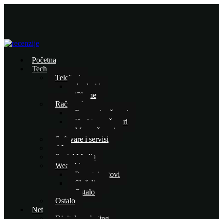
Početna
Tech
Telefoni
Android
iPhone
Računari
Prenosni računari
Desktop računari
Mac računari
Software i servisi
AI
Social Media
Wearables
Pametni satovi
Slušalice
Ostalo
Ostalo
Net
Digital marketing