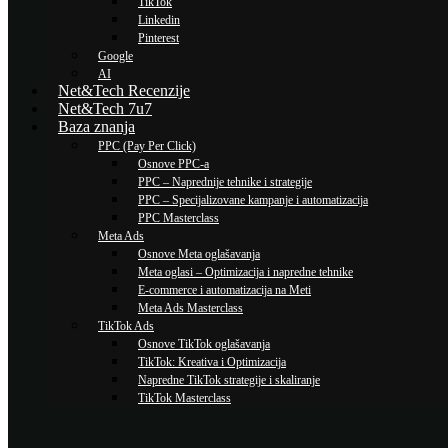
TikTok
Linkedin
Pinterest
Google
AI
Net&Tech Recenzije
Net&Tech 7u7
Baza znanja
PPC (Pay Per Click)
Osnove PPC-a
PPC – Naprednije tehnike i strategije
PPC – Specijalizovane kampanje i automatizacija
PPC Masterclass
Meta Ads
Osnove Meta oglašavanja
Meta oglasi – Optimizacija i napredne tehnike
E-commerce i automatizacija na Meti
Meta Ads Masterclass
TikTok Ads
Osnove TikTok oglašavanja
TikTok: Kreativa i Optimizacija
Napredne TikTok strategije i skaliranje
TikTok Masterclass