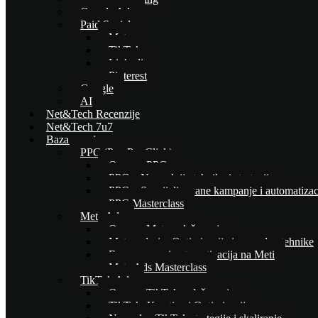
Google Ads
Paid Social
Meta
TikTok
Linkedin
Pinterest
Google
AI
Net&Tech Recenzije
Net&Tech 7u7
Baza znanja
PPC (Pay Per Click)
Osnove PPC-a
PPC – Naprednije tehnike i strategije
PPC – Specijalizovane kampanje i automatizac
PPC Masterclass
Meta Ads
Osnove Meta oglašavanja
Meta oglasi – Optimizacija i napredne tehnike
E-commerce i automatizacija na Meti
Meta Ads Masterclass
TikTok Ads
Osnove TikTok oglašavanja
TikTok: Kreativa i Optimizacija