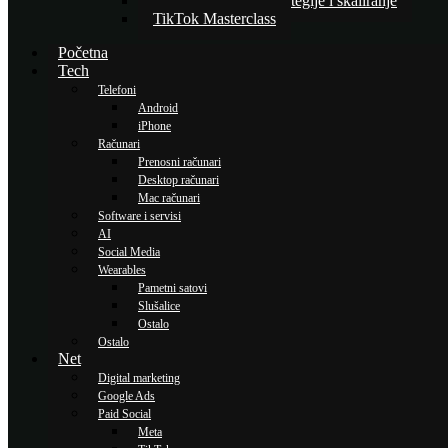
Napredne TikTok strategije i skaliranje
TikTok Masterclass
Početna
Tech
Telefoni
Android
iPhone
Računari
Prenosni računari
Desktop računari
Mac računari
Software i servisi
AI
Social Media
Wearables
Pametni satovi
Slušalice
Ostalo
Ostalo
Net
Digital marketing
Google Ads
Paid Social
Meta