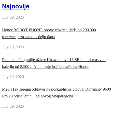
Najnovije
July 29, 2026
Honor ROBOT PHONE oborio rekorde: Više od 200.000
rezervacija za samo nedelju dana
July 29, 2026
Procurele fotografije uživo: Huawei nova 16 SE donosi masivnu
bateriju od 8.500 mAh i dizajn koji podseća na Honor
July 29, 2026
MediaTek sprema odgovor na poskupljenje čipova: Dimensity 9600
Pro 28 odsto jeftiniji od novog Snapdragona
July 29, 2026