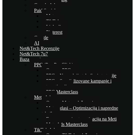
Google Ads
Paid Social
Meta
TikTok
Linkedin
Pinterest
Google
AI
Net&Tech Recenzije
Net&Tech 7u7
Baza znanja
PPC (Pay Per Click)
Osnove PPC-a
PPC – Naprednije tehnike i strategije
PPC – Specijalizovane kampanje i
automatizacija
PPC Masterclass
Meta Ads
Osnove Meta oglašavanja
Meta oglasi – Optimizacija i napredne
tehnike
E-commerce i automatizacija na Meti
Meta Ads Masterclass
TikTok Ads