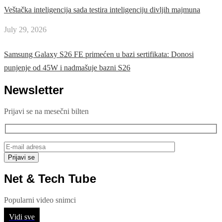
Veštačka inteligencija sada testira inteligenciju divljih majmuna
July 29, 2026
Samsung Galaxy S26 FE primećen u bazi sertifikata: Donosi
punjenje od 45W i nadmašuje bazni S26
Newsletter
Prijavi se na mesečni bilten
Net & Tech Tube
Popularni video snimci
Vidi sve