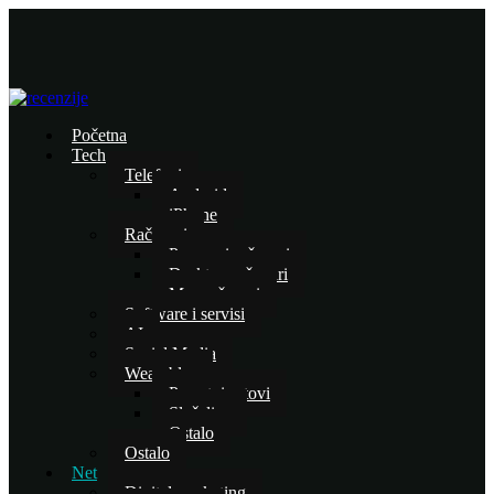
Početna
Tech
Telefoni
Android
iPhone
Računari
Prenosni računari
Desktop računari
Mac računari
Software i servisi
AI
Social Media
Wearables
Pametni satovi
Slušalice
Ostalo
Ostalo
Net
Digital marketing