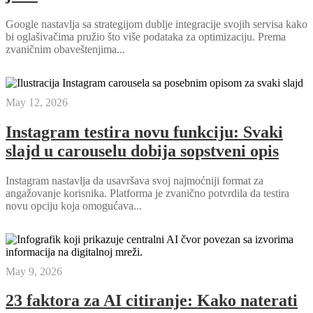
Google nastavlja sa strategijom dublje integracije svojih servisa kako
bi oglašivačima pružio što više podataka za optimizaciju. Prema
zvaničnim obaveštenjima...
May 12, 2026
Instagram testira novu funkciju: Svaki
slajd u carouselu dobija sopstveni opis
Instagram nastavlja da usavršava svoj najmoćniji format za
angažovanje korisnika. Platforma je zvanično potvrdila da testira
novu opciju koja omogućava...
May 9, 2026
23 faktora za AI citiranje: Kako naterati