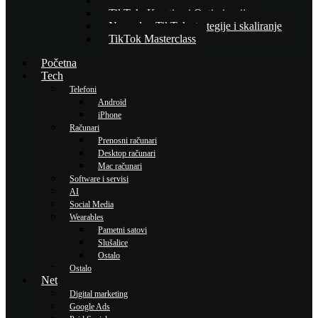
Osnove TikTok oglašavanja
TikTok: Kreativa i Optimizacija
Napredne TikTok strategije i skaliranje
TikTok Masterclass
Početna
Tech
Telefoni
Android
iPhone
Računari
Prenosni računari
Desktop računari
Mac računari
Software i servisi
AI
Social Media
Wearables
Pametni satovi
Slušalice
Ostalo
Ostalo
Net
Digital marketing
Google Ads