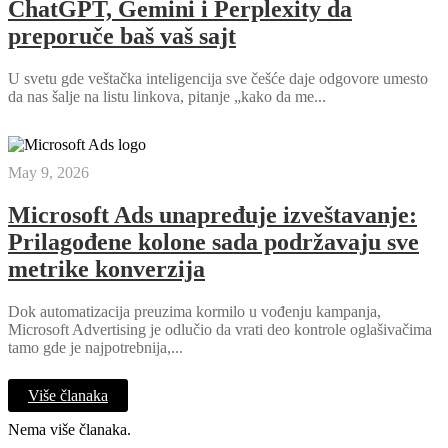
ChatGPT, Gemini i Perplexity da
preporuče baš vaš sajt
U svetu gde veštačka inteligencija sve češće daje odgovore umesto
da nas šalje na listu linkova, pitanje „kako da me...
May 9, 2026
Microsoft Ads unapređuje izveštavanje:
Prilagođene kolone sada podržavaju sve
metrike konverzija
Dok automatizacija preuzima kormilo u vođenju kampanja,
Microsoft Advertising je odlučio da vrati deo kontrole oglašivačima
tamo gde je najpotrebnija,...
Više članaka
Nema više članaka.