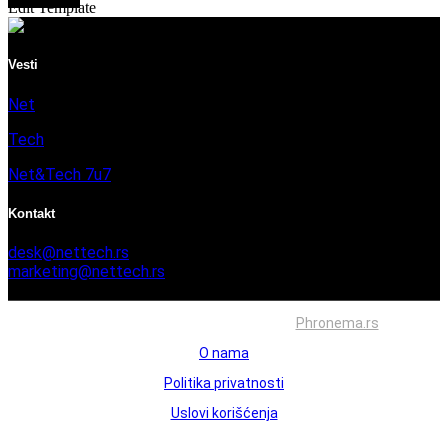
Edit Template
Vesti
Net
Tech
Net&Tech 7u7
Kontakt
desk@nettech.rs
marketing@nettech.rs
+381 66 59 41 254
Sva prava zadržana © 2026. Izrada
Phronema.rs
O nama
Politika privatnosti
Uslovi korišćenja