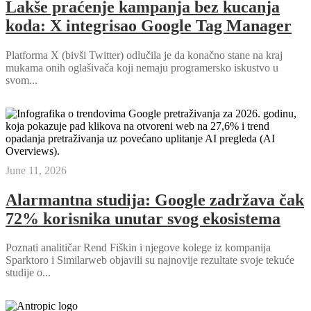
Lakše praćenje kampanja bez kucanja
koda: X integrisao Google Tag Manager
Platforma X (bivši Twitter) odlučila je da konačno stane na kraj
mukama onih oglašivača koji nemaju programersko iskustvo u
svom...
June 11, 2026
Alarmantna studija: Google zadržava čak
72% korisnika unutar svog ekosistema
Poznati analitičar Rend Fiškin i njegove kolege iz kompanija
Sparktoro i Similarweb objavili su najnovije rezultate svoje tekuće
studije o...