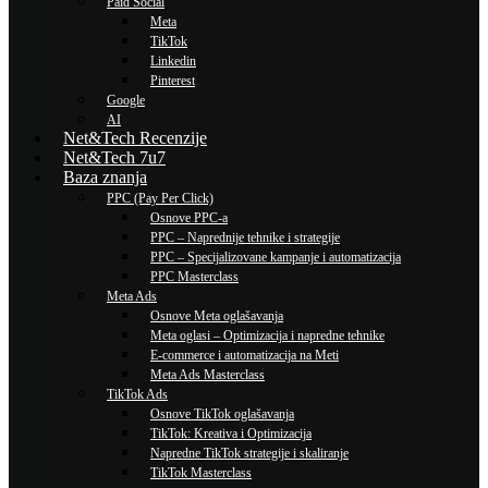
Paid Social
Meta
TikTok
Linkedin
Pinterest
Google
AI
Net&Tech Recenzije
Net&Tech 7u7
Baza znanja
PPC (Pay Per Click)
Osnove PPC-a
PPC – Naprednije tehnike i strategije
PPC – Specijalizovane kampanje i automatizacija
PPC Masterclass
Meta Ads
Osnove Meta oglašavanja
Meta oglasi – Optimizacija i napredne tehnike
E-commerce i automatizacija na Meti
Meta Ads Masterclass
TikTok Ads
Osnove TikTok oglašavanja
TikTok: Kreativa i Optimizacija
Napredne TikTok strategije i skaliranje
TikTok Masterclass