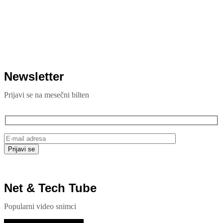
Veštačka inteligencija sada testira inteligenciju divljih majmuna
July 29, 2026
Samsung Galaxy S26 FE primećen u bazi sertifikata: Donosi
punjenje od 45W i nadmašuje bazni S26
Newsletter
Prijavi se na mesečni bilten
Net & Tech Tube
Popularni video snimci