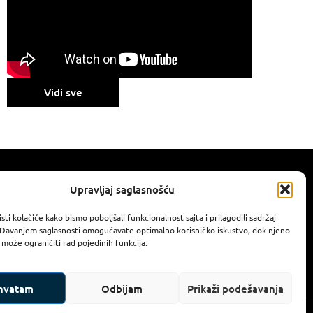
Vidi sve
Upravljaj saglasnošću
rs
tech.rs
isti kolačiće kako bismo poboljšali funkcionalnost sajta i prilagodili sadržaj
 Davanjem saglasnosti omogućavate optimalno korisničko iskustvo, dok njeno
 254
 može ograničiti rad pojedinih funkcija.
ihvatam
Odbijam
Prikaži podešavanja