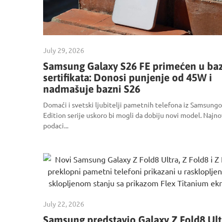
July 29, 2026
Samsung Galaxy S26 FE primećen u baz
sertifikata: Donosi punjenje od 45W i
nadmašuje bazni S26
Domaći i svetski ljubitelji pametnih telefona iz Samsung
Edition serije uskoro bi mogli da dobiju novi model. Najnov
podaci...
July 22, 2026
Samsung predstavio Galaxy Z Fold8 Ult