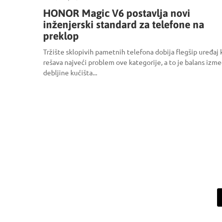
HONOR Magic V6 postavlja novi
inženjerski standard za telefone na
preklop
Tržište sklopivih pametnih telefona dobija flegšip uređaj 
rešava najveći problem ove kategorije, a to je balans izm
debljine kućišta...