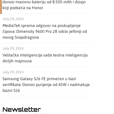
donosi masivnu bateriju od 8.500 mAh i dizajn
koji podseća na Honor
July 29, 2026
MediaTek sprema odgovor na poskupljenje
čipova: Dimensity 9600 Pro 28 odsto jeftiniji od
novog Snapdragona
July 29, 2026
Veštačka inteligencija sada testira inteligenciju
divljih majmuna
July 29, 2026
Samsung Galaxy S26 FE primećen u bazi
sertifikata: Donosi punjenje od 45W i nadmašuje
bazni S26
Newsletter
i