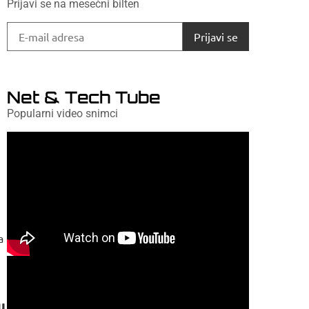
Prijavi se na mesečni bilten
Net & Tech Tube
Popularni video snimci
u