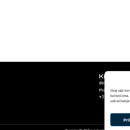
Kontakt
desk@nettech.
marketing@net
Ovaj sajt kor
korisnicima.
+381 66 59 41
uskraćivanje
Pr