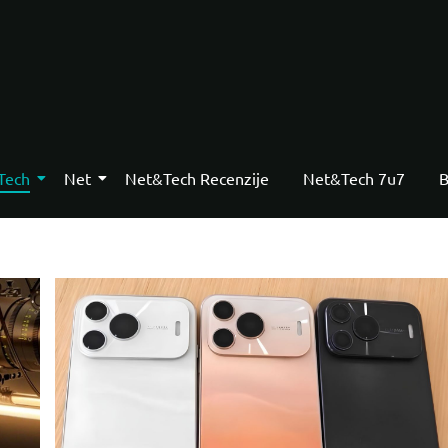
Tech
Net
Net&Tech Recenzije
Net&Tech 7u7
B