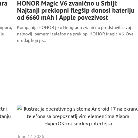
ura
HONOR Magic V6 zvanično u Srbiji:
Najtanji preklopni flegšip donosi bateriju
od 6660 mAh i Apple povezivost
mpuru,
Kompanija HONOR je u Beogradu zvanično predstavila svoj
iju
najnoviji pametni telefon na preklop, HONOR Magic V6. Ovaj
uređaj, koji je...
June 17, 2026