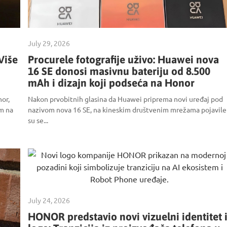
July 29, 2026
Više
Procurele fotografije uživo: Huawei nova
u
16 SE donosi masivnu bateriju od 8.500
mAh i dizajn koji podseća na Honor
or,
Nakon prvobitnih glasina da Huawei priprema novi uređaj pod
m na
nazivom nova 16 SE, na kineskim društvenim mrežama pojavile
su se...
July 24, 2026
HONOR predstavio novi vizuelni identitet 