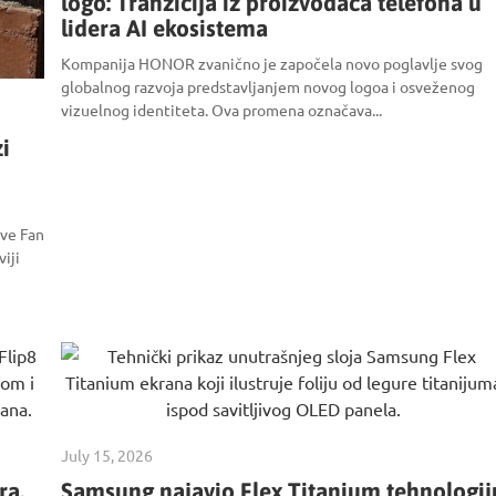
logo: Tranzicija iz proizvođača telefona u
lidera AI ekosistema
Kompanija HONOR zvanično je započela novo poglavlje svog
globalnog razvoja predstavljanjem novog logoa i osveženog
vizuelnog identiteta. Ova promena označava...
i
ove Fan
iji
July 15, 2026
ra,
Samsung najavio Flex Titanium tehnologij