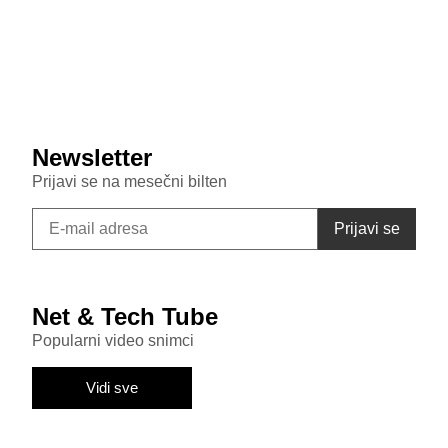
July 29, 2026
Samsung Galaxy S26 FE primećen u bazi sertifikata:
Donosi punjenje od 45W i nadmašuje bazni S26
Newsletter
Prijavi se na mesečni bilten
Net & Tech Tube
Popularni video snimci
Vidi sve