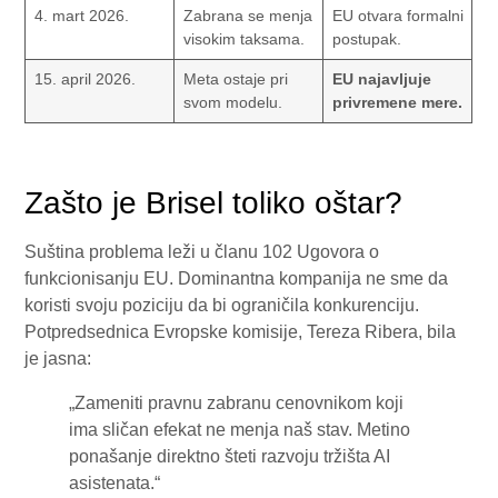
4. mart 2026.
Zabrana se menja
EU otvara formalni
visokim taksama.
postupak.
15. april 2026.
Meta ostaje pri
EU najavljuje
svom modelu.
privremene mere.
Zašto je Brisel toliko oštar?
Suština problema leži u članu 102 Ugovora o
funkcionisanju EU. Dominantna kompanija ne sme da
koristi svoju poziciju da bi ograničila konkurenciju.
Potpredsednica Evropske komisije, Tereza Ribera, bila
je jasna:
„Zameniti pravnu zabranu cenovnikom koji
ima sličan efekat ne menja naš stav. Metino
ponašanje direktno šteti razvoju tržišta AI
asistenata.“