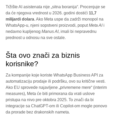
Tržište AI asistenata nije „sitna boranija“. Procenjuje se
da će njegova vrednost u 2026. godini dostići
11,7
milijardi dolara
. Ako Meta uspe da zadrži monopol na
WhatsApp-u, njeni sopstveni proizvodi, poput
Meta AI
i
nedavno kupljenog
Manus AI
, imali bi nepravednu
prednost u odnosu na sve ostale.
Šta ovo znači za biznis
korisnike?
Za kompanije koje koriste WhatsApp Business API za
automatizaciju prodaje ili podršku, ovo su kritične vesti.
Ako EU sprovede najavljene „privremene mere“ (interim
measures), Meta će biti primorana da vrati uslove
pristupa na nivo pre oktobra 2025. To znači da bi
integracije sa ChatGPT-om ili Copilot-om mogle ponovo
da prorade bez drakonskih nameta.