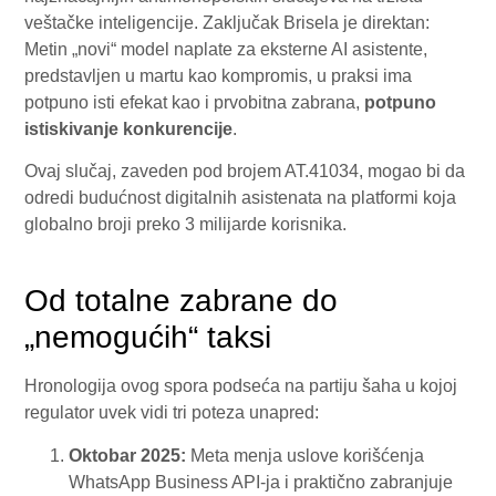
veštačke inteligencije. Zaključak Brisela je direktan:
Metin „novi“ model naplate za eksterne AI asistente,
predstavljen u martu kao kompromis, u praksi ima
potpuno isti efekat kao i prvobitna zabrana,
potpuno
istiskivanje konkurencije
.
Ovaj slučaj, zaveden pod brojem AT.41034, mogao bi da
odredi budućnost digitalnih asistenata na platformi koja
globalno broji preko 3 milijarde korisnika.
Od totalne zabrane do
„nemogućih“ taksi
Hronologija ovog spora podseća na partiju šaha u kojoj
regulator uvek vidi tri poteza unapred:
Oktobar 2025:
Meta menja uslove korišćenja
WhatsApp Business API-ja i praktično zabranjuje