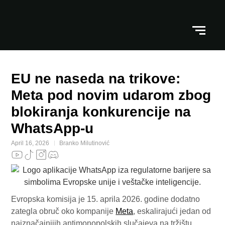
EU ne naseda na trikove:
Meta pod novim udarom zbog
blokiranja konkurencije na
WhatsApp-u
April 16, 2026
Branko Milutinović
Evropska komisija je 15. aprila 2026. godine dodatno
zategla obruč oko kompanije
Meta
, eskalirajući jedan od
najznačajnijih antimonopolskih slučajeva na tržištu