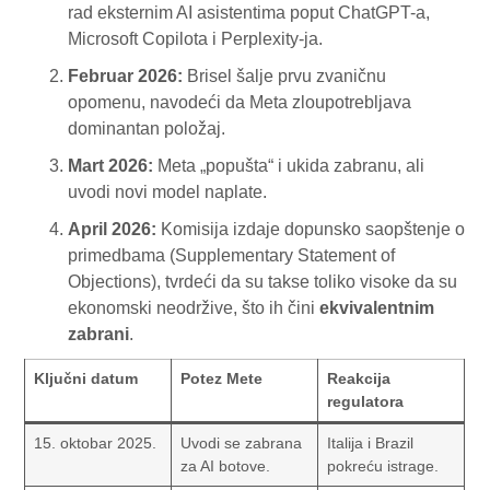
rad eksternim AI asistentima poput ChatGPT-a,
Microsoft Copilota i Perplexity-ja.
Februar 2026:
Brisel šalje prvu zvaničnu
opomenu, navodeći da Meta zloupotrebljava
dominantan položaj.
Mart 2026:
Meta „popušta“ i ukida zabranu, ali
uvodi novi model naplate.
April 2026:
Komisija izdaje dopunsko saopštenje o
primedbama (Supplementary Statement of
Objections), tvrdeći da su takse toliko visoke da su
ekonomski neodržive, što ih čini
ekvivalentnim
zabrani
.
Ključni datum
Potez Mete
Reakcija
regulatora
15. oktobar 2025.
Uvodi se zabrana
Italija i Brazil
za AI botove.
pokreću istrage.