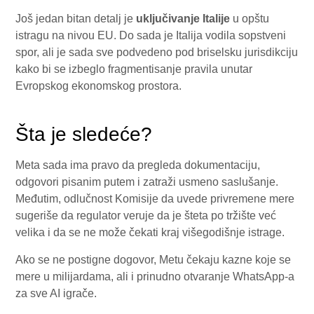
Još jedan bitan detalj je
uključivanje Italije
u opštu
istragu na nivou EU. Do sada je Italija vodila sopstveni
spor, ali je sada sve podvedeno pod briselsku jurisdikciju
kako bi se izbeglo fragmentisanje pravila unutar
Evropskog ekonomskog prostora.
Šta je sledeće?
Meta sada ima pravo da pregleda dokumentaciju,
odgovori pisanim putem i zatraži usmeno saslušanje.
Međutim, odlučnost Komisije da uvede privremene mere
sugeriše da regulator veruje da je šteta po tržište već
velika i da se ne može čekati kraj višegodišnje istrage.
Ako se ne postigne dogovor, Metu čekaju kazne koje se
mere u milijardama, ali i prinudno otvaranje WhatsApp-a
za sve AI igrače.