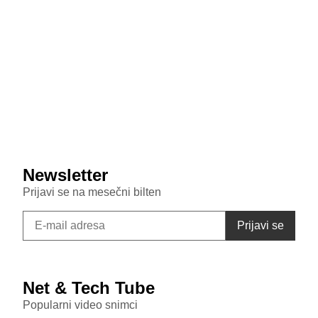
July 29, 2026
Veštačka inteligencija sada testira inteligenciju divljih
majmuna
July 29, 2026
Samsung Galaxy S26 FE primećen u bazi sertifikata:
Donosi punjenje od 45W i nadmašuje bazni S26
Newsletter
Prijavi se na mesečni bilten
Net & Tech Tube
Popularni video snimci