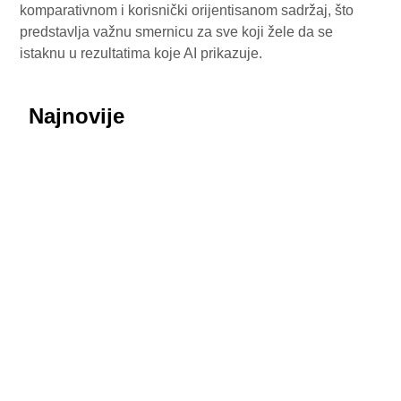
komparativnom i korisnički orijentisanom sadržaj, što
predstavlja važnu smernicu za sve koji žele da se
istaknu u rezultatima koje AI prikazuje.
Najnovije
July 29, 2026
Honor ROBOT PHONE oborio rekorde: Više od
200.000 rezervacija za samo nedelju dana
July 29, 2026
Procurele fotografije uživo: Huawei nova 16 SE
donosi masivnu bateriju od 8.500 mAh i dizajn koji
podseća na Honor
July 29, 2026
MediaTek sprema odgovor na poskupljenje čipova:
Dimensity 9600 Pro 28 odsto jeftiniji od novog
Snapdragona