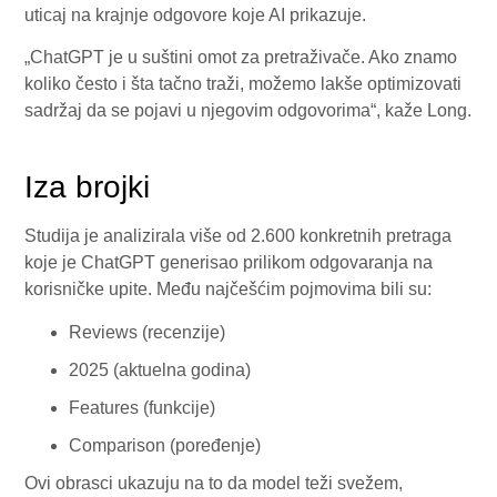
uticaj na krajnje odgovore koje AI prikazuje.
„ChatGPT je u suštini omot za pretraživače. Ako znamo
koliko često i šta tačno traži, možemo lakše optimizovati
sadržaj da se pojavi u njegovim odgovorima“, kaže Long.
Iza brojki
Studija je analizirala više od 2.600 konkretnih pretraga
koje je ChatGPT generisao prilikom odgovaranja na
korisničke upite. Među najčešćim pojmovima bili su:
Reviews (recenzije)
2025 (aktuelna godina)
Features (funkcije)
Comparison (poređenje)
Ovi obrasci ukazuju na to da model teži svežem,