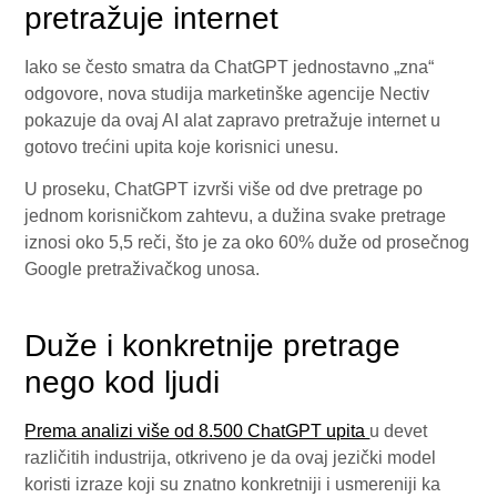
pretražuje internet
Iako se često smatra da ChatGPT jednostavno „zna“
odgovore, nova studija marketinške agencije Nectiv
pokazuje da ovaj AI alat zapravo pretražuje internet u
gotovo trećini upita koje korisnici unesu.
U proseku, ChatGPT izvrši više od dve pretrage po
jednom korisničkom zahtevu, a dužina svake pretrage
iznosi oko 5,5 reči, što je za oko 60% duže od prosečnog
Google pretraživačkog unosa.
Duže i konkretnije pretrage
nego kod ljudi
Prema analizi više od 8.500 ChatGPT upita
u devet
različitih industrija, otkriveno je da ovaj jezički model
koristi izraze koji su znatno konkretniji i usmereniji ka