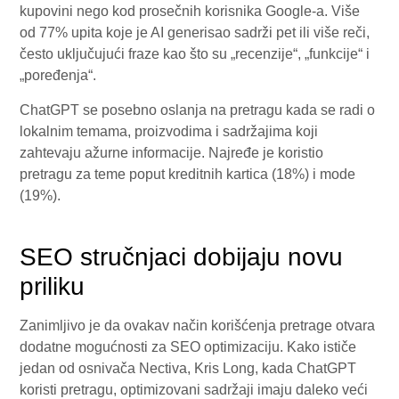
kupovini nego kod prosečnih korisnika Google-a. Više
od 77% upita koje je AI generisao sadrži pet ili više reči,
često uključujući fraze kao što su „recenzije“, „funkcije“ i
„poređenja“.
ChatGPT se posebno oslanja na pretragu kada se radi o
lokalnim temama, proizvodima i sadržajima koji
zahtevaju ažurne informacije. Najređe je koristio
pretragu za teme poput kreditnih kartica (18%) i mode
(19%).
SEO stručnjaci dobijaju novu
priliku
Zanimljivo je da ovakav način korišćenja pretrage otvara
dodatne mogućnosti za SEO optimizaciju. Kako ističe
jedan od osnivača Nectiva, Kris Long, kada ChatGPT
koristi pretragu, optimizovani sadržaji imaju daleko veći