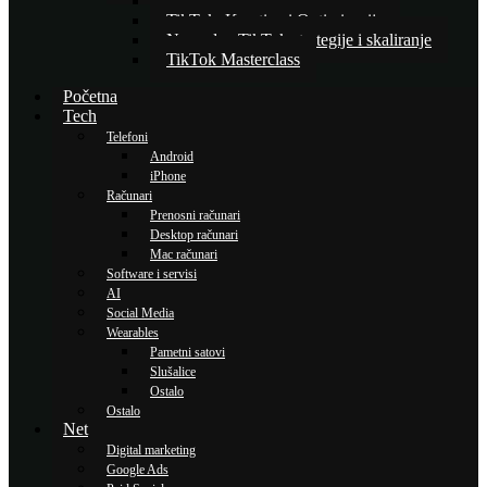
Osnove TikTok oglašavanja
TikTok: Kreativa i Optimizacija
Napredne TikTok strategije i skaliranje
TikTok Masterclass
Početna
Tech
Telefoni
Android
iPhone
Računari
Prenosni računari
Desktop računari
Mac računari
Software i servisi
AI
Social Media
Wearables
Pametni satovi
Slušalice
Ostalo
Ostalo
Net
Digital marketing
Google Ads