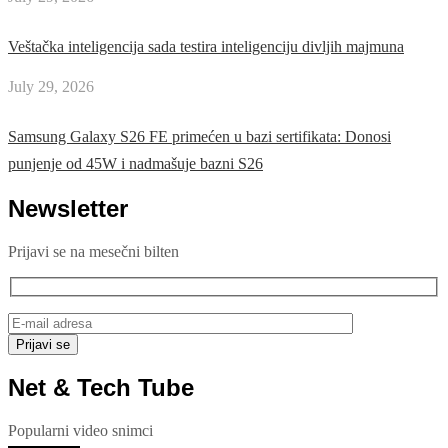
Veštačka inteligencija sada testira inteligenciju divljih majmuna
July 29, 2026
Samsung Galaxy S26 FE primećen u bazi sertifikata: Donosi
punjenje od 45W i nadmašuje bazni S26
Newsletter
Prijavi se na mesečni bilten
Net & Tech Tube
Popularni video snimci