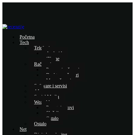
Početna
Tech
Telefoni
Android
iPhone
Računari
Prenosni računari
Desktop računari
Mac računari
Software i servisi
AI
Social Media
Wearables
Pametni satovi
Slušalice
Ostalo
Ostalo
Net
Digital marketing