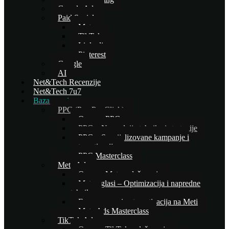
Google Ads
Paid Social
Meta
TikTok
Linkedin
Pinterest
Google
AI
Net&Tech Recenzije
Net&Tech 7u7
Baza znanja
PPC (Pay Per Click)
Osnove PPC-a
PPC – Naprednije tehnike i strategije
PPC – Specijalizovane kampanje i
automatizacija
PPC Masterclass
Meta Ads
Osnove Meta oglašavanja
Meta oglasi – Optimizacija i napredne
tehnike
E-commerce i automatizacija na Meti
Meta Ads Masterclass
TikTok Ads