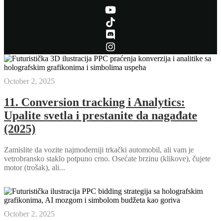
October 2, 2025
11. Conversion tracking i Analytics:
Upalite svetla i prestanite da nagađate
(2025)
Zamislite da vozite najmoderniji trkački automobil, ali vam je
vetrobransko staklo potpuno crno. Osećate brzinu (klikove), čujete
motor (trošak), ali...
October 2, 2025