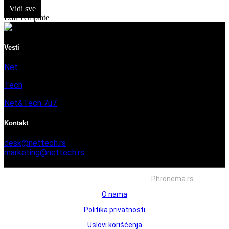
Vidi sve
Edit Template
Vesti
Net
Tech
Net&Tech 7u7
Kontakt
desk@nettech.rs
marketing@nettech.rs
+381 66 59 41 254
Sva prava zadržana © 2026. Izrada
Phronema.rs
O nama
Politika privatnosti
Uslovi korišćenja