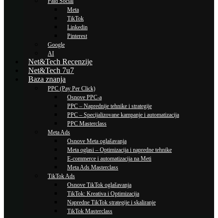
Paid Social
Meta
TikTok
Linkedin
Pinterest
Google
AI
Net&Tech Recenzije
Net&Tech 7u7
Baza znanja
PPC (Pay Per Click)
Osnove PPC-a
PPC – Naprednije tehnike i strategije
PPC – Specijalizovane kampanje i automatizacija
PPC Masterclass
Meta Ads
Osnove Meta oglašavanja
Meta oglasi – Optimizacija i napredne tehnike
E-commerce i automatizacija na Meti
Meta Ads Masterclass
TikTok Ads
Osnove TikTok oglašavanja
TikTok: Kreativa i Optimizacija
Napredne TikTok strategije i skaliranje
TikTok Masterclass