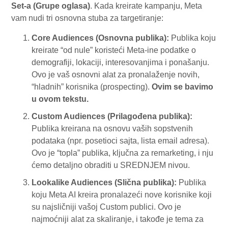
Set-a (Grupe oglasa)
. Kada kreirate kampanju, Meta
vam nudi tri osnovna stuba za targetiranje:
Core Audiences (Osnovna publika):
Publika koju
kreirate “od nule” koristeći Meta-ine podatke o
demografiji, lokaciji, interesovanjima i ponašanju.
Ovo je vaš osnovni alat za pronalaženje novih,
“hladnih” korisnika (prospecting).
Ovim se bavimo
u ovom tekstu.
Custom Audiences (Prilagođena publika):
Publika kreirana na osnovu vaših sopstvenih
podataka (npr. posetioci sajta, lista email adresa).
Ovo je “topla” publika, ključna za remarketing, i nju
ćemo detaljno obraditi u SREDNJEM nivou.
Lookalike Audiences (Slična publika):
Publika
koju Meta AI kreira pronalazeći nove korisnike koji
su najsličniji vašoj Custom publici. Ovo je
najmoćniji alat za skaliranje, i takođe je tema za