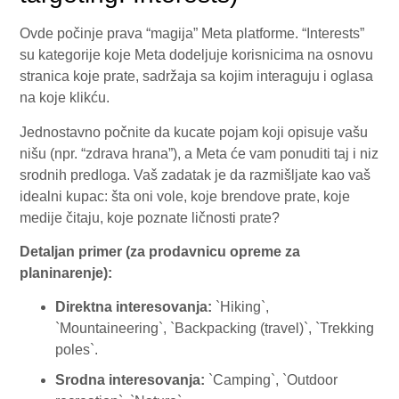
Ovde počinje prava “magija” Meta platforme. “Interests”
su kategorije koje Meta dodeljuje korisnicima na osnovu
stranica koje prate, sadržaja sa kojim interaguju i oglasa
na koje klikću.
Jednostavno počnite da kucate pojam koji opisuje vašu
nišu (npr. “zdrava hrana”), a Meta će vam ponuditi taj i niz
srodnih predloga. Vaš zadatak je da razmišljate kao vaš
idealni kupac: šta oni vole, koje brendove prate, koje
medije čitaju, koje poznate ličnosti prate?
Detaljan primer (za prodavnicu opreme za
planinarenje):
Direktna interesovanja:
`Hiking`,
`Mountaineering`, `Backpacking (travel)`, `Trekking
poles`.
Srodna interesovanja:
`Camping`, `Outdoor