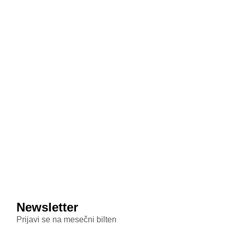
donosi masivnu bateriju od 8.500 mAh i dizajn koji
podseća na Honor
July 29, 2026
MediaTek sprema odgovor na poskupljenje čipova:
Dimensity 9600 Pro 28 odsto jeftiniji od novog
Snapdragona
July 29, 2026
Veštačka inteligencija sada testira inteligenciju divljih
majmuna
July 29, 2026
Samsung Galaxy S26 FE primećen u bazi sertifikata:
Donosi punjenje od 45W i nadmašuje bazni S26
Newsletter
Prijavi se na mesečni bilten