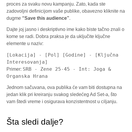
proces za svaku novu kampanju. Zato, kada ste
zadovoljni definicijom vaše publike, obavezno kliknite na
dugme
“Save this audience”
.
Dajte joj jasno i deskriptivno ime kako biste tačno znali o
kome se radi. Dobra praksa je da uključite ključne
elemente u naziv:
[Lokacija] - [Pol] [Godine] - [Ključna
Interesovanja]
SRB - Zene 25-45 - Int: Joga &
Primer:
Organska Hrana
Jednom sačuvana, ova publika će vam biti dostupna na
jedan klik pri kreiranju svakog sledećeg Ad Set-a, što
vam štedi vreme i osigurava konzistentnost u ciljanju.
Šta sledi dalje?