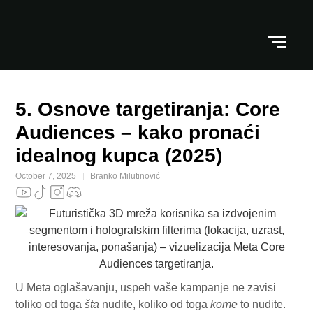
5. Osnove targetiranja: Core
Audiences – kako pronaći
idealnog kupca (2025)
October 7, 2025
Branko Milutinović
U Meta oglašavanju, uspeh vaše kampanje ne zavisi
toliko od toga
šta
nudite, koliko od toga
kome
to nudite.