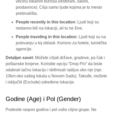
većinu lokalnih biznisa (restorani, saloni,
prodavnice). Cilja samo ljude kojima je to mesto
prebivališta.
People recently in this location:
Ljudi koji su
nedavno bili na lokaciji, ali tu ne žive.
People traveling in this location:
Ljudi koji su na
putovanju u toj oblasti. Korisno za hotele, turističke
agencije.
Detaljan savet:
Možete ciljati države, gradove, pa čak i
poštanske brojeve. Koristite opciju “Drop Pin” da biste
odabrali tačnu lokaciju i definisali radijus oko nje (npr.
10km oko vašeg lokala u Novom Sadu). Takođe, možete
i isključiti (Exclude) određene lokacije.
Godine (Age) i Pol (Gender)
Podesite raspon godina i pol vaše ciljne grupe. Ne