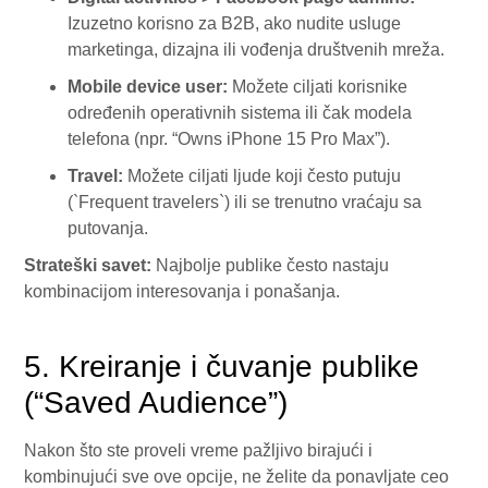
Izuzetno korisno za B2B, ako nudite usluge
marketinga, dizajna ili vođenja društvenih mreža.
Mobile device user:
Možete ciljati korisnike
određenih operativnih sistema ili čak modela
telefona (npr. “Owns iPhone 15 Pro Max”).
Travel:
Možete ciljati ljude koji često putuju
(`Frequent travelers`) ili se trenutno vraćaju sa
putovanja.
Strateški savet:
Najbolje publike često nastaju
kombinacijom interesovanja i ponašanja.
5. Kreiranje i čuvanje publike
(“Saved Audience”)
Nakon što ste proveli vreme pažljivo birajući i
kombinujući sve ove opcije, ne želite da ponavljate ceo