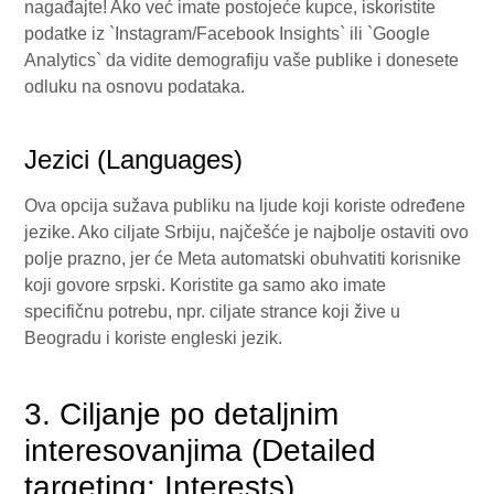
nagađajte! Ako već imate postojeće kupce, iskoristite
podatke iz `Instagram/Facebook Insights` ili `Google
Analytics` da vidite demografiju vaše publike i donesete
odluku na osnovu podataka.
Jezici (Languages)
Ova opcija sužava publiku na ljude koji koriste određene
jezike. Ako ciljate Srbiju, najčešće je najbolje ostaviti ovo
polje prazno, jer će Meta automatski obuhvatiti korisnike
koji govore srpski. Koristite ga samo ako imate
specifičnu potrebu, npr. ciljate strance koji žive u
Beogradu i koriste engleski jezik.
3. Ciljanje po detaljnim
interesovanjima (Detailed
targeting: Interests)