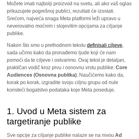
Možete imati najbolji proizvod na svetu, ali ako vaš oglas
prikazujete pogrešnoj publici, rezultati će izostati.
Srećom, najveća snaga Meta platformi leži upravo u
neverovatno moćnim i slojevitim opcijama za ciljanje
publike.
Nakon što smo u prethodnom tekstu
definisali ciljeve
,
sada učimo kako da pronađemo ljude koji će nam
pomoći da te ciljeve i ostvarimo. Ovaj tekst je detaljan,
praktičan vodič kroz prvu i osnovnu vrstu publike:
Core
Audiences (Osnovna publika)
. Naučićemo kako da,
korak po korak, izgradite svoju ciljnu grupu od nule
koristeći bogatstvo podataka koje Meta poseduje.
1. Uvod u Meta sistem za
targetiranje publike
Sve opcije za ciljanje publike nalaze se na nivou
Ad