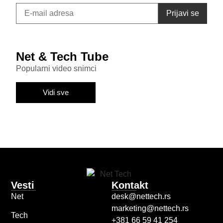
Net & Tech Tube
Popularni video snimci
Vidi sve
Vesti
Kontakt
Net
desk@nettech.rs
marketing@nettech.rs
Tech
+381 66 59 41 254