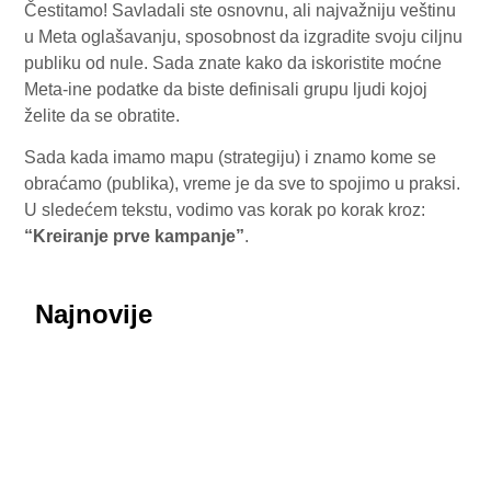
Čestitamo! Savladali ste osnovnu, ali najvažniju veštinu
u Meta oglašavanju, sposobnost da izgradite svoju ciljnu
publiku od nule. Sada znate kako da iskoristite moćne
Meta-ine podatke da biste definisali grupu ljudi kojoj
želite da se obratite.
Sada kada imamo mapu (strategiju) i znamo kome se
obraćamo (publika), vreme je da sve to spojimo u praksi.
U sledećem tekstu, vodimo vas korak po korak kroz:
“Kreiranje prve kampanje”
.
Najnovije
July 29, 2026
Honor ROBOT PHONE oborio rekorde: Više od
200.000 rezervacija za samo nedelju dana
July 29, 2026
Procurele fotografije uživo: Huawei nova 16 SE