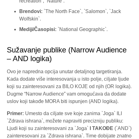
recreation`, `Nature`.
Brendovi:
`The North Face`, `Salomon`, `Jack
Wolfskin`.
Mediji/Časopisi:
`National Geographic`.
Sužavanje publike (Narrow Audience
– AND logika)
Ovo je napredna opcija unutar detaljnog targetiranja.
Kada dodate više interesovanja u isto polje, ciljate ljude
koji su zainteresovani za BILO KOJE od njih (OR logika).
Dugme “Narrow Audience” vam omogućava da dodate
uslov koji takođe MORA biti ispunjen (AND logika).
Primer:
Umesto da ciljate sve koje zanima `Joga` ILI
`Zdrava ishrana`, možete napraviti precizniju publiku:
Ljudi koji su zainteresovani za `Joga`
I TAKOĐE
(`AND`)
zainteresovani za `Zdrava ishrana`. Time dobijate znatno