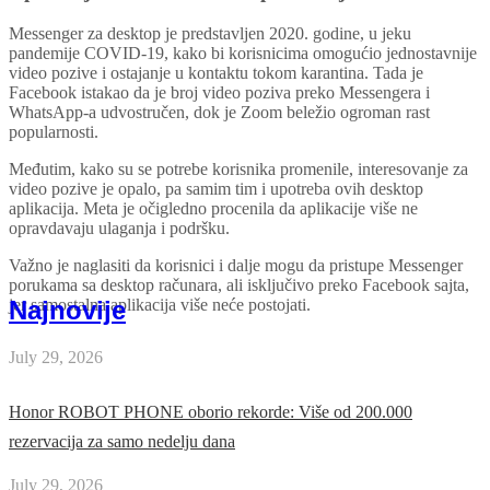
Messenger za desktop je predstavljen 2020. godine, u jeku
pandemije COVID-19, kako bi korisnicima omogućio jednostavnije
video pozive i ostajanje u kontaktu tokom karantina. Tada je
Facebook istakao da je broj video poziva preko Messengera i
WhatsApp-a udvostručen, dok je Zoom beležio ogroman rast
popularnosti.
Međutim, kako su se potrebe korisnika promenile, interesovanje za
video pozive je opalo, pa samim tim i upotreba ovih desktop
aplikacija. Meta je očigledno procenila da aplikacije više ne
opravdavaju ulaganja i podršku.
Važno je naglasiti da korisnici i dalje mogu da pristupe Messenger
porukama sa desktop računara, ali isključivo preko Facebook sajta,
Najnovije
jer samostalna aplikacija više neće postojati.
July 29, 2026
Honor ROBOT PHONE oborio rekorde: Više od 200.000
rezervacija za samo nedelju dana
July 29, 2026