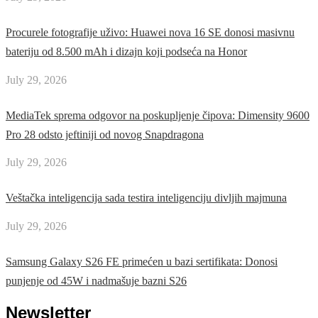
Procurele fotografije uživo: Huawei nova 16 SE donosi masivnu
bateriju od 8.500 mAh i dizajn koji podseća na Honor
July 29, 2026
MediaTek sprema odgovor na poskupljenje čipova: Dimensity 9600
Pro 28 odsto jeftiniji od novog Snapdragona
July 29, 2026
Veštačka inteligencija sada testira inteligenciju divljih majmuna
July 29, 2026
Samsung Galaxy S26 FE primećen u bazi sertifikata: Donosi
punjenje od 45W i nadmašuje bazni S26
Newsletter