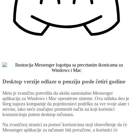
Desktop verzije odlaze u penziju posle četiri godine
Meta je zvanično potvrdila da ukida samostalnu Messenger
aplikaciju za Windows i Mac operativne sisteme. Ova odluka deo je
šireg napora kompanije da pojednostavi podršku za sve svoje alate i
servise, iako neće značajno promeniti način na koji korisnici
komuniciraju putem desktop računara.
Na zvaničnoj stranici za pomoć korisnicima stoji obaveštenje da će
Messenger aplikacije za računare biti povučene, a korisnici će