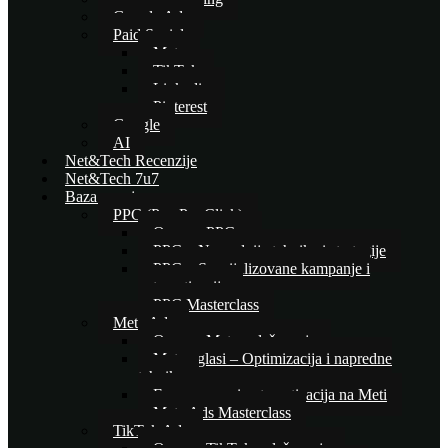
Google Ads
Paid Social
Meta
TikTok
Linkedin
Pinterest
Google
AI
Net&Tech Recenzije
Net&Tech 7u7
Baza znanja
PPC (Pay Per Click)
Osnove PPC-a
PPC – Naprednije tehnike i strategije
PPC – Specijalizovane kampanje i
automatizacija
PPC Masterclass
Meta Ads
Osnove Meta oglašavanja
Meta oglasi – Optimizacija i napredne
tehnike
E-commerce i automatizacija na Meti
Meta Ads Masterclass
TikTok Ads