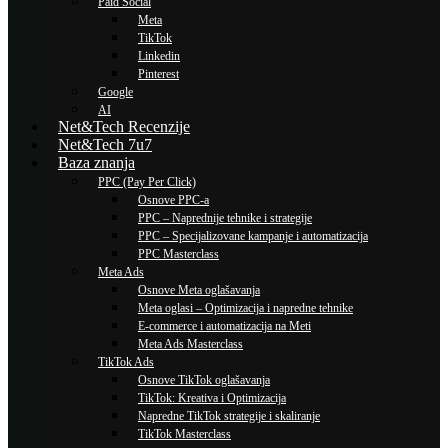
Paid Social
Meta
TikTok
Linkedin
Pinterest
Google
AI
Net&Tech Recenzije
Net&Tech 7u7
Baza znanja
PPC (Pay Per Click)
Osnove PPC-a
PPC – Naprednije tehnike i strategije
PPC – Specijalizovane kampanje i automatizacija
PPC Masterclass
Meta Ads
Osnove Meta oglašavanja
Meta oglasi – Optimizacija i napredne tehnike
E-commerce i automatizacija na Meti
Meta Ads Masterclass
TikTok Ads
Osnove TikTok oglašavanja
TikTok: Kreativa i Optimizacija
Napredne TikTok strategije i skaliranje
TikTok Masterclass