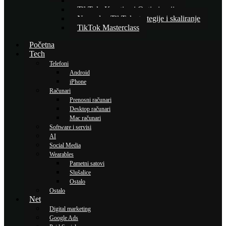
Osnove TikTok oglašavanja
TikTok: Kreativa i Optimizacija
Napredne TikTok strategije i skaliranje
TikTok Masterclass
Početna
Tech
Telefoni
Android
iPhone
Računari
Prenosni računari
Desktop računari
Mac računari
Software i servisi
AI
Social Media
Wearables
Pametni satovi
Slušalice
Ostalo
Ostalo
Net
Digital marketing
Google Ads