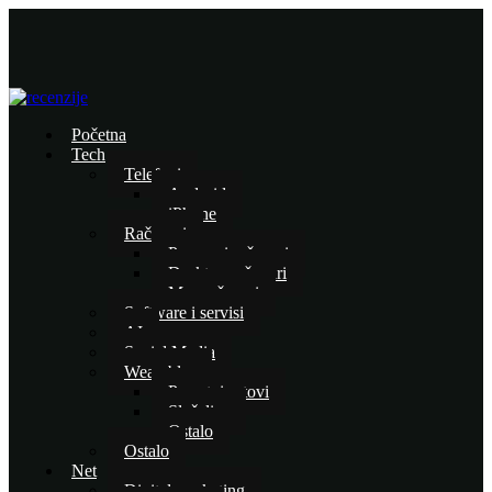
Početna
Tech
Telefoni
Android
iPhone
Računari
Prenosni računari
Desktop računari
Mac računari
Software i servisi
AI
Social Media
Wearables
Pametni satovi
Slušalice
Ostalo
Ostalo
Net
Digital marketing