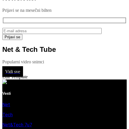
Prijavi se na mesečni bilten
Net & Tech Tube
Popularni video snimci
Vidi sve
Edit Template
Vesti
Net
Tech
Net&Tech 7u7