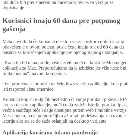
ubuduće biti preusmereni na Facebook-ovu web verziju za
dopisivanje.
Korisnici imaju 60 dana pre potpunog
gašenja
Meta navodi da će korisnici desktop verzija uskoro dobiti in-app
obaveštenje o ovom potezu, posle čega imaju rok od 60 dana da
nastave sa korišćenjem aplikacije pre njenog trajnog uklanjanja.
„Kada tih 60 dana prođe, više nećete moći da koristite Messenger
aplikaciju za Mac. Preporučujemo da je izbrišete jer više neće biti
funkcionalna“, navodi kompanija.
Ova promena se odnosi i na Windows verziju aplikacije, koja prati
isti raspored i iste smernice.
Korisnici koji su uključili bezbedno čuvanje poruka i podesili PIN
kod sa desktop aplikacije, moći će da zadrže istoriju poruka. Ipak,
većina sadržaja biće i dalje dostupna putem web i mobilne verzije
Messengera, pa je preporučljivo ažurirati podešavanja za čuvanje
istorije ako ste se do sada oslanjali na desktop varijante.
Aplikacija lansirana tokom pandemije