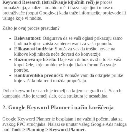
Keyword Research (Istraživanje ključnih reči)
je proces
pronalaženja, analize i odabira reči i fraza koje ljudi unose u
pretraživače (poput Google-a) kada traže informacije, proizvode ili
usluge koje vi nudite.
Zašto je ovaj proces presudan?
Relevantnost:
Osigurava da se vaši oglasi prikazuju samo
ljudima koji su zaista zainteresovani za vašu ponudu.
Efikasnost budžeta:
Sprečava vas da trošite novac na
klikove koji nikada neće dovesti do konverzije.
Razumevanje tržišta:
Daje vam dubok uvid u to šta vaši
kupci žele, koje probleme imaju i kako formulišu svoje
potrebe.
Konkurentska prednost:
Pomaže vam da otkrijete prilike
koje vaši konkurenti možda propuštaju.
Dobar keyword research je temelj na kojem se gradi cela Search
kampanja. Ako je temelj slab, cela struktura je nestabilna.
2. Google Keyword Planner i način korišćenja
Google Keyword Planner je besplatan i najvažniji početni alat za
svakog PPC stručnjaka. Nalazi se unutar vašeg Google Ads naloga
pod
Tools > Planning > Keyword Planner
.