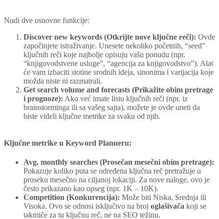
Nudi dve osnovne funkcije:
Discover new keywords (Otkrijte nove ključne reči):
Ovde
započinjete istraživanje. Unesete nekoliko početnih, “seed”
ključnih reči koje najbolje opisuju vašu ponudu (npr.
“knjigovodstvene usluge”, “agencija za knjigovodstvo”). Alat
će vam izbaciti stotine srodnih ideja, sinonima i varijacija koje
možda niste ni razmatrali.
Get search volume and forecasts (Prikažite obim pretrage
i prognoze):
Ako već imate listu ključnih reči (npr. iz
brainstorminga ili sa vašeg sajta), možete je ovde uneti da
biste videli ključne metrike za svaku od njih.
Ključne metrike u Keyword Planneru:
Avg. monthly searches (Prosečan mesečni obim pretrage):
Pokazuje koliko puta se određena ključna reč pretražuje u
proseku mesečno na ciljanoj lokaciji. Za nove naloge, ovo je
često prikazano kao opseg (npr. 1K – 10K).
Competition (Konkurencija):
Može biti Niska, Srednja ili
Visoka. Ovo se odnosi isključivo na broj
oglašivača
koji se
takmiče za tu ključnu reč, ne na SEO težinu.