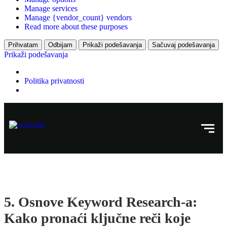
Manage services
Manage {vendor_count} vendors
Read more about these purposes
Prihvatam
Odbijam
Prikaži podešavanja
Sačuvaj podešavanja
Prikaži podešavanja
Politika privatnosti
5. Osnove Keyword Research-a:
Kako pronaći ključne reči koje