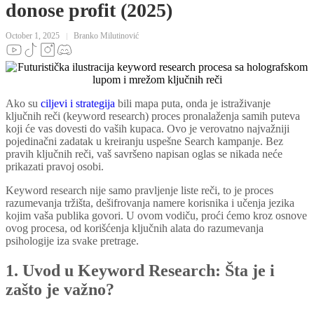
donose profit (2025)
October 1, 2025
Branko Milutinović
Ako su
ciljevi i strategija
bili mapa puta, onda je istraživanje
ključnih reči (keyword research) proces pronalaženja samih puteva
koji će vas dovesti do vaših kupaca. Ovo je verovatno najvažniji
pojedinačni zadatak u kreiranju uspešne Search kampanje. Bez
pravih ključnih reči, vaš savršeno napisan oglas se nikada neće
prikazati pravoj osobi.
Keyword research nije samo pravljenje liste reči, to je proces
razumevanja tržišta, dešifrovanja namere korisnika i učenja jezika
kojim vaša publika govori. U ovom vodiču, proći ćemo kroz osnove
ovog procesa, od korišćenja ključnih alata do razumevanja
psihologije iza svake pretrage.
1. Uvod u Keyword Research: Šta je i
zašto je važno?