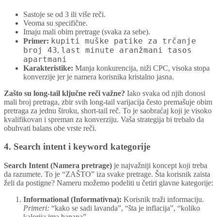
Sastoje se od 3 ili više reči.
Veoma su specifične.
Imaju mali obim pretrage (svaka za sebe).
kupiti muške patike za trčanje
Primer:
broj 43
last minute aranžmani tasos
,
apartmani
Karakteristike:
Manja konkurencija, niži CPC, visoka stopa
konverzije jer je namera korisnika kristalno jasna.
Zašto su long-tail ključne reči važne?
Iako svaka od njih donosi
mali broj pretraga, zbir svih long-tail varijacija često premašuje obim
pretraga za jednu široku, short-tail reč. To je saobraćaj koji je visoko
kvalifikovan i spreman za konverziju. Vaša strategija bi trebalo da
obuhvati balans obe vrste reči.
4. Search intent i keyword kategorije
Search Intent (Namera pretrage)
je najvažniji koncept koji treba
da razumete. To je “ZAŠTO” iza svake pretrage. Šta korisnik zaista
želi da postigne? Nameru možemo podeliti u četiri glavne kategorije:
Informational (Informativna):
Korisnik traži informaciju.
Primeri:
“kako se sadi lavanda”, “šta je inflacija”, “koliko
kalorija ima banana”