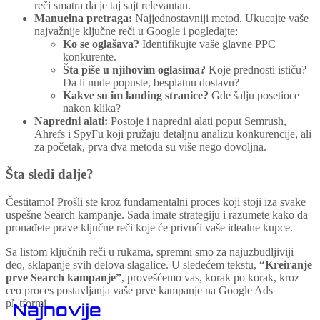
reči smatra da je taj sajt relevantan.
Manuelna pretraga:
Najjednostavniji metod. Ukucajte vaše
najvažnije ključne reči u Google i pogledajte:
Ko se oglašava?
Identifikujte vaše glavne PPC
konkurente.
Šta piše u njihovim oglasima?
Koje prednosti ističu?
Da li nude popuste, besplatnu dostavu?
Kakve su im landing stranice?
Gde šalju posetioce
nakon klika?
Napredni alati:
Postoje i napredni alati poput Semrush,
Ahrefs i SpyFu koji pružaju detaljnu analizu konkurencije, ali
za početak, prva dva metoda su više nego dovoljna.
Šta sledi dalje?
Čestitamo! Prošli ste kroz fundamentalni proces koji stoji iza svake
uspešne Search kampanje. Sada imate strategiju i razumete kako da
pronađete prave ključne reči koje će privući vaše idealne kupce.
Sa listom ključnih reči u rukama, spremni smo za najuzbudljiviji
deo, sklapanje svih delova slagalice. U sledećem tekstu,
“Kreiranje
prve Search kampanje”
, provešćemo vas, korak po korak, kroz
ceo proces postavljanja vaše prve kampanje na Google Ads
platformi.
Najnovije