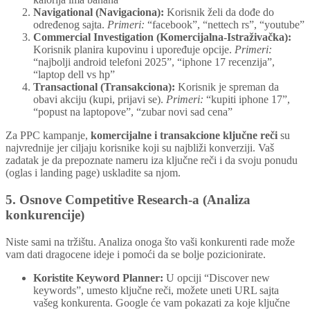
Navigational (Navigaciona):
Korisnik želi da dođe do
određenog sajta.
Primeri:
“facebook”, “nettech rs”, “youtube”
Commercial Investigation (Komercijalna-Istraživačka):
Korisnik planira kupovinu i upoređuje opcije.
Primeri:
“najbolji android telefoni 2025”, “iphone 17 recenzija”,
“laptop dell vs hp”
Transactional (Transakciona):
Korisnik je spreman da
obavi akciju (kupi, prijavi se).
Primeri:
“kupiti iphone 17”,
“popust na laptopove”, “zubar novi sad cena”
Za PPC kampanje,
komercijalne i transakcione ključne reči
su
najvrednije jer ciljaju korisnike koji su najbliži konverziji. Vaš
zadatak je da prepoznate nameru iza ključne reči i da svoju ponudu
(oglas i landing page) uskladite sa njom.
5. Osnove Competitive Research-a (Analiza
konkurencije)
Niste sami na tržištu. Analiza onoga što vaši konkurenti rade može
vam dati dragocene ideje i pomoći da se bolje pozicionirate.
Koristite Keyword Planner:
U opciji “Discover new
keywords”, umesto ključne reči, možete uneti URL sajta
vašeg konkurenta. Google će vam pokazati za koje ključne