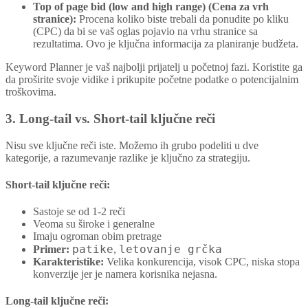
Top of page bid (low and high range) (Cena za vrh
stranice):
Procena koliko biste trebali da ponudite po kliku
(CPC) da bi se vaš oglas pojavio na vrhu stranice sa
rezultatima. Ovo je ključna informacija za planiranje budžeta.
Keyword Planner je vaš najbolji prijatelj u početnoj fazi. Koristite ga
da proširite svoje vidike i prikupite početne podatke o potencijalnim
troškovima.
3. Long-tail vs. Short-tail ključne reči
Nisu sve ključne reči iste. Možemo ih grubo podeliti u dve
kategorije, a razumevanje razlike je ključno za strategiju.
Short-tail ključne reči:
Sastoje se od 1-2 reči
Veoma su široke i generalne
Imaju ogroman obim pretrage
patike
letovanje grčka
Primer:
,
Karakteristike:
Velika konkurencija, visok CPC, niska stopa
konverzije jer je namera korisnika nejasna.
Long-tail ključne reči: