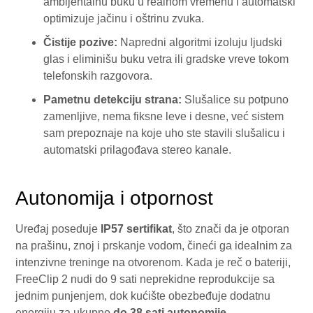
ambijentalnu buku u realnom vremenu i automatski
optimizuje jačinu i oštrinu zvuka.
Čistije pozive:
Napredni algoritmi izoluju ljudski
glas i eliminišu buku vetra ili gradske vreve tokom
telefonskih razgovora.
Pametnu detekciju strana:
Slušalice su potpuno
zamenljive, nema fiksne leve i desne, već sistem
sam prepoznaje na koje uho ste stavili slušalicu i
automatski prilagođava stereo kanale.
Autonomija i otpornost
Uređaj poseduje
IP57 sertifikat
, što znači da je otporan
na prašinu, znoj i prskanje vodom, čineći ga idealnim za
intenzivne treninge na otvorenom. Kada je reč o bateriji,
FreeClip 2 nudi do 9 sati neprekidne reprodukcije sa
jednim punjenjem, dok kućište obezbeđuje dodatnu
energiju za ukupno
do 38 sati autonomije
.