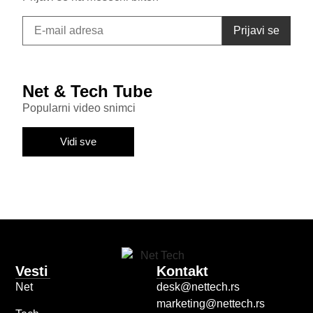
Net & Tech Tube
Popularni video snimci
Vidi sve
Vesti
Kontakt
Net
desk@nettech.rs
marketing@nettech.rs