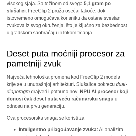
visokog sjaja. Sa težinom od svega
5,1 gram po
slušalici
, FreeClip 2 pruža osećaj lakoće, dok
istovremeno omogućava korisniku da ostane svestan
zvukova iz svog okruženja, što je ključno za bezbednost
u gradskom saobraćaju ili tokom trčanja.
Deset puta moćniji procesor za
pametniji zvuk
Najveća tehnološka promena kod FreeClip 2 modela
krije se u unutrašnjoj arhitekturi. Slušalice pokreću
dual-
diaphragm
drajveri i potpuno novi
NPU AI procesor koji
donosi čak deset puta veću računarsku snagu
u
odnosu na prvu generaciju.
Ova procesorska snaga se koristi za:
Inteligentno prilagođavanje zvuka:
AI analizira