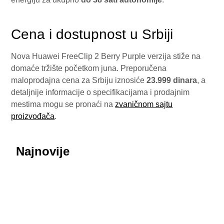
Cena i dostupnost u Srbiji
Nova Huawei FreeClip 2 Berry Purple verzija stiže na
domaće tržište početkom juna. Preporučena
maloprodajna cena za Srbiju iznosiće
23.999 dinara
, a
detaljnije informacije o specifikacijama i prodajnim
mestima mogu se pronaći na
zvaničnom sajtu
proizvođača
.
Najnovije
July 29, 2026
Honor ROBOT PHONE oborio rekorde: Više od
200.000 rezervacija za samo nedelju dana
July 29, 2026
Procurele fotografije uživo: Huawei nova 16 SE