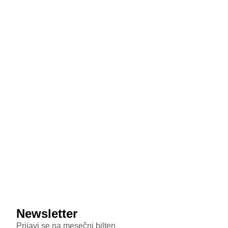
donosi masivnu bateriju od 8.500 mAh i dizajn koji
podseća na Honor
July 29, 2026
MediaTek sprema odgovor na poskupljenje čipova:
Dimensity 9600 Pro 28 odsto jeftiniji od novog
Snapdragona
July 29, 2026
Veštačka inteligencija sada testira inteligenciju divljih
majmuna
July 29, 2026
Samsung Galaxy S26 FE primećen u bazi sertifikata:
Donosi punjenje od 45W i nadmašuje bazni S26
Newsletter
Prijavi se na mesečni bilten