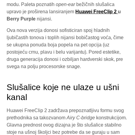
modu. Paleta poznatih
open-ear
bežičnih slušalica
upravo je proširena lansiranjem
Huawei FreeClip 2
u
Berry Purple
nijansi.
Ova nova verzija donosi sofisticiran spoj hladnih
ljubičastih tonova i toplih nijansi bobičastog voća, čime
se ukupna ponuda boja popela na pet opcija (uz
postojeću crnu, plavu i belu varijantu). Pored estetike,
druga generacija donosi i ozbiljan hardverski skok, pre
svega na polju procesorske snage.
Slušalice koje ne ulaze u ušni
kanal
Huawei FreeClip 2 zadržava prepoznatljivu formu svog
prethodnika sa takozvanom
Airy C-bridge
konstrukcijom.
Glavna prednost ovog dizajna je što slušalice stabilno
stoje na ušnoj školjci bez potrebe da se guraju u sam