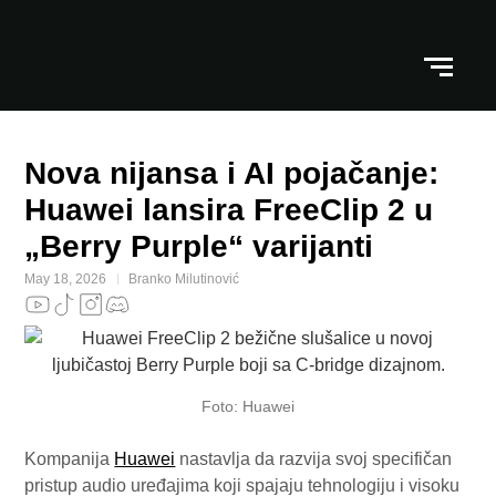
Nova nijansa i AI pojačanje:
Huawei lansira FreeClip 2 u
„Berry Purple“ varijanti
May 18, 2026
Branko Milutinović
Foto: Huawei
Kompanija
Huawei
nastavlja da razvija svoj specifičan
pristup audio uređajima koji spajaju tehnologiju i visoku