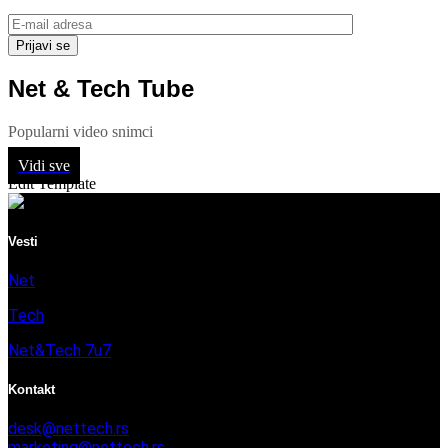
Net & Tech Tube
Popularni video snimci
Vidi sve
Edit Template
Vesti
Net
Tech
Net&Tech 7u7
Kontakt
desk@nettech.rs
marketing@nettech.rs