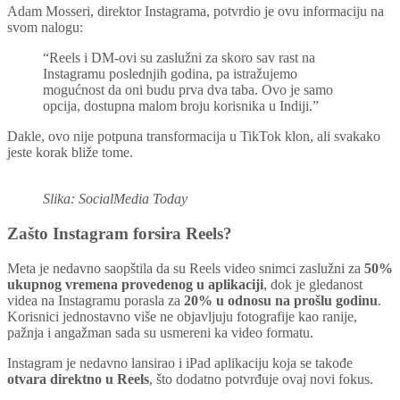
Adam Mosseri, direktor Instagrama, potvrdio je ovu informaciju na
svom nalogu:
“Reels i DM-ovi su zaslužni za skoro sav rast na
Instagramu poslednjih godina, pa istražujemo
mogućnost da oni budu prva dva taba. Ovo je samo
opcija, dostupna malom broju korisnika u Indiji.”
Dakle, ovo nije potpuna transformacija u TikTok klon, ali svakako
jeste korak bliže tome.
Slika: SocialMedia Today
Zašto Instagram forsira Reels?
Meta je nedavno saopštila da su Reels video snimci zaslužni za
50%
ukupnog vremena provedenog u aplikaciji
, dok je gledanost
videa na Instagramu porasla za
20% u odnosu na prošlu godinu
.
Korisnici jednostavno više ne objavljuju fotografije kao ranije,
pažnja i angažman sada su usmereni ka video formatu.
Instagram je nedavno lansirao i iPad aplikaciju koja se takođe
otvara direktno u Reels
, što dodatno potvrđuje ovaj novi fokus.