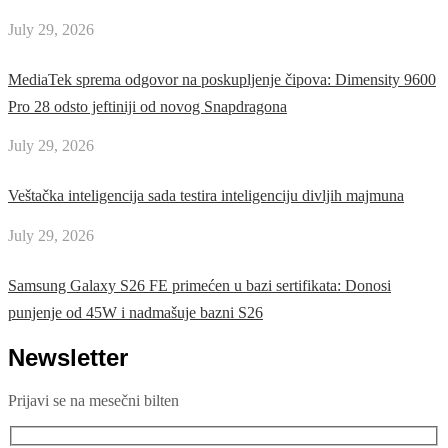
July 29, 2026
MediaTek sprema odgovor na poskupljenje čipova: Dimensity 9600
Pro 28 odsto jeftiniji od novog Snapdragona
July 29, 2026
Veštačka inteligencija sada testira inteligenciju divljih majmuna
July 29, 2026
Samsung Galaxy S26 FE primećen u bazi sertifikata: Donosi
punjenje od 45W i nadmašuje bazni S26
Newsletter
Prijavi se na mesečni bilten