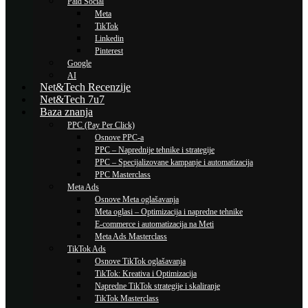
Paid Social
Meta
TikTok
Linkedin
Pinterest
Google
AI
Net&Tech Recenzije
Net&Tech 7u7
Baza znanja
PPC (Pay Per Click)
Osnove PPC-a
PPC – Naprednije tehnike i strategije
PPC – Specijalizovane kampanje i automatizacija
PPC Masterclass
Meta Ads
Osnove Meta oglašavanja
Meta oglasi – Optimizacija i napredne tehnike
E-commerce i automatizacija na Meti
Meta Ads Masterclass
TikTok Ads
Osnove TikTok oglašavanja
TikTok: Kreativa i Optimizacija
Napredne TikTok strategije i skaliranje
TikTok Masterclass