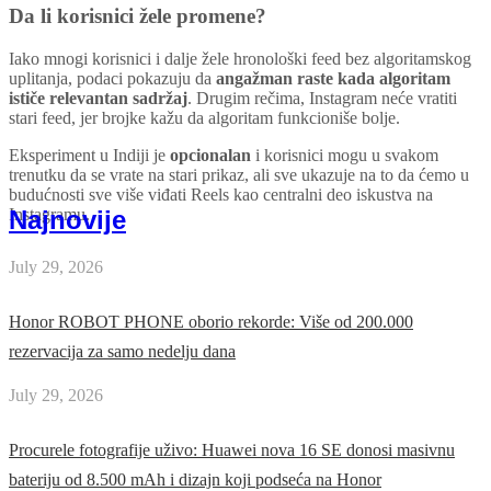
Da li korisnici žele promene?
Iako mnogi korisnici i dalje žele hronološki feed bez algoritamskog
uplitanja, podaci pokazuju da
angažman raste kada algoritam
ističe relevantan sadržaj
. Drugim rečima, Instagram neće vratiti
stari feed, jer brojke kažu da algoritam funkcioniše bolje.
Eksperiment u Indiji je
opcionalan
i korisnici mogu u svakom
trenutku da se vrate na stari prikaz, ali sve ukazuje na to da ćemo u
budućnosti sve više viđati Reels kao centralni deo iskustva na
Najnovije
Instagramu.
July 29, 2026
Honor ROBOT PHONE oborio rekorde: Više od 200.000
rezervacija za samo nedelju dana
July 29, 2026
Procurele fotografije uživo: Huawei nova 16 SE donosi masivnu
bateriju od 8.500 mAh i dizajn koji podseća na Honor