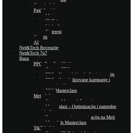
Google Ads
Paid Social
Meta
TikTok
Linkedin
Pinterest
Google
AI
Net&Tech Recenzije
Net&Tech 7u7
Baza znanja
PPC (Pay Per Click)
Osnove PPC-a
PPC – Naprednije tehnike i strategije
PPC – Specijalizovane kampanje i
automatizacija
PPC Masterclass
Meta Ads
Osnove Meta oglašavanja
Meta oglasi – Optimizacija i napredne
tehnike
E-commerce i automatizacija na Meti
Meta Ads Masterclass
TikTok Ads