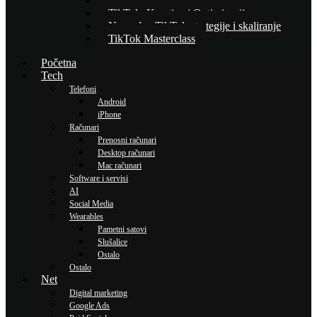
Osnove TikTok oglašavanja
TikTok: Kreativa i Optimizacija
Napredne TikTok strategije i skaliranje
TikTok Masterclass
Početna
Tech
Telefoni
Android
iPhone
Računari
Prenosni računari
Desktop računari
Mac računari
Software i servisi
AI
Social Media
Wearables
Pametni satovi
Slušalice
Ostalo
Ostalo
Net
Digital marketing
Google Ads