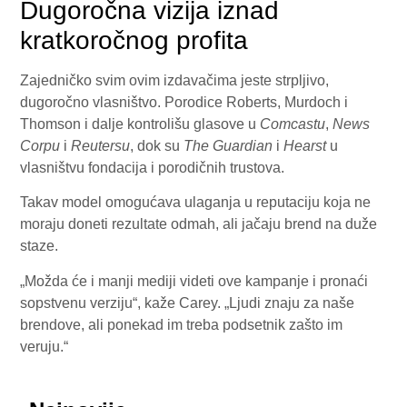
Dugoročna vizija iznad
kratkoročnog profita
Zajedničko svim ovim izdavačima jeste strpljivo,
dugoročno vlasništvo. Porodice Roberts, Murdoch i
Thomson i dalje kontrolišu glasove u
Comcastu
,
News
Corpu
i
Reutersu
, dok su
The Guardian
i
Hearst
u
vlasništvu fondacija i porodičnih trustova.
Takav model omogućava ulaganja u reputaciju koja ne
moraju doneti rezultate odmah, ali jačaju brend na duže
staze.
„Možda će i manji mediji videti ove kampanje i pronaći
sopstvenu verziju“, kaže Carey. „Ljudi znaju za naše
brendove, ali ponekad im treba podsetnik zašto im
veruju.“