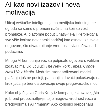
AI kao novi izazov i nova
motivacija
Uticaj veštačke inteligencije na medijsku industriju ne
ogleda se samo u promeni načina na koji se vesti
pronalaze. AI platforme poput ChatGPT-a i Perplexityja
sve više koriste novinarski sadržaj kao osnovu za svoje
odgovore, što otvara pitanje vrednosti i vlasništva nad
podacima.
Mnoge AI kompanije već su potpisale ugovore s velikim
izdavačima, uključujući
The New York Times
,
Condé
Nast
i
Vox Media
. Međutim, standardizovani model
plaćanja još ne postoji, pa manji izdavači pokušavaju da
kroz jačanje brenda povećaju svoju pregovaračku moć.
Kako objašnjava Chris Kelly iz kompanije Upwave, „što
je brend prepoznatljiviji, to je njegova vrednost veća u
pregovorima s AI firmama“. Ako korisnici prepoznaju