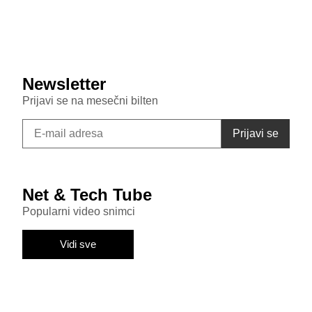
Samsung Galaxy S26 FE primećen u bazi sertifikata:
Donosi punjenje od 45W i nadmašuje bazni S26
Newsletter
Prijavi se na mesečni bilten
Net & Tech Tube
Popularni video snimci
Vidi sve