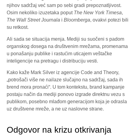
njihov sadržaj već sam po sebi gradi prepoznatljivost.
Osim nekoliko izuzetaka poput
The New York Timesa
,
The Wall Street Journala
i
Bloomberga
, ovakvi potezi bili
su retkost.
Ali sada se situacija menja. Mediji su suočeni s padom
organskog dosega na društvenim mrežama, promenama
u ponašanju publike i rastućim uticajem veštačke
inteligencije na pretragu i distribuciju vesti.
Kako kaže Mark Silver iz agencije Code and Theory,
„potrošači više ne nailaze slučajno na sadržaj, sada ih
brend mora pronaći“. U tom kontekstu, brand kampanje
postaju način da mediji ponovo izgrade direktnu vezu s
publikom, posebno mlađom generacijom koja je odrasla
uz društvene mreže, a ne uz naslovne strane.
Odgovor na krizu otkrivanja