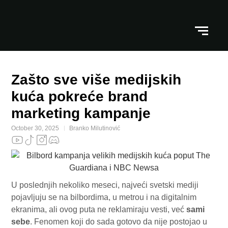
Zašto sve više medijskih
kuća pokreće brand
marketing kampanje
October 30, 2025
Branko Milutinović
U poslednjih nekoliko meseci, najveći svetski mediji
pojavljuju se na bilbordima, u metrou i na digitalnim
ekranima, ali ovog puta ne reklamiraju vesti, već
sami
sebe
. Fenomen koji do sada gotovo da nije postojao u