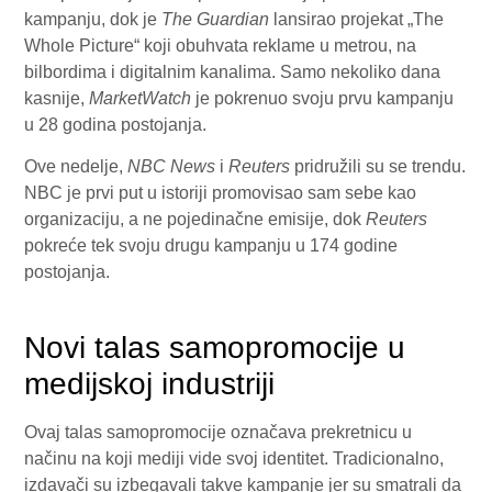
kampanju, dok je
The Guardian
lansirao projekat „The
Whole Picture“ koji obuhvata reklame u metrou, na
bilbordima i digitalnim kanalima. Samo nekoliko dana
kasnije,
MarketWatch
je pokrenuo svoju prvu kampanju
u 28 godina postojanja.
Ove nedelje,
NBC News
i
Reuters
pridružili su se trendu.
NBC je prvi put u istoriji promovisao sam sebe kao
organizaciju, a ne pojedinačne emisije, dok
Reuters
pokreće tek svoju drugu kampanju u 174 godine
postojanja.
Novi talas samopromocije u
medijskoj industriji
Ovaj talas samopromocije označava prekretnicu u
načinu na koji mediji vide svoj identitet. Tradicionalno,
izdavači su izbegavali takve kampanje jer su smatrali da