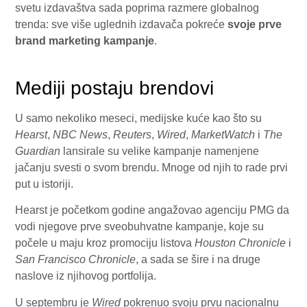
svetu izdavaštva sada poprima razmere globalnog
trenda: sve više uglednih izdavača pokreće
svoje prve
brand marketing kampanje
.
Mediji postaju brendovi
U samo nekoliko meseci, medijske kuće kao što su
Hearst
,
NBC News
,
Reuters
,
Wired
,
MarketWatch
i
The
Guardian
lansirale su velike kampanje namenjene
jačanju svesti o svom brendu. Mnoge od njih to rade prvi
put u istoriji.
Hearst je početkom godine angažovao agenciju PMG da
vodi njegove prve sveobuhvatne kampanje, koje su
počele u maju kroz promociju listova
Houston Chronicle
i
San Francisco Chronicle
, a sada se šire i na druge
naslove iz njihovog portfolija.
U septembru je
Wired
pokrenuo svoju prvu nacionalnu