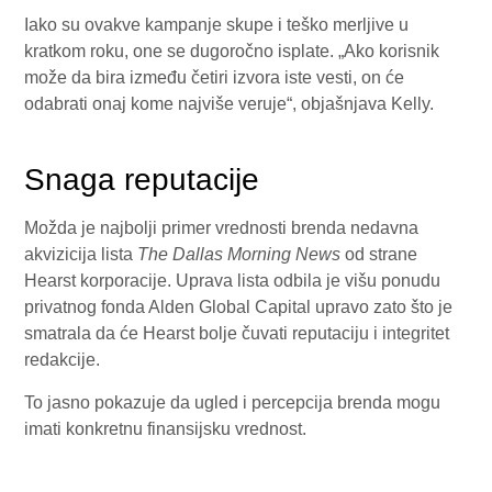
Iako su ovakve kampanje skupe i teško merljive u
kratkom roku, one se dugoročno isplate. „Ako korisnik
može da bira između četiri izvora iste vesti, on će
odabrati onaj kome najviše veruje“, objašnjava Kelly.
Snaga reputacije
Možda je najbolji primer vrednosti brenda nedavna
akvizicija lista
The Dallas Morning News
od strane
Hearst korporacije. Uprava lista odbila je višu ponudu
privatnog fonda Alden Global Capital upravo zato što je
smatrala da će Hearst bolje čuvati reputaciju i integritet
redakcije.
To jasno pokazuje da ugled i percepcija brenda mogu
imati konkretnu finansijsku vrednost.