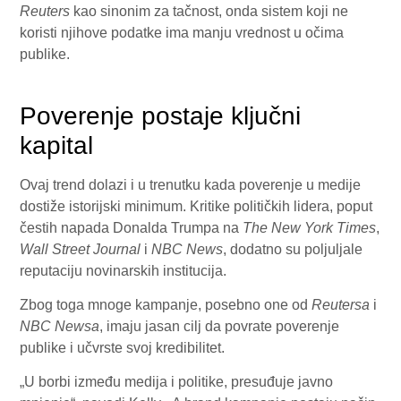
Reuters
kao sinonim za tačnost, onda sistem koji ne
koristi njihove podatke ima manju vrednost u očima
publike.
Poverenje postaje ključni
kapital
Ovaj trend dolazi i u trenutku kada poverenje u medije
dostiže istorijski minimum. Kritike političkih lidera, poput
čestih napada Donalda Trumpa na
The New York Times
,
Wall Street Journal
i
NBC News
, dodatno su poljuljale
reputaciju novinarskih institucija.
Zbog toga mnoge kampanje, posebno one od
Reutersa
i
NBC Newsa
, imaju jasan cilj da povrate poverenje
publike i učvrste svoj kredibilitet.
„U borbi između medija i politike, presuđuje javno