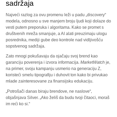
sadržaja
Najveći razlog za ovu promenu leži u padu „discovery“
modela, odnosno u sve manjem broju ljudi koji dolaze do
vesti putem preporuka i algoritama. Kako se promet s
društvenih mreža smanjuje, a AI alati preuzimaju ulogu
posrednika, mediji gube deo kontrole nad vidljivošću
sopstvenog sadržaja.
Zato mnogi pokušavaju da ojačaju svoj brend kao
garanciju poverenja i izvora informacija.
MarketWatch
je,
na primer, svoju kampanju usmerio na generaciju Z,
koristeći smelu tipografiju i duhovit ton kako bi privukao
mlade zainteresovane za finansijsku edukaciju.
„Potrošači danas biraju brendove, ne naslove“,
objašnjava Silver. „Ako želiš da budu tvoji čitaoci, moraš
im reći ko si.“