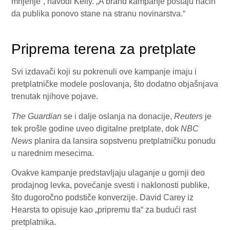
mnjenje“, navodi Kelly. „A brand kampanje postaju način
da publika ponovo stane na stranu novinarstva.“
Priprema terena za pretplate
Svi izdavači koji su pokrenuli ove kampanje imaju i
pretplatničke modele poslovanja, što dodatno objašnjava
trenutak njihove pojave.
The Guardian
se i dalje oslanja na donacije,
Reuters
je
tek prošle godine uveo digitalne pretplate, dok
NBC
News
planira da lansira sopstvenu pretplatničku ponudu
u narednim mesecima.
Ovakve kampanje predstavljaju ulaganje u gornji deo
prodajnog levka, povećanje svesti i naklonosti publike,
što dugoročno podstiče konverzije. David Carey iz
Hearsta to opisuje kao „pripremu tla“ za budući rast
pretplatnika.