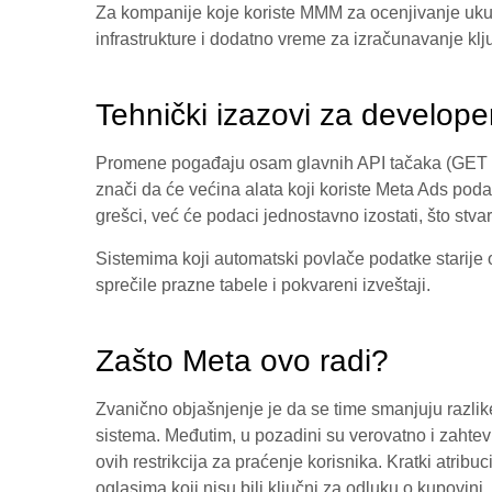
Za kompanije koje koriste MMM za ocenjivanje uku
infrastrukture i dodatno vreme za izračunavanje klj
Tehnički izazovi za developer
Promene pogađaju osam glavnih API tačaka (GET i 
znači da će većina alata koji koriste Meta Ads poda
grešci, već će podaci jednostavno izostati, što stva
Sistemima koji automatski povlače podatke starije 
sprečile prazne tabele i pokvareni izveštaji.
Zašto Meta ovo radi?
Zvanično objašnjenje je da se time smanjuju razli
sistema. Međutim, u pozadini su verovatno i zahtevi
ovih restrikcija za praćenje korisnika. Kratki atrib
oglasima koji nisu bili ključni za odluku o kupovini.