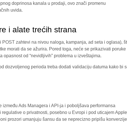
pnog doprinosa kanala u prodaji, ovo znači promenu
učnih uvida.
e i alate trećih strana
POST zahtevi na nivou naloga, kampanja, ad seta i oglasa), š
tke morati da se ažurira. Pored toga, neće se prikazivati poruke
ra opasnost od “nevidljivih” problema u izveštajima.
od dozvoljenog perioda treba dodati validaciju datuma kako bi 
ke između Ads Managera i API-ja i poboljšava performansa
 regulative o privatnosti, posebno u Evropi i pod uticajem Apple
ucioni prozori umanjuju šansu da se neprecizno pripišu konverzije