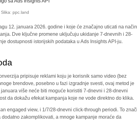
Slika: ppc.land
nagu 12. januara 2026. godine i koje će značajno uticati na način
panja. Dve ključne promene uključuju ukidanje 7-dnevnih i 28-
je dostupnosti istorijskih podataka u Ads Insights API‑ju.
ioda
nverzija pripisuje reklami koju je korisnik samo video (bez
a mnoge brendove, posebno u fazi izgradnje svesti, ovaj metod je
januara više neće biti moguće koristiti 7-dnevni i 28-dnevni
st da dokažu efekat kampanja koje ne vode direktno do klika.
-dan engaged view, i 1/7/28-dnevni click-through periodi. To znač
ka dodatno zakomplikovati, a mnoge kampanje moraće da