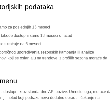
torijskih podataka
samo za poslednjih 13 meseci
i takođe dostupni samo 13 meseci unazad
a se skraćuje na 6 meseci
goročnog upoređivanja sezonskih kampanja ili analize
ovi koji se oslanjaju na trendove iz prošlih sezona moraće da
remenu
ti dostupni kroz standardne API pozive. Umesto toga, moraće d
htevniji metod koji podrazumeva dodatnu obradu i čekanje na