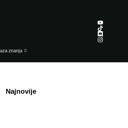
aza znanja
Najnovije
July 29, 2026
Honor ROBOT PHONE oborio rekorde: Više
od 200.000 rezervacija za samo nedelju dana
July 29, 2026