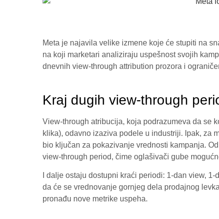
Meta je najavila velike izmene koje će stupiti na s
na koji marketari analiziraju uspešnost svojih kam
dnevnih view-through attribution prozora i ograničen
Kraj dugih view-through per
View-through atribucija, koja podrazumeva da se ko
klika), odavno izaziva podele u industriji. Ipak, z
bio ključan za pokazivanje vrednosti kampanja. Od 
view-through period, čime oglašivači gube mogućno
I dalje ostaju dostupni kraći periodi: 1-dan view, 1
da će se vrednovanje gornjeg dela prodajnog lev
pronađu nove metrike uspeha.