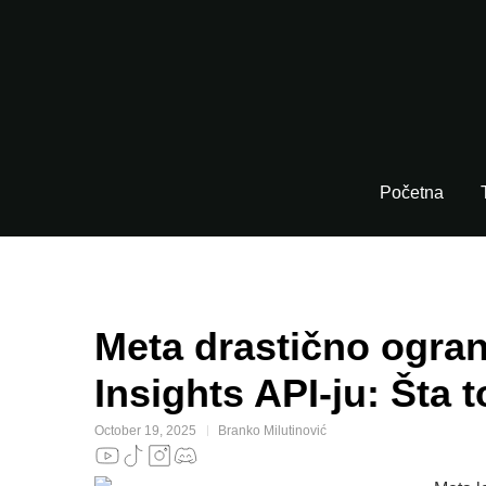
Početna
Meta drastično ogra
Insights API‑ju: Šta 
October 19, 2025
Branko Milutinović