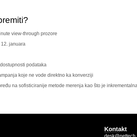
premiti?
inute view-through prozore
 12. januara
 dostupnosti podataka
ampanja koje ne vode direktno ka konverziji
ređu na sofisticiranije metode merenja kao što je inkrementaln
Kontakt
desk@nettech.