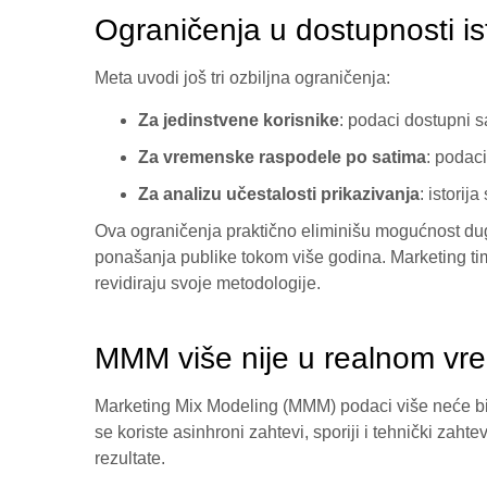
Ograničenja u dostupnosti is
Meta uvodi još tri ozbiljna ograničenja:
Za jedinstvene korisnike
: podaci dostupni 
Za vremenske raspodele po satima
: podac
Za analizu učestalosti prikazivanja
: istorij
Ova ograničenja praktično eliminišu mogućnost du
ponašanja publike tokom više godina. Marketing tim
revidiraju svoje metodologije.
MMM više nije u realnom v
Marketing Mix Modeling (MMM) podaci više neće bi
se koriste asinhroni zahtevi, sporiji i tehnički za
rezultate.