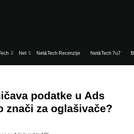
Tech
Net
Net&Tech Recenzije
Net&Tech 7u7
B
ničava podatke u Ads
to znači za oglašivače?