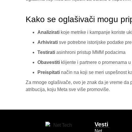
Kako se oglašivači mogu pri
Analizirati
koje metrike i kampanje koriste uk
Arhivirati
sve potrebne istorijske podatke pre
Testirati
asinhroni pristup MMM podacima
Obavestiti
klijente i partnere o promenama u
Preispitati
način na koji se meri uspešnost k
Za mnoge oglašivače, ovo je znak da je vreme da p
atribucija, koju Meta sve više promoviše.
Vesti
Net