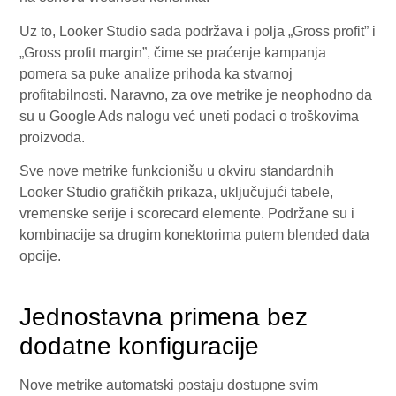
Uz to, Looker Studio sada podržava i polja „Gross profit” i
„Gross profit margin”, čime se praćenje kampanja
pomera sa puke analize prihoda ka stvarnoj
profitabilnosti. Naravno, za ove metrike je neophodno da
su u Google Ads nalogu već uneti podaci o troškovima
proizvoda.
Sve nove metrike funkcionišu u okviru standardnih
Looker Studio grafičkih prikaza, uključujući tabele,
vremenske serije i scorecard elemente. Podržane su i
kombinacije sa drugim konektorima putem blended data
opcije.
Jednostavna primena bez
dodatne konfiguracije
Nove metrike automatski postaju dostupne svim