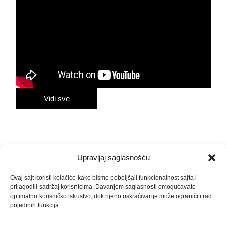
Vidi sve
Upravljaj saglasnošću
Ovaj sajt koristi kolačiće kako bismo poboljšali funkcionalnost sajta i
prilagodili sadržaj korisnicima. Davanjem saglasnosti omogućavate
Vesti
Kontakt
optimalno korisničko iskustvo, dok njeno uskraćivanje može ograničiti rad
Net
desk@nettech.rs
pojedinih funkcija.
marketing@nettech.rs
Tech