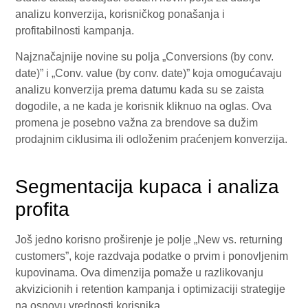
analizu konverzija, korisničkog ponašanja i
profitabilnosti kampanja.
Najznačajnije novine su polja „Conversions (by conv.
date)” i „Conv. value (by conv. date)” koja omogućavaju
analizu konverzija prema datumu kada su se zaista
dogodile, a ne kada je korisnik kliknuo na oglas. Ova
promena je posebno važna za brendove sa dužim
prodajnim ciklusima ili odloženim praćenjem konverzija.
Segmentacija kupaca i analiza
profita
Još jedno korisno proširenje je polje „New vs. returning
customers”, koje razdvaja podatke o prvim i ponovljenim
kupovinama. Ova dimenzija pomaže u razlikovanju
akvizicionih i retention kampanja i optimizaciji strategije
na osnovu vrednosti korisnika.