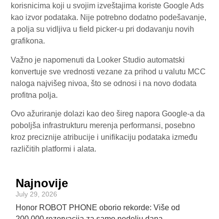
korisnicima koji u svojim izveštajima koriste Google Ads
kao izvor podataka. Nije potrebno dodatno podešavanje,
a polja su vidljiva u field picker-u pri dodavanju novih
grafikona.
Važno je napomenuti da Looker Studio automatski
konvertuje sve vrednosti vezane za prihod u valutu MCC
naloga najvišeg nivoa, što se odnosi i na novo dodata
profitna polja.
Ovo ažuriranje dolazi kao deo šireg napora Google-a da
poboljša infrastrukturu merenja performansi, posebno
kroz preciznije atribucije i unifikaciju podataka između
različitih platformi i alata.
Najnovije
July 29, 2026
Honor ROBOT PHONE oborio rekorde: Više od
200.000 rezervacija za samo nedelju dana