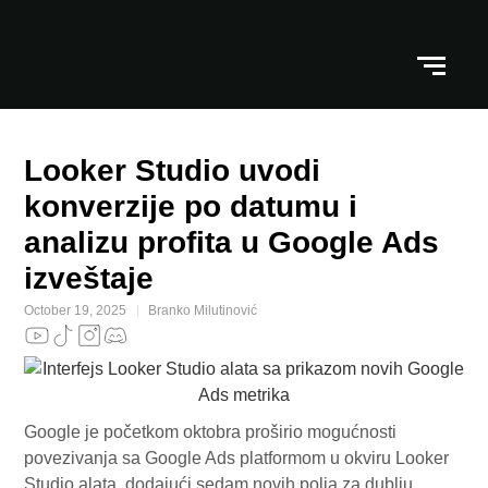
Looker Studio uvodi
konverzije po datumu i
analizu profita u Google Ads
izveštaje
October 19, 2025
Branko Milutinović
Google je početkom oktobra proširio mogućnosti
povezivanja sa Google Ads platformom u okviru Looker
Studio alata, dodajući sedam novih polja za dublju