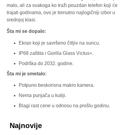
malo, ali za svakoga ko traži pouzdan telefon koji će
trajati godinama, ovo je trenutno najlogičniji izbor u
srednjoj klasi.
Šta mi se dopalo:
Ekran koji je savršeno čitljiv na suncu.
IP68 zaštita i Gorilla Glass Victus+.
Podrška do 2032. godine.
Šta mi je smetalo:
Potpuno beskorisna makro kamera.
Nema punjača u kutiji.
Blagi rast cene u odnosu na prošlu godinu.
Najnovije
July 29, 2026