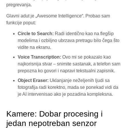
pregrevanja.
Glavni adut je „Awesome Intelligence“. Probao sam
funkcije poput:
Circle to Search:
Radi identično kao na flegšip
modelima i ozbiljno ubrzava pretragu bilo čega što
vidite na ekranu.
Voice Transcription:
Ovo mi se pokazalo kao
najkorisnija stvar – snimite sastanak, a telefon sam
prepozna ko govori i napravi tekstualni zapisnik.
Object Eraser:
Uklanjanje neželjenih ljudi sa
fotografija radi korektno, mada se ponekad vidi da
je AI intervenisao ako je pozadina kompleksna.
Kamere: Dobar procesing i
jedan nepotreban senzor