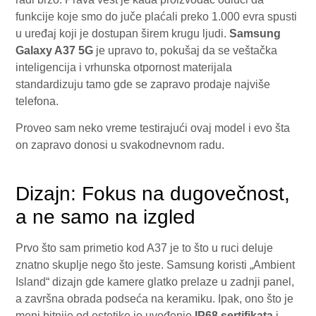
funkcije koje smo do juče plaćali preko 1.000 evra spusti
u uređaj koji je dostupan širem krugu ljudi.
Samsung
Galaxy A37 5G
je upravo to, pokušaj da se veštačka
inteligencija i vrhunska otpornost materijala
standardizuju tamo gde se zapravo prodaje najviše
telefona.
Proveo sam neko vreme testirajući ovaj model i evo šta
on zapravo donosi u svakodnevnom radu.
Dizajn: Fokus na dugovečnost,
a ne samo na izgled
Prvo što sam primetio kod A37 je to što u ruci deluje
znatno skuplje nego što jeste. Samsung koristi „Ambient
Island“ dizajn gde kamere glatko prelaze u zadnji panel,
a završna obrada podseća na keramiku. Ipak, ono što je
meni bitnije od estetike je uvođenje
IP68 sertifikata
i