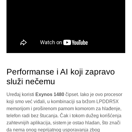
Performanse i AI koji zapravo
služi nečemu
Uređaj koristi
Exynos 1480
čipset. Iako je ovo procesor
koji smo već viđali, u kombinaciji sa bržom LPDDR5X
memorijom i proširenom parnom komorom za hlađenje,
telefon radi bez štucanja. Čak i tokom dužeg korišćenja
zahtevnijih aplikacija, sistem je ostao hladan, što znači
da nema onog neprijatnog usporavanja zbog