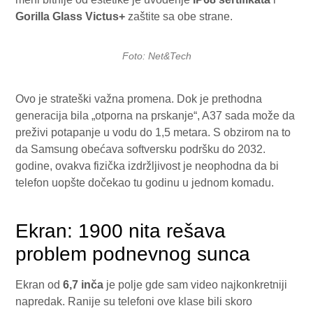
Gorilla Glass Victus+
zaštite sa obe strane.
Foto: Net&Tech
Ovo je strateški važna promena. Dok je prethodna
generacija bila „otporna na prskanje“, A37 sada može da
preživi potapanje u vodu do 1,5 metara. S obzirom na to
da Samsung obećava softversku podršku do 2032.
godine, ovakva fizička izdržljivost je neophodna da bi
telefon uopšte dočekao tu godinu u jednom komadu.
Ekran: 1900 nita rešava
problem podnevnog sunca
Ekran od
6,7 inča
je polje gde sam video najkonkretniji
napredak. Ranije su telefoni ove klase bili skoro