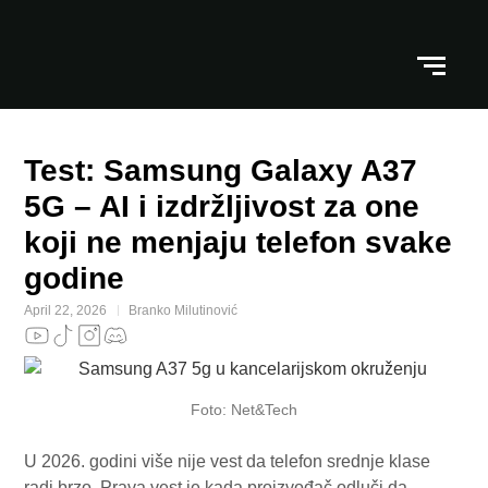
Test: Samsung Galaxy A37
5G – AI i izdržljivost za one
koji ne menjaju telefon svake
godine
April 22, 2026
Branko Milutinović
Foto: Net&Tech
U 2026. godini više nije vest da telefon srednje klase
radi brzo. Prava vest je kada proizvođač odluči da