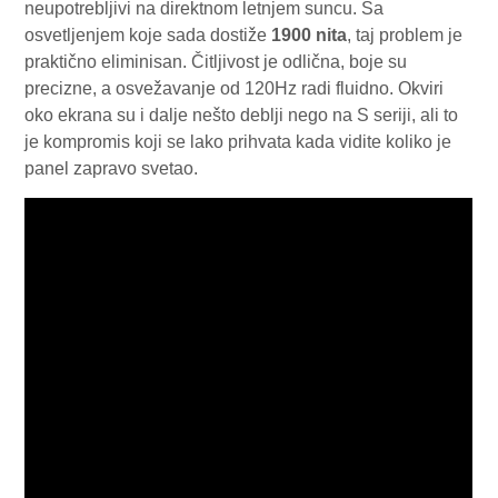
neupotrebljivi na direktnom letnjem suncu. Sa
osvetljenjem koje sada dostiže
1900 nita
, taj problem je
praktično eliminisan. Čitljivost je odlična, boje su
precizne, a osvežavanje od 120Hz radi fluidno. Okviri
oko ekrana su i dalje nešto deblji nego na S seriji, ali to
je kompromis koji se lako prihvata kada vidite koliko je
panel zapravo svetao.