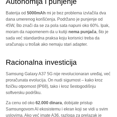
Autonomija i punjenje
Baterija od
5000mAh
mi je bez problema izvlačila dva
dana umerenog korišćenja. Podržano je punjenje od
45W, što znači da se za pola sata napuni oko 60%. Ipak,
moram da napomenem da u kutiji
nema punjača
, što je
sada već standardna praksa koju korisnici treba da
uračunaju u trošak ako nemaju stari adapter.
Racionalna investicija
Samsung Galaxy A37 5G nije revolucionaran uređaj, već
proračunata evolucija. On nudi sigurnost – kako kroz
fizičku otpornost (IP68), tako i kroz šestogodišnju
softversku podršku.
Za cenu od oko
62.000 dinara
, dobijate pristup
Samsungovom AI ekosistemu i ekran koji se vidi u svim
uslovima. Ako već imate A36, razloga za prelazak je