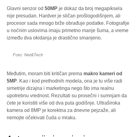
Glavni senzor od
50MP
je dokaz da broj megapiksela
nije presudan. Hardver je sličan prošlogodišnjem, ali
procesor sada mnogo brže obrađuje podatke. Fotografije
u noćnim uslovima imaju primetno manje šuma, a vreme
između dva okidanja je drastično smanjeno.
Foto: Net&Tech
Međutim, moram biti kritičan prema
makro kameri od
5MP
. Kao i kod prethodnih modela, ona je tu više radi
simetrije dizajna i marketinga nego što ima realnu
upotrebnu vrednost. Rezultati su prosečni i sumnjam da
ćete je koristiti više od dva puta godišnje. Ultraširoka
kamera od 8MP je korektna za dnevne pejzaže, ali
nemojte očekivati čuda u mraku.