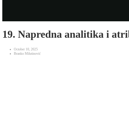
19. Napredna analitika i atr
October 10, 2025
Branko Milutinović