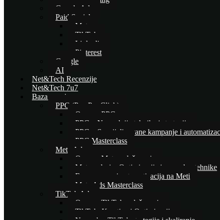
Google Ads
Paid Social
Meta
TikTok
Linkedin
Pinterest
Google
AI
Net&Tech Recenzije
Net&Tech 7u7
Baza znanja
PPC (Pay Per Click)
Osnove PPC-a
PPC – Naprednije tehnike i strategije
PPC – Specijalizovane kampanje i automatizac
PPC Masterclass
Meta Ads
Osnove Meta oglašavanja
Meta oglasi – Optimizacija i napredne tehnike
E-commerce i automatizacija na Meti
Meta Ads Masterclass
TikTok Ads
Osnove TikTok oglašavanja
TikTok: Kreativa i Optimizacija