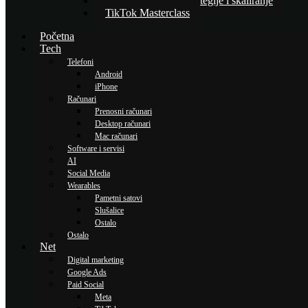
Napredne TikTok strategije i skaliranje
TikTok Masterclass
Početna
Tech
Telefoni
Android
iPhone
Računari
Prenosni računari
Desktop računari
Mac računari
Software i servisi
AI
Social Media
Wearables
Pametni satovi
Slušalice
Ostalo
Ostalo
Net
Digital marketing
Google Ads
Paid Social
Meta