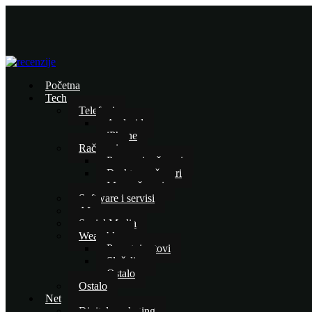
Početna
Tech
Telefoni
Android
iPhone
Računari
Prenosni računari
Desktop računari
Mac računari
Software i servisi
AI
Social Media
Wearables
Pametni satovi
Slušalice
Ostalo
Ostalo
Net
Digital marketing