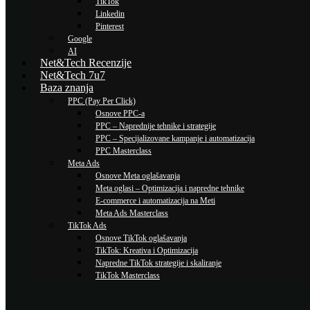
TikTok
Linkedin
Pinterest
Google
AI
Net&Tech Recenzije
Net&Tech 7u7
Baza znanja
PPC (Pay Per Click)
Osnove PPC-a
PPC – Naprednije tehnike i strategije
PPC – Specijalizovane kampanje i automatizacija
PPC Masterclass
Meta Ads
Osnove Meta oglašavanja
Meta oglasi – Optimizacija i napredne tehnike
E-commerce i automatizacija na Meti
Meta Ads Masterclass
TikTok Ads
Osnove TikTok oglašavanja
TikTok: Kreativa i Optimizacija
Napredne TikTok strategije i skaliranje
TikTok Masterclass