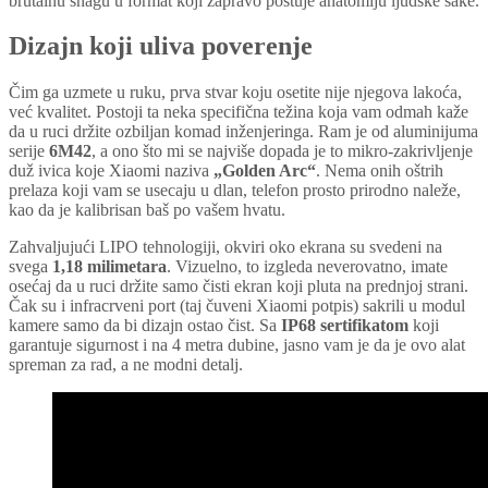
brutalnu snagu u format koji zapravo poštuje anatomiju ljudske šake.
Dizajn koji uliva poverenje
Čim ga uzmete u ruku, prva stvar koju osetite nije njegova lakoća,
već kvalitet. Postoji ta neka specifična težina koja vam odmah kaže
da u ruci držite ozbiljan komad inženjeringa. Ram je od aluminijuma
serije
6M42
, a ono što mi se najviše dopada je to mikro-zakrivljenje
duž ivica koje Xiaomi naziva
„Golden Arc“
. Nema onih oštrih
prelaza koji vam se usecaju u dlan, telefon prosto prirodno naleže,
kao da je kalibrisan baš po vašem hvatu.
Zahvaljujući LIPO tehnologiji, okviri oko ekrana su svedeni na
svega
1,18 milimetara
. Vizuelno, to izgleda neverovatno, imate
osećaj da u ruci držite samo čisti ekran koji pluta na prednjoj strani.
Čak su i infracrveni port (taj čuveni Xiaomi potpis) sakrili u modul
kamere samo da bi dizajn ostao čist. Sa
IP68 sertifikatom
koji
garantuje sigurnost i na 4 metra dubine, jasno vam je da je ovo alat
spreman za rad, a ne modni detalj.