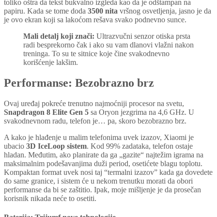
toliko oštra da tekst bukvalno izgleda kao da je odštampan na
papiru. Kada se tome doda
3500 nita
vršnog osvetljenja, jasno je da
je ovo ekran koji sa lakoćom rešava svako podnevno sunce.
Mali detalj koji znači:
Ultrazvučni senzor otiska prsta
radi besprekorno čak i ako su vam dlanovi vlažni nakon
treninga. To su te sitnice koje čine svakodnevno
korišćenje lakšim.
Performanse: Bezobrazno brz
Ovaj uređaj pokreće trenutno najmoćniji procesor na svetu,
Snapdragon 8 Elite Gen 5
sa Oryon jezgrima na 4,6 GHz. U
svakodnevnom radu, telefon je… pa, skoro bezobrazno brz.
A kako je hlađenje u malim telefonima uvek izazov, Xiaomi je
ubacio
3D IceLoop sistem
. Kod 99% zadataka, telefon ostaje
hladan. Međutim, ako planirate da ga „gazite“ najtežim igrama na
maksimalnim podešavanjima duži period, osetićete blagu toplotu.
Kompaktan format uvek nosi taj “termalni izazov” kada ga dovedete
do same granice, i sistem će u nekom trenutku morati da obori
performanse da bi se zaštitio. Ipak, moje mišljenje je da prosečan
korisnik nikada neće to osetiti.