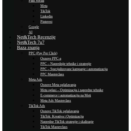
Paid Social
Meta
TikTok
Linkedin
Pinterest
Google
AI
Net&Tech Recenzije
Net&Tech 7u7
Baza znanja
PPC (Pay Per Click)
Osnove PPC-a
PPC – Naprednije tehnike i strategije
PPC – Specijalizovane kampanje i automatizacija
PPC Masterclass
Meta Ads
Osnove Meta oglašavanja
Meta oglasi – Optimizacija i napredne tehnike
E-commerce i automatizacija na Meti
Meta Ads Masterclass
TikTok Ads
Osnove TikTok oglašavanja
TikTok: Kreativa i Optimizacija
Napredne TikTok strategije i skaliranje
TikTok Masterclass