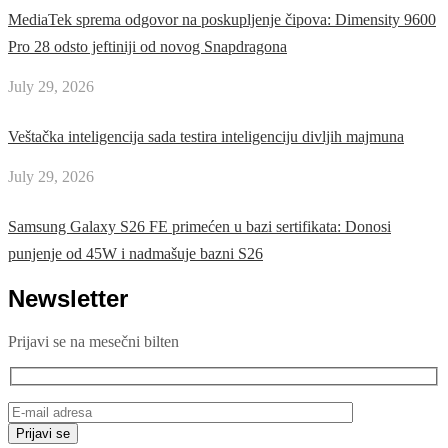
MediaTek sprema odgovor na poskupljenje čipova: Dimensity 9600
Pro 28 odsto jeftiniji od novog Snapdragona
July 29, 2026
Veštačka inteligencija sada testira inteligenciju divljih majmuna
July 29, 2026
Samsung Galaxy S26 FE primećen u bazi sertifikata: Donosi
punjenje od 45W i nadmašuje bazni S26
Newsletter
Prijavi se na mesečni bilten