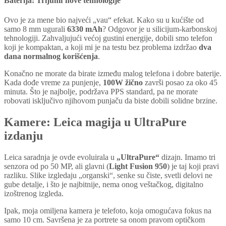
Baterija: Trijumf nove tehnologije
Ovo je za mene bio najveći „vau“ efekat. Kako su u kućište od
samo 8 mm ugurali
6330 mAh
? Odgovor je u silicijum-karbonskoj
tehnologiji. Zahvaljujući većoj gustini energije, dobili smo telefon
koji je kompaktan, a koji mi je na testu bez problema izdržao
dva
dana normalnog korišćenja
.
Konačno ne morate da birate između malog telefona i dobre baterije.
Kada dođe vreme za punjenje,
100W žično
završi posao za oko 45
minuta. Što je najbolje, podržava PPS standard, pa ne morate
robovati isključivo njihovom punjaču da biste dobili solidne brzine.
Kamere: Leica magija u UltraPure
izdanju
Leica saradnja je ovde evoluirala u
„UltraPure“
dizajn. Imamo tri
senzora od po 50 MP, ali glavni (
Light Fusion 950
) je taj koji pravi
razliku. Slike izgledaju „organski“, senke su čiste, svetli delovi ne
gube detalje, i što je najbitnije, nema onog veštačkog, digitalno
izoštrenog izgleda.
Ipak, moja omiljena kamera je telefoto, koja omogućava fokus na
samo 10 cm. Savršena je za portrete sa onom pravom optičkom