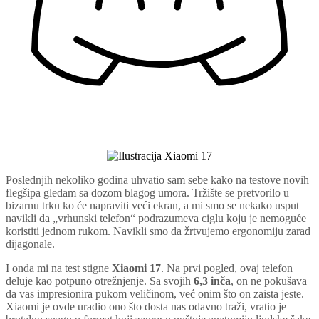
Poslednjih nekoliko godina uhvatio sam sebe kako na testove novih
flegšipa gledam sa dozom blagog umora. Tržište se pretvorilo u
bizarnu trku ko će napraviti veći ekran, a mi smo se nekako usput
navikli da „vrhunski telefon“ podrazumeva ciglu koju je nemoguće
koristiti jednom rukom. Navikli smo da žrtvujemo ergonomiju zarad
dijagonale.
I onda mi na test stigne
Xiaomi 17
. Na prvi pogled, ovaj telefon
deluje kao potpuno otrežnjenje. Sa svojih
6,3 inča
, on ne pokušava
da vas impresionira pukom veličinom, već onim što on zaista jeste.
Xiaomi je ovde uradio ono što dosta nas odavno traži, vratio je