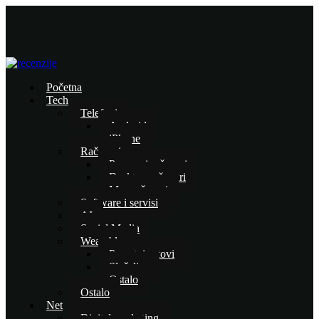
Početna
Tech
Telefoni
Android
iPhone
Računari
Prenosni računari
Desktop računari
Mac računari
Software i servisi
AI
Social Media
Wearables
Pametni satovi
Slušalice
Ostalo
Ostalo
Net
Digital marketing