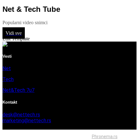
Net & Tech Tube
Popularni video snimci
Vidi sve
Edit Template
Vesti
Net
Tech
Net&Tech 7u7
Kontakt
desk@nettech.rs
marketing@nettech.rs
+381 66 59 41 254
Sva prava zadržana © 2026. Izrada
Phronema.rs