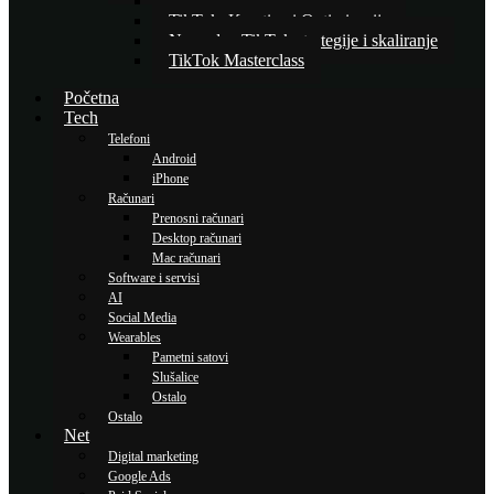
Osnove TikTok oglašavanja
TikTok: Kreativa i Optimizacija
Napredne TikTok strategije i skaliranje
TikTok Masterclass
Početna
Tech
Telefoni
Android
iPhone
Računari
Prenosni računari
Desktop računari
Mac računari
Software i servisi
AI
Social Media
Wearables
Pametni satovi
Slušalice
Ostalo
Ostalo
Net
Digital marketing
Google Ads