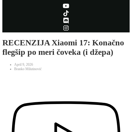
RECENZIJA Xiaomi 17: Konačno
flegšip po meri čoveka (i džepa)
April 9, 2026
Branko Milutinović