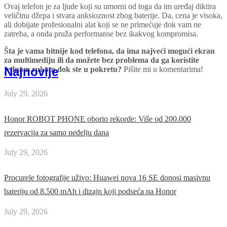
Ovaj telefon je za ljude koji su umorni od toga da im uređaj diktira
veličinu džepa i stvara anksioznost zbog baterije. Da, cena je visoka,
ali dobijate profesionalni alat koji se ne primećuje dok vam ne
zatreba, a onda pruža performanse bez ikakvog kompromisa.
Šta je vama bitnije kod telefona, da ima najveći mogući ekran
za multimediju ili da možete bez problema da ga koristite
Najnovije
jednom rukom dok ste u pokretu?
Pišite mi u komentarima!
July 29, 2026
Honor ROBOT PHONE oborio rekorde: Više od 200.000
rezervacija za samo nedelju dana
July 29, 2026
Procurele fotografije uživo: Huawei nova 16 SE donosi masivnu
bateriju od 8.500 mAh i dizajn koji podseća na Honor
July 29, 2026