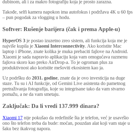
dubinom, ali i za makro fotografiju koja je prosto zarazna.
Takođe, selfi kamera napokon ima autofokus i podržava 4K u 60 fps
– pun pogodak za vlogging u hodu.
Softver: Rušenje barijera (čak i prema Apple-u)
HyperOS 3
je postao izuzetno zreo sistem, ali funkcija koja me je
najviše kupila je
Xiaomi Interconnectivity
. Ako koristite Mac
laptop i iPhone, znate kolika je muka prebaciti fajlove na Android.
Xiaomi je sada napravio aplikaciju koja vam omogućava razmenu
fajlova skoro kao preko AirDrop-a. To je ogroman plus za
produktivnost ako koristite mešoviti ekosistem kao ja.
Uz podršku do
2031. godine
, znate da je ovo investicija na duge
staze. Tu su i AI funkcije, od Gemini Live asistenta do pametnog
pretraživanja fotografija, koje su integrisane tako da vam stvarno
pomažu, a ne da vam smetaju.
Zaključak: Da li vredi 137.999 dinara?
Xiaomi 17
nije pokušao da redefiniše šta je telefon, već je usavršio
ono što telefon treba da bude: moćan, pouzdan alat koji vam staje u
šaku bez ikakvog napora.