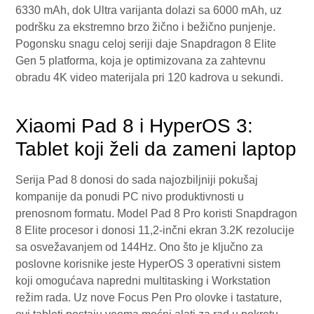
6330 mAh, dok Ultra varijanta dolazi sa 6000 mAh, uz
podršku za ekstremno brzo žično i bežično punjenje.
Pogonsku snagu celoj seriji daje Snapdragon 8 Elite
Gen 5 platforma, koja je optimizovana za zahtevnu
obradu 4K video materijala pri 120 kadrova u sekundi.
Xiaomi Pad 8 i HyperOS 3:
Tablet koji želi da zameni laptop
Serija Pad 8 donosi do sada najozbiljniji pokušaj
kompanije da ponudi PC nivo produktivnosti u
prenosnom formatu. Model Pad 8 Pro koristi Snapdragon
8 Elite procesor i donosi 11,2-inčni ekran 3.2K rezolucije
sa osvežavanjem od 144Hz. Ono što je ključno za
poslovne korisnike jeste HyperOS 3 operativni sistem
koji omogućava napredni multitasking i Workstation
režim rada. Uz nove Focus Pen Pro olovke i tastature,