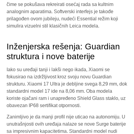
čime se pokušava rekreirati osećaj rada sa kultnim
analognim aparatima. Softverski interfejs je takođe
prilagođen ovom jubileju, nudeći Essential režim koji
simulira vizuelni stil klasičnih Leica modela.
Inženjerska rešenja: Guardian
struktura i nove baterije
Iako su uređaji tanji i lakši nego ikada, Xiaomi se
fokusirao na izdržljivost kroz svoju novu Guardian
strukturu. Xiaomi 17 Ultra je debljine svega 8,29 mm, dok
standardni model 17 ide na 8,06 mm. Oba modela
koriste ojačani ram i unapređeno Shield Glass staklo, uz
obavezan IP68 sertifikat otpornosti.
Zanimljivo je da manji profil nije uticao na autonomiju. U
unutrašnjosti ovih uređaja nalaze se nove Surge baterije
sa impresivnim kapacitetima. Standardni model nudi