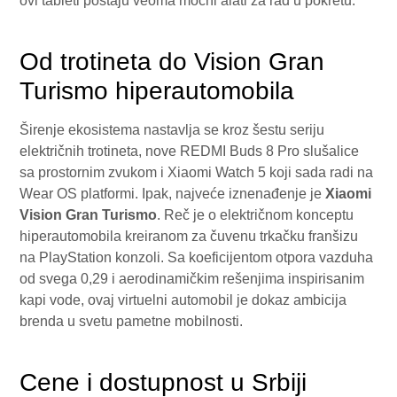
ovi tableti postaju veoma moćni alati za rad u pokretu.
Od trotineta do Vision Gran
Turismo hiperautomobila
Širenje ekosistema nastavlja se kroz šestu seriju
električnih trotineta, nove REDMI Buds 8 Pro slušalice
sa prostornim zvukom i Xiaomi Watch 5 koji sada radi na
Wear OS platformi. Ipak, najveće iznenađenje je
Xiaomi
Vision Gran Turismo
. Reč je o električnom konceptu
hiperautomobila kreiranom za čuvenu trkačku franšizu
na PlayStation konzoli. Sa koeficijentom otpora vazduha
od svega 0,29 i aerodinamičkim rešenjima inspirisanim
kapi vode, ovaj virtuelni automobil je dokaz ambicija
brenda u svetu pametne mobilnosti.
Cene i dostupnost u Srbiji