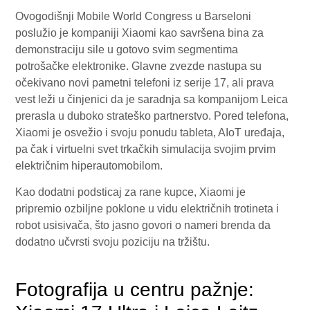
Ovogodišnji Mobile World Congress u Barseloni
poslužio je kompaniji Xiaomi kao savršena bina za
demonstraciju sile u gotovo svim segmentima
potrošačke elektronike. Glavne zvezde nastupa su
očekivano novi pametni telefoni iz serije 17, ali prava
vest leži u činjenici da je saradnja sa kompanijom Leica
prerasla u duboko strateško partnerstvo. Pored telefona,
Xiaomi je osvežio i svoju ponudu tableta, AIoT uređaja,
pa čak i virtuelni svet trkačkih simulacija svojim prvim
električnim hiperautomobilom.
Kao dodatni podsticaj za rane kupce, Xiaomi je
pripremio ozbiljne poklone u vidu električnih trotineta i
robot usisivača, što jasno govori o nameri brenda da
dodatno učvrsti svoju poziciju na tržištu.
Fotografija u centru pažnje: