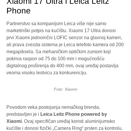
Xiaomi 17 Ultra i Leica Leitz
Phone
Partnerstvo sa kompanijom Leica više nije samo
marketinški potpis na kućištu. Xiaomi 17 Ultra donosi
prvi Xiaomi jednoinčni LOFIC senzor na glavnoj kameri,
ali prava zvezda sistema je Leica telefoto kamera od 200
megapiksela. Sa mehaničkim optičkim zumom koji
pokriva raspon od 75 do 100 mm i mogućnošću
digitalnog proširenja do 400 mm, ovaj uređaj postavlja
veoma visoku lestvicu za konkurenciju.
Foto: Xiaomi
Povodom veka postojanja nemačkog brenda,
predstavljen je i
Leica Leitz Phone powered by
Xiaomi
. Ovaj specifičan uređaj koristi aluminijumsko
kućište i donosi fizički „Camera Ring“ prsten za kontrolu,