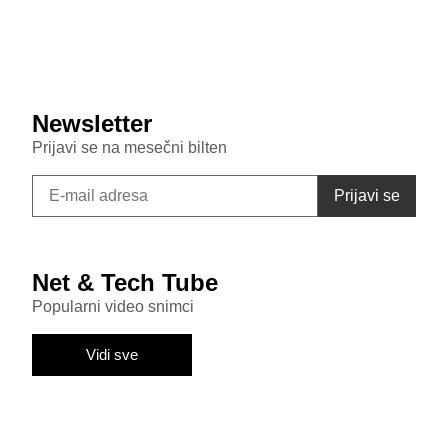
Samsung Galaxy S26 FE primećen u bazi sertifikata:
Donosi punjenje od 45W i nadmašuje bazni S26
Newsletter
Prijavi se na mesečni bilten
Net & Tech Tube
Popularni video snimci
Vidi sve