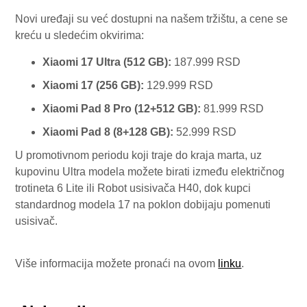
Novi uređaji su već dostupni na našem tržištu, a cene se
kreću u sledećim okvirima:
Xiaomi 17 Ultra (512 GB):
187.999 RSD
Xiaomi 17 (256 GB):
129.999 RSD
Xiaomi Pad 8 Pro (12+512 GB):
81.999 RSD
Xiaomi Pad 8 (8+128 GB):
52.999 RSD
U promotivnom periodu koji traje do kraja marta, uz
kupovinu Ultra modela možete birati između električnog
trotineta 6 Lite ili Robot usisivača H40, dok kupci
standardnog modela 17 na poklon dobijaju pomenuti
usisivač.
Više informacija možete pronaći na ovom
linku
.