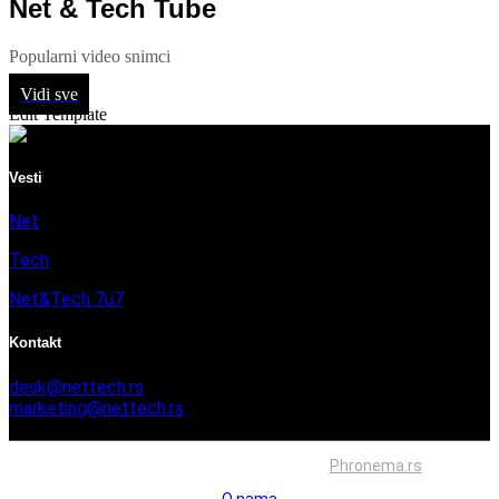
Net & Tech Tube
Popularni video snimci
Vidi sve
Edit Template
Vesti
Net
Tech
Net&Tech 7u7
Kontakt
desk@nettech.rs
marketing@nettech.rs
+381 66 59 41 254
Sva prava zadržana © 2026. Izrada
Phronema.rs
O nama