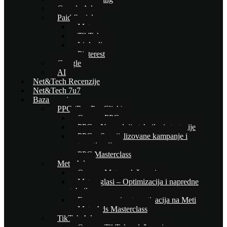
Google Ads
Paid Social
Meta
TikTok
Linkedin
Pinterest
Google
AI
Net&Tech Recenzije
Net&Tech 7u7
Baza znanja
PPC (Pay Per Click)
Osnove PPC-a
PPC – Naprednije tehnike i strategije
PPC – Specijalizovane kampanje i
automatizacija
PPC Masterclass
Meta Ads
Osnove Meta oglašavanja
Meta oglasi – Optimizacija i napredne
tehnike
E-commerce i automatizacija na Meti
Meta Ads Masterclass
TikTok Ads