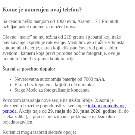
Kome je namenjen ovaj telefon?
Sa cenom nešto manjom od 1000 evra, Xiaomi 17T Pro nudi
ozbiljan paket opreme za uloženi novac.
Glavne “mane” su mu težina od 219 grama i gabariti koji traže
navikavanje i spretnije rukovanje. Međutim, ako tražite vrhunsku
autonomiju baterije, ekran koji efikasno čuva vid pod slabim
svetlom i kameru koja pravi prirodne noćne fotografije, ovo je
trenutno izbor bez prave konkurencije.
Šta mi se posebno dopalo:
Neverovatna autonomija baterije od 7000 mAh.
Ekran bez treperenja koji štiti oči u mraku.
Stage Mode za fotografisanje koncerata.
Povodom lansiranja nove serije na tržištu Srbije, Xiaomi je
obezbedio izuzetne pogodnosti za sve kupce
tokom promotivnog
perioda.
Akcija traje od
29. maja do 28. juna 2026. godine
(ili do
isteka zaliha), a proces preuzimanja poklona je maksimalno
pojednostavljen.
Korisnici mogu izabrati sledeće opcije: