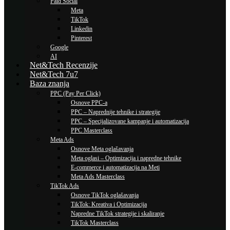
Paid Social
Meta
TikTok
Linkedin
Pinterest
Google
AI
Net&Tech Recenzije
Net&Tech 7u7
Baza znanja
PPC (Pay Per Click)
Osnove PPC-a
PPC – Naprednije tehnike i strategije
PPC – Specijalizovane kampanje i automatizacija
PPC Masterclass
Meta Ads
Osnove Meta oglašavanja
Meta oglasi – Optimizacija i napredne tehnike
E-commerce i automatizacija na Meti
Meta Ads Masterclass
TikTok Ads
Osnove TikTok oglašavanja
TikTok: Kreativa i Optimizacija
Napredne TikTok strategije i skaliranje
TikTok Masterclass