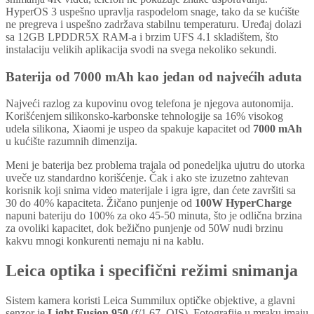
HyperOS 3 uspešno upravlja raspodelom snage, tako da se kućište
ne pregreva i uspešno zadržava stabilnu temperaturu. Uređaj dolazi
sa 12GB LPDDR5X RAM-a i brzim UFS 4.1 skladištem, što
instalaciju velikih aplikacija svodi na svega nekoliko sekundi.
Baterija od 7000 mAh kao jedan od najvećih aduta
Najveći razlog za kupovinu ovog telefona je njegova autonomija.
Korišćenjem silikonsko-karbonske tehnologije sa 16% visokog
udela silikona, Xiaomi je uspeo da spakuje kapacitet od
7000 mAh
u kućište razumnih dimenzija.
Meni je baterija bez problema trajala od ponedeljka ujutru do utorka
uveče uz standardno korišćenje. Čak i ako ste izuzetno zahtevan
korisnik koji snima video materijale i igra igre, dan ćete završiti sa
30 do 40% kapaciteta. Žičano punjenje od
100W HyperCharge
napuni bateriju do 100% za oko 45-50 minuta, što je odlična brzina
za ovoliki kapacitet, dok bežično punjenje od 50W nudi brzinu
kakvu mnogi konkurenti nemaju ni na kablu.
Leica optika i specifični režimi snimanja
Sistem kamera koristi Leica Summilux optičke objektive, a glavni
senzor je
Light Fusion 950
(f/1.67, OIS). Fotografije u mraku imaju