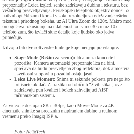
prepoznatljiv Leica izgled, senke zadržavaju dubinu i teksturu, bez
veštačkog presvetljavanja. Periskopski telephoto objektiv donosi 5x
nativni optički zum i koristi visoku rezoluciju za održavanje oštrine
tekstura i prirodnog bokeha, uz AI Ultra Zoom do 120x. Makro mod
omogućava fokusiranje na udaljenosti od samo 30 cm uz 10x
telefoto zum, što izvlači sitne detalje koje ljudsko oko jedva
primećuje.
Izdvojio bih dve softverske funkcije koje menjaju pravila igre:
Stage Mode (Režim za scenu):
Idealno za koncerte i
pozorišta. Kamera automatski prepoznaje lica na bini,
sprečava da budu presvetljena zbog reflektora, dok atmosfera
i svetlosni snopovi u pozadini ostaju jasni.
Leica Live Moment:
Snima tri sekunde pokreta pre nego što
pritisnete okidač. Za razliku od običnih “živih slika”, ove
zadržavaju pun kvalitet i bokeh zahvaljujući AISP
računarskom sistemu.
Za video je dostupan 8K u 30fps, kao i Movie Mode za 4K
cinematic snimke sa preciznim mapiranjem dubine u realnom
vremenu preko Imagiq ISP-a.
Foto: Net&Tech