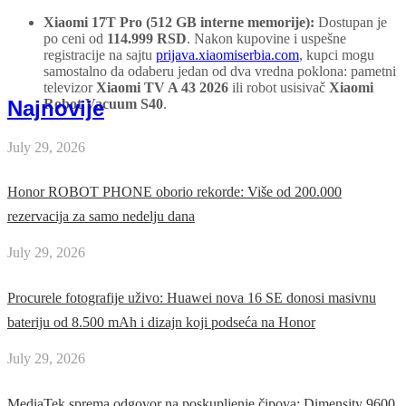
Xiaomi 17T Pro (512 GB interne memorije):
Dostupan je
po ceni od
114.999 RSD
. Nakon kupovine i uspešne
registracije na sajtu
prijava.xiaomiserbia.com
, kupci mogu
samostalno da odaberu jedan od dva vredna poklona: pametni
televizor
Xiaomi TV A 43 2026
ili robot usisivač
Xiaomi
Najnovije
Robot Vacuum S40
.
July 29, 2026
Honor ROBOT PHONE oborio rekorde: Više od 200.000
rezervacija za samo nedelju dana
July 29, 2026
Procurele fotografije uživo: Huawei nova 16 SE donosi masivnu
bateriju od 8.500 mAh i dizajn koji podseća na Honor
July 29, 2026
MediaTek sprema odgovor na poskupljenje čipova: Dimensity 9600