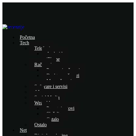
Početna
Tech
Telefoni
Android
iPhone
Računari
Prenosni računari
Desktop računari
Mac računari
Software i servisi
AI
Social Media
Wearables
Pametni satovi
Slušalice
Ostalo
Ostalo
Net
Digital marketing