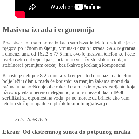
Masivna izrada i ergonomija
Prva stvar koju sam primetio kada sam izvadio telefon iz kutije jeste
njegov, po ličnom mišljenju, vrhunski dizajn i izrada. Sa
219 grama
i dimenzijama od 162.2 x 77.5 mm, ovo je masivan telefon koji ćete
uvek osetiti u džepu. Ipak, metalni okvir i čvrsto staklo mu daju
stabilnost i premijum osećaj, bez ikakvog krckanja komponenti.
Kućište je debljine 8.25 mm, a zakrivljena leđa pomažu da telefon
bolje leži u dlanu, mada će korisnici sa manjim šakama morati da
računaju na korišćenje obe ruke. Ja sam testirao
plavu
varijantu koja
uživo izgleda umereno i elegantno, a tu je i nezaobilazni
IP68
sertifikat
za otpornost na vodu, pa ne morate da brinete ako vam
telefon slučajno upadne u plićak tokom fotografisanja.
Foto: Net&Tech
Ekran: Od ekstremnog sunca do potpunog mraka