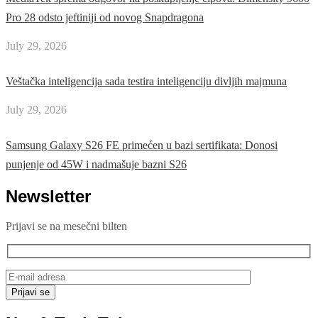
Pro 28 odsto jeftiniji od novog Snapdragona
July 29, 2026
Veštačka inteligencija sada testira inteligenciju divljih majmuna
July 29, 2026
Samsung Galaxy S26 FE primećen u bazi sertifikata: Donosi
punjenje od 45W i nadmašuje bazni S26
Newsletter
Prijavi se na mesečni bilten