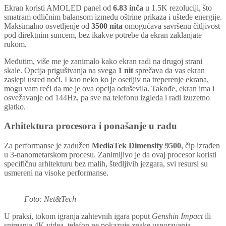
Ekran koristi AMOLED panel od
6.83 inča
u 1.5K rezoluciji, što
smatram odličnim balansom između oštrine prikaza i uštede energije.
Maksimalno osvetljenje od
3500 nita
omogućava savršenu čitljivost
pod direktnim suncem, bez ikakve potrebe da ekran zaklanjate
rukom.
Međutim, više me je zanimalo kako ekran radi na drugoj strani
skale. Opcija prigušivanja na svega
1 nit
sprečava da vas ekran
zaslepi usred noći. I kao neko ko je osetljiv na treperenje ekrana,
mogu vam reći da me je ova opcija oduševila. Takođe, ekran ima i
osvežavanje od 144Hz, pa sve na telefonu izgleda i radi izuzetno
glatko.
Arhitektura procesora i ponašanje u radu
Za performanse je zadužen
MediaTek Dimensity 9500
, čip izrađen
u 3-nanometarskom procesu. Zanimljivo je da ovaj procesor koristi
specifičnu arhitekturu bez malih, štedljivih jezgara, svi resursi su
usmereni na visoke performanse.
Foto: Net&Tech
U praksi, tokom igranja zahtevnih igara poput
Genshin Impact
ili
snimanja 4K videa, telefon ne pokazuje znake usporavanja.