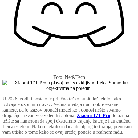
Foto: Net&Tech
U 2026. godini postalo je prilično teško kupiti loš telefon ako
izdvajate ozbiljniji novac. Većina uređaja nudi dobre ekrane i
kamere, pa je izazov pronaći model koji donosi nešto stvarno
drugačije i izvan već viđenih šablona.
Xiaomi 17T Pro
dolazi na
tržište sa namerom da spoji ekstremno trajanje baterije i autentičnu
Leica estetiku. Nakon nekoliko dana detaljnog testiranja, prenosim
vam utiske o tome kako se ovaj uređaj ponaša u realnom radu.