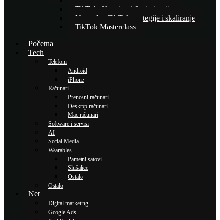
Osnove TikTok oglašavanja
TikTok: Kreativa i Optimizacija
Napredne TikTok strategije i skaliranje
TikTok Masterclass
Početna
Tech
Telefoni
Android
iPhone
Računari
Prenosni računari
Desktop računari
Mac računari
Software i servisi
AI
Social Media
Wearables
Pametni satovi
Slušalice
Ostalo
Ostalo
Net
Digital marketing
Google Ads