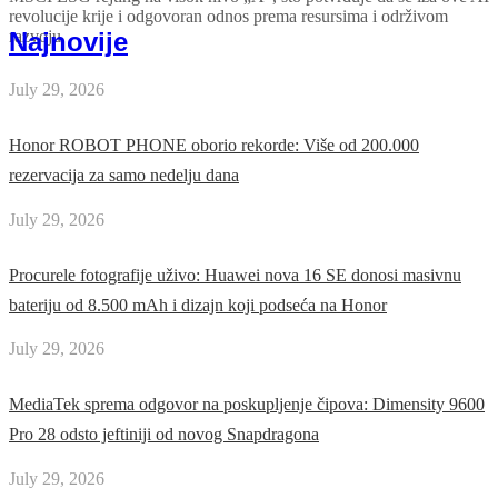
revolucije krije i odgovoran odnos prema resursima i održivom
Najnovije
razvoju.
July 29, 2026
Honor ROBOT PHONE oborio rekorde: Više od 200.000
rezervacija za samo nedelju dana
July 29, 2026
Procurele fotografije uživo: Huawei nova 16 SE donosi masivnu
bateriju od 8.500 mAh i dizajn koji podseća na Honor
July 29, 2026
MediaTek sprema odgovor na poskupljenje čipova: Dimensity 9600
Pro 28 odsto jeftiniji od novog Snapdragona
July 29, 2026