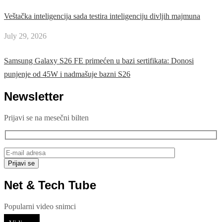
Veštačka inteligencija sada testira inteligenciju divljih majmuna
July 29, 2026
Samsung Galaxy S26 FE primećen u bazi sertifikata: Donosi
punjenje od 45W i nadmašuje bazni S26
Newsletter
Prijavi se na mesečni bilten
Net & Tech Tube
Popularni video snimci