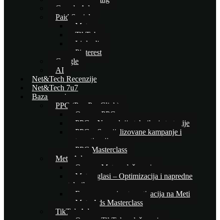
Google Ads
Paid Social
Meta
TikTok
Linkedin
Pinterest
Google
AI
Net&Tech Recenzije
Net&Tech 7u7
Baza znanja
PPC (Pay Per Click)
Osnove PPC-a
PPC – Naprednije tehnike i strategije
PPC – Specijalizovane kampanje i
automatizacija
PPC Masterclass
Meta Ads
Osnove Meta oglašavanja
Meta oglasi – Optimizacija i napredne
tehnike
E-commerce i automatizacija na Meti
Meta Ads Masterclass
TikTok Ads