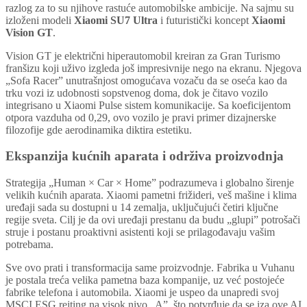
razlog za to su njihove rastuće automobilske ambicije. Na sajmu su
izloženi modeli
Xiaomi SU7 Ultra
i futuristički koncept
Xiaomi
Vision GT
.
Vision GT je električni hiperautomobil kreiran za Gran Turismo
franšizu koji uživo izgleda još impresivnije nego na ekranu. Njegova
„Sofa Racer” unutrašnjost omogućava vozaču da se oseća kao da
trku vozi iz udobnosti sopstvenog doma, dok je čitavo vozilo
integrisano u Xiaomi Pulse sistem komunikacije. Sa koeficijentom
otpora vazduha od 0,29, ovo vozilo je pravi primer dizajnerske
filozofije gde aerodinamika diktira estetiku.
Ekspanzija kućnih aparata i održiva proizvodnja
Strategija „Human × Car × Home” podrazumeva i globalno širenje
velikih kućnih aparata. Xiaomi pametni frižideri, veš mašine i klima
uređaji sada su dostupni u 14 zemalja, uključujući četiri ključne
regije sveta. Cilj je da ovi uređaji prestanu da budu „glupi” potrošači
struje i postanu proaktivni asistenti koji se prilagođavaju vašim
potrebama.
Sve ovo prati i transformacija same proizvodnje. Fabrika u Vuhanu
je postala treća velika pametna baza kompanije, uz već postojeće
fabrike telefona i automobila. Xiaomi je uspeo da unapredi svoj
MSCI ESG rejting na visok nivo „A”, što potvrđuje da se iza ove AI