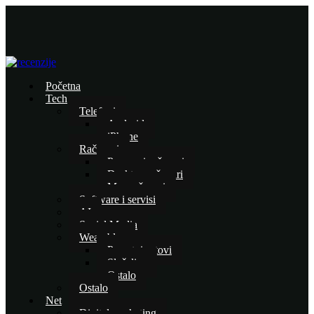
Početna
Tech
Telefoni
Android
iPhone
Računari
Prenosni računari
Desktop računari
Mac računari
Software i servisi
AI
Social Media
Wearables
Pametni satovi
Slušalice
Ostalo
Ostalo
Net
Digital marketing