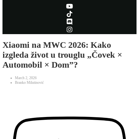
Xiaomi na MWC 2026: Kako
izgleda život u trouglu „Čovek ×
Automobil × Dom”?
March 2, 2026
Branko Milutinović