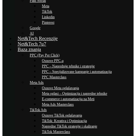
Paid Social
Meta
TikTok
Linkedin
Pinterest
Google
AI
Net&Tech Recenzije
Net&Tech 7u7
Baza znanja
PPC (Pay Per Click)
Osnove PPC-a
PPC – Naprednije tehnike i strategije
PPC – Specijalizovane kampanje i automatizacija
PPC Masterclass
Meta Ads
Osnove Meta oglašavanja
Meta oglasi – Optimizacija i napredne tehnike
E-commerce i automatizacija na Meti
Meta Ads Masterclass
TikTok Ads
Osnove TikTok oglašavanja
TikTok: Kreativa i Optimizacija
Napredne TikTok strategije i skaliranje
TikTok Masterclass