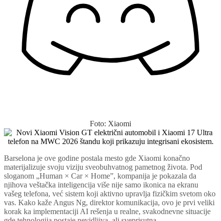
Foto: Xiaomi
Barselona je ove godine postala mesto gde Xiaomi konačno
materijalizuje svoju viziju sveobuhvatnog pametnog života. Pod
sloganom „Human × Car × Home”, kompanija je pokazala da
njihova veštačka inteligencija više nije samo ikonica na ekranu
vašeg telefona, već sistem koji aktivno upravlja fizičkim svetom oko
vas. Kako kaže Angus Ng, direktor komunikacija, ovo je prvi veliki
korak ka implementaciji AI rešenja u realne, svakodnevne situacije
gde tehnologija postaje nevidljiva, ali sveprisutna.