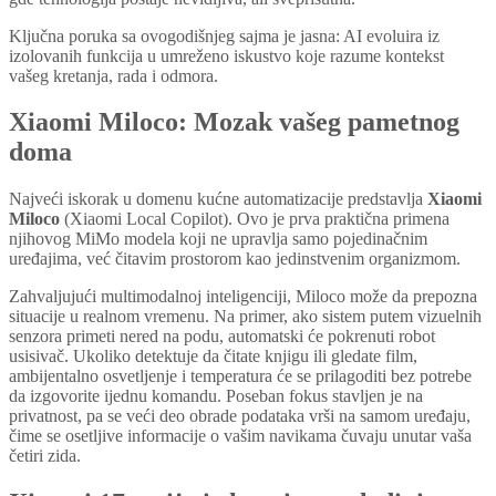
Ključna poruka sa ovogodišnjeg sajma je jasna: AI evoluira iz
izolovanih funkcija u umreženo iskustvo koje razume kontekst
vašeg kretanja, rada i odmora.
Xiaomi Miloco: Mozak vašeg pametnog
doma
Najveći iskorak u domenu kućne automatizacije predstavlja
Xiaomi
Miloco
(Xiaomi Local Copilot). Ovo je prva praktična primena
njihovog MiMo modela koji ne upravlja samo pojedinačnim
uređajima, već čitavim prostorom kao jedinstvenim organizmom.
Zahvaljujući multimodalnoj inteligenciji, Miloco može da prepozna
situacije u realnom vremenu. Na primer, ako sistem putem vizuelnih
senzora primeti nered na podu, automatski će pokrenuti robot
usisivač. Ukoliko detektuje da čitate knjigu ili gledate film,
ambijentalno osvetljenje i temperatura će se prilagoditi bez potrebe
da izgovorite ijednu komandu. Poseban fokus stavljen je na
privatnost, pa se veći deo obrade podataka vrši na samom uređaju,
čime se osetljive informacije o vašim navikama čuvaju unutar vaša
četiri zida.