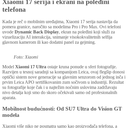
Xiaomi 17 serija i ekrani na poleđini
telefona
Kada je reč o mobilnim uređajima, Xiaomi 17 serija nastavlja da
pomera granice, naročito sa modelima Pro i Pro Max. Ovi telefoni
uvode
Dynamic Back Display
, ekran na poleđini koji služi za
vizuelizaciju AI interakcija, snimanje visokokvalitetnih selfija
glavnom kamerom ili kao dodatni panel za gejming.
Foto: Xiaomi
Model
Xiaomi 17 Ultra
ostaje kruna ponude u sferi fotografije.
Razvijen u tesnoj saradnji sa kompanijom Leica, ovaj flegšip donosi
optički sistem nove generacije sa glavnim senzorom od jednog inča i
prvim Leica APO sertifikovanim zum sočivom u industriji. Rezultat
su fotografije koje čak i u najtežim noćnim uslovima zadržavaju
nivo detalja koji smo do skoro očekivali samo od profesionalnih
aparata.
Mobilnost budućnosti: Od SU7 Ultra do Vision GT
modela
Xiaomi više niko ne posmatra samo kao proizvođača telefona, a