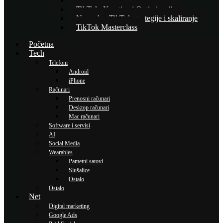
Osnove TikTok oglašavanja
TikTok: Kreativa i Optimizacija
Napredne TikTok strategije i skaliranje
TikTok Masterclass
Početna
Tech
Telefoni
Android
iPhone
Računari
Prenosni računari
Desktop računari
Mac računari
Software i servisi
AI
Social Media
Wearables
Pametni satovi
Slušalice
Ostalo
Ostalo
Net
Digital marketing
Google Ads