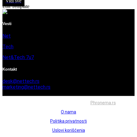
Vidi sve
Edit Template
Vesti
Net
Tech
Net&Tech 7u7
Kontakt
desk@nettech.rs
marketing@nettech.rs
+381 66 59 41 254
Sva prava zadržana © 2026. Izrada
Phronema.rs
O nama
Politika privatnosti
Uslovi korišćenja