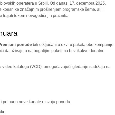
blovskih operatera u Srbiji. Od danas, 17. decembra 2025.
e korisnike značajnim proširenjem programske šeme, ali i
e trajati tokom novogodišnjih praznika.
anuara
Premium ponude
biti otključani u okviru paketa obe kompanije
moći da uživaju u najbogatijim paketima bez ikakve dodatne
tup video katalogu (VOD), omogućavajući gledanje sadržaja na
li i potpuno nove kanale u svoju ponudu.
ala
.