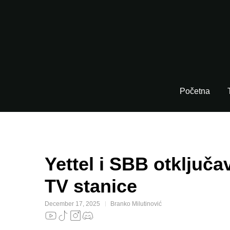
Početna
Yettel i SBB otključa
TV stanice
December 17, 2025
Branko Milutinović