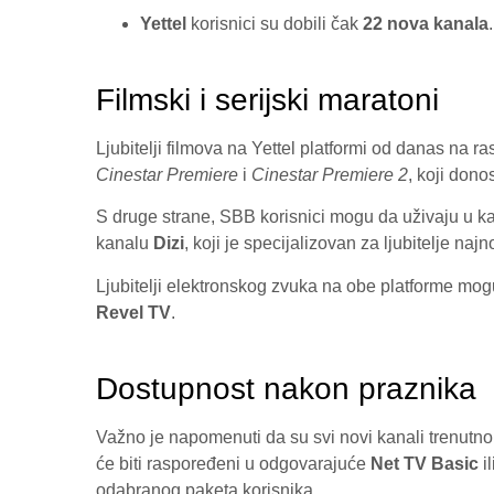
Yettel
korisnici su dobili čak
22 nova kanala
.
Filmski i serijski maratoni
Ljubitelji filmova na Yettel platformi od danas na 
Cinestar Premiere
i
Cinestar Premiere 2
, koji dono
S druge strane, SBB korisnici mogu da uživaju u 
kanalu
Dizi
, koji je specijalizovan za ljubitelje najno
Ljubitelji elektronskog zvuka na obe platforme mo
Revel TV
.
Dostupnost nakon praznika
Važno je napomenuti da su svi novi kanali trenutno 
će biti raspoređeni u odgovarajuće
Net TV Basic
il
odabranog paketa korisnika.