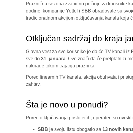
Praznična sezona zvanično počinje za korisnike ka
godine, kompanije Yettel i SBB obradovale su svoj
tradicionalnom akcijom otključavanja kanala koja ć
Otključan sadržaj do kraja j
Glavna vest za sve korisnike je da će TV kanali iz
sve do
31. januara
. Ovo znači da će pretplatnici 
naknade tokom trajanja praznika.
Pored linearnih TV kanala, akcija obuhvata i pris
zahtev.
Šta je novo u ponudi?
Pored otključavanja postojećih, operateri su uvrsti
SBB
je svoju listu obogatio sa
13 novih kan