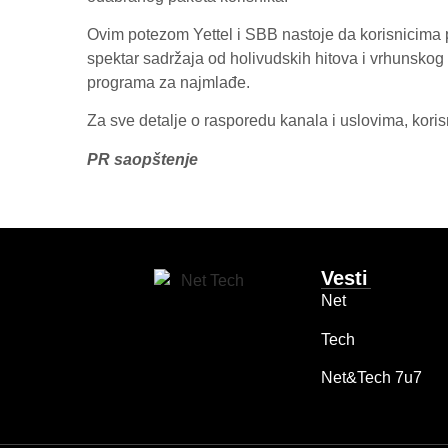
Ovim potezom Yettel i SBB nastoje da korisnicima 
spektar sadržaja od holivudskih hitova i vrhunsko
programa za najmlađe.
Za sve detalje o rasporedu kanala i uslovima, kori
PR saopštenje
Vesti
Net
Tech
Net&Tech 7u7