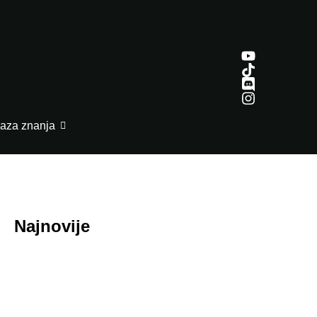
aza znanja
Najnovije
July 29, 2026
Honor ROBOT PHONE oborio rekorde: Više
od 200.000 rezervacija za samo nedelju dana
July 29, 2026