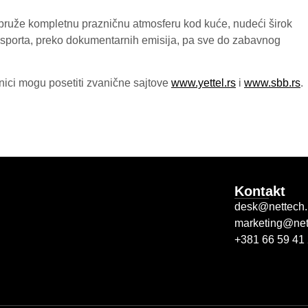
pruže kompletnu prazničnu atmosferu kod kuće, nudeći širok
g sporta, preko dokumentarnih emisija, pa sve do zabavnog
snici mogu posetiti zvanične sajtove
www.yettel.rs
i
www.sbb.rs
.
Kontakt
desk@nettech.
marketing@net
+381 66 59 41