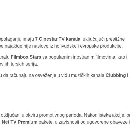
raspolaganju imaju
7 Cinestar TV kanala
, uključujući prestižne
se najaktuelnije naslove iz holivudske i evropske produkcije.
kanalu
Filmbox Stars
sa popularnim inostranim filmovima, kao i
vijih turskih serija.
gu da računaju na osveženje u vidu muzičkih kanala
Clubbing
i
otključani u okviru promotivnog perioda. Nakon isteka akcije, o
i
Net TV Premium
pakete, u zavisnosti od ugovorene obaveze i