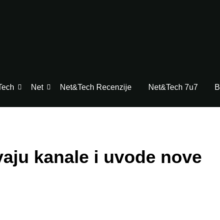
Tech
Net
Net&Tech Recenzije
Net&Tech 7u7
B
vaju kanale i uvode nove