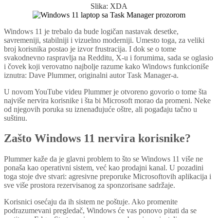
Slika: XDA
Windows 11 je trebalo da bude logičan nastavak desetke,
savremeniji, stabilniji i vizuelno moderniji. Umesto toga, za veliki
broj korisnika postao je izvor frustracija. I dok se o tome
svakodnevno raspravlja na Redditu, X-u i forumima, sada se oglasio
i čovek koji verovatno najbolje razume kako Windows funkcioniše
iznutra: Dave Plummer, originalni autor Task Manager-a.
U novom YouTube videu Plummer je otvoreno govorio o tome šta
najviše nervira korisnike i šta bi Microsoft morao da promeni. Neke
od njegovih poruka su iznenađujuće oštre, ali pogađaju tačno u
suštinu.
Zašto Windows 11 nervira korisnike?
Plummer kaže da je glavni problem to što se Windows 11 više ne
ponaša kao operativni sistem, već kao prodajni kanal. U pozadini
toga stoje dve stvari: agresivne preporuke Microsoftovih aplikacija i
sve više prostora rezervisanog za sponzorisane sadržaje.
Korisnici osećaju da ih sistem ne poštuje. Ako promenite
podrazumevani pregledač, Windows će vas ponovo pitati da se