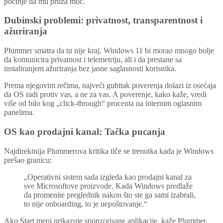
počinje da mu pruža moć.
Dubinski problemi: privatnost, transparentnost i
ažuriranja
Plummer smatra da tu nije kraj. Windows 11 bi morao mnogo bolje
da komunicira privatnost i telemetriju, ali i da prestane sa
instaliranjem ažuriranja bez jasne saglasnosti korisnika.
Prema njegovim rečima, najveći gubitak poverenja dolazi iz osećaja
da OS radi protiv vas, a ne za vas. A poverenje, kako kaže, vredi
više od bilo kog „click-through“ procenta na internim oglasnim
panelima.
OS kao prodajni kanal: Tačka pucanja
Najdirektnija Plummerova kritika tiče se trenutka kada je Windows
prešao granicu:
„Operativni sistem sada izgleda kao prodajni kanal za
sve Microsoftove proizvode. Kada Windows predlaže
da promenite preglednik nakon što ste ga sami izabrali,
to nije onboarding, to je nepoštovanje.“
Ako Start meni prikazuje sponzorisane aplikacije, kaže Plummer,