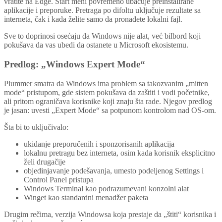
vratite na Edge. Start meni povremeno ubacuje preinstalirane
aplikacije i preporuke. Pretraga po difoltu uključuje rezultate sa
interneta, čak i kada želite samo da pronađete lokalni fajl.
Sve to doprinosi osećaju da Windows nije alat, već bilbord koji
pokušava da vas ubedi da ostanete u Microsoft ekosistemu.
Predlog: „Windows Expert Mode“
Plummer smatra da Windows ima problem sa takozvanim „mitten
mode“ pristupom, gde sistem pokušava da zaštiti i vodi početnike,
ali pritom ograničava korisnike koji znaju šta rade. Njegov predlog
je jasan: uvesti „Expert Mode“ sa potpunom kontrolom nad OS-om.
Šta bi to uključivalo:
ukidanje preporučenih i sponzorisanih aplikacija
lokalnu pretragu bez interneta, osim kada korisnik eksplicitno
želi drugačije
objedinjavanje podešavanja, umesto podeljenog Settings i
Control Panel pristupa
Windows Terminal kao podrazumevani konzolni alat
Winget kao standardni menadžer paketa
Drugim rečima, verzija Windowsa koja prestaje da „štiti“ korisnika i