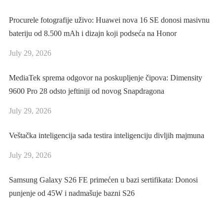
Procurele fotografije uživo: Huawei nova 16 SE donosi masivnu
bateriju od 8.500 mAh i dizajn koji podseća na Honor
July 29, 2026
MediaTek sprema odgovor na poskupljenje čipova: Dimensity
9600 Pro 28 odsto jeftiniji od novog Snapdragona
July 29, 2026
Veštačka inteligencija sada testira inteligenciju divljih majmuna
July 29, 2026
Samsung Galaxy S26 FE primećen u bazi sertifikata: Donosi
punjenje od 45W i nadmašuje bazni S26