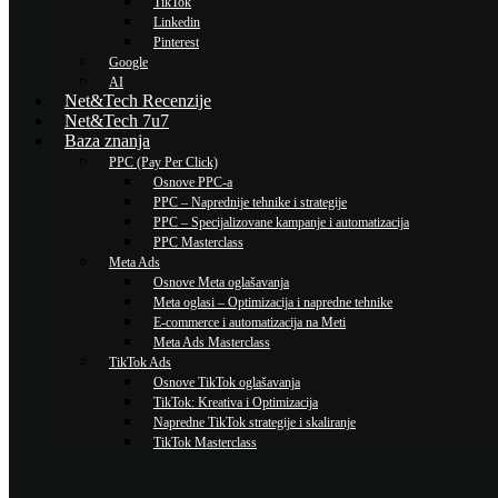
TikTok
Linkedin
Pinterest
Google
AI
Net&Tech Recenzije
Net&Tech 7u7
Baza znanja
PPC (Pay Per Click)
Osnove PPC-a
PPC – Naprednije tehnike i strategije
PPC – Specijalizovane kampanje i automatizacija
PPC Masterclass
Meta Ads
Osnove Meta oglašavanja
Meta oglasi – Optimizacija i napredne tehnike
E-commerce i automatizacija na Meti
Meta Ads Masterclass
TikTok Ads
Osnove TikTok oglašavanja
TikTok: Kreativa i Optimizacija
Napredne TikTok strategije i skaliranje
TikTok Masterclass