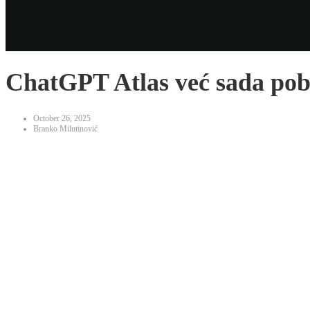
ChatGPT Atlas već sada po
October 26, 2025
Branko Milutinović