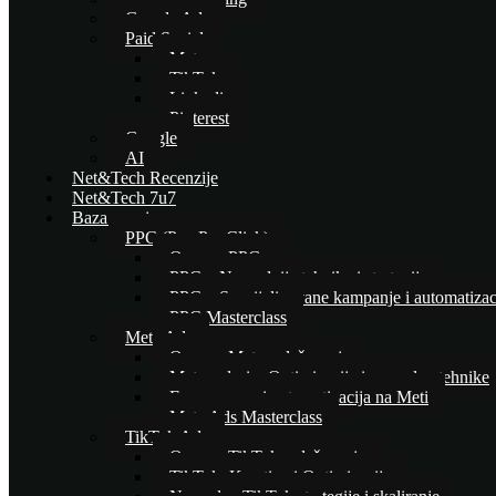
Google Ads
Paid Social
Meta
TikTok
Linkedin
Pinterest
Google
AI
Net&Tech Recenzije
Net&Tech 7u7
Baza znanja
PPC (Pay Per Click)
Osnove PPC-a
PPC – Naprednije tehnike i strategije
PPC – Specijalizovane kampanje i automatizac
PPC Masterclass
Meta Ads
Osnove Meta oglašavanja
Meta oglasi – Optimizacija i napredne tehnike
E-commerce i automatizacija na Meti
Meta Ads Masterclass
TikTok Ads
Osnove TikTok oglašavanja
TikTok: Kreativa i Optimizacija