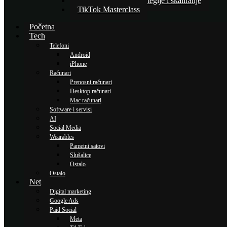
Napredne TikTok strategije i skaliranje
TikTok Masterclass
Početna
Tech
Telefoni
Android
iPhone
Računari
Prenosni računari
Desktop računari
Mac računari
Software i servisi
AI
Social Media
Wearables
Pametni satovi
Slušalice
Ostalo
Ostalo
Net
Digital marketing
Google Ads
Paid Social
Meta