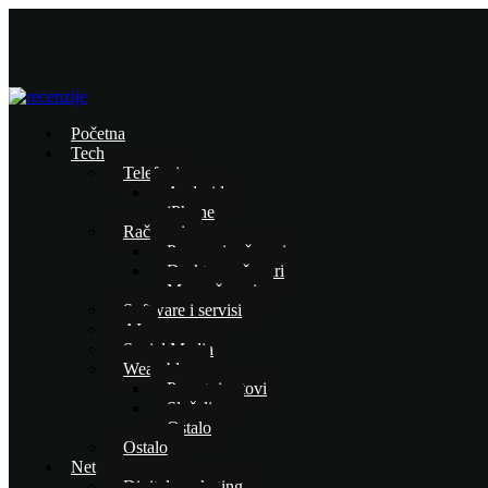
Početna
Tech
Telefoni
Android
iPhone
Računari
Prenosni računari
Desktop računari
Mac računari
Software i servisi
AI
Social Media
Wearables
Pametni satovi
Slušalice
Ostalo
Ostalo
Net
Digital marketing