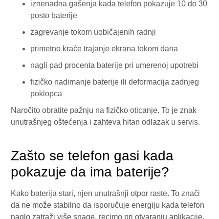
iznenadna gašenja kada telefon pokazuje 10 do 30
posto baterije
zagrevanje tokom uobičajenih radnji
primetno kraće trajanje ekrana tokom dana
nagli pad procenta baterije pri umerenoj upotrebi
fizičko nadimanje baterije ili deformacija zadnjeg
poklopca
Naročito obratite pažnju na fizičko oticanje. To je znak
unutrašnjeg oštećenja i zahteva hitan odlazak u servis.
Zašto se telefon gasi kada
pokazuje da ima baterije?
Kako baterija stari, njen unutrašnji otpor raste. To znači
da ne može stabilno da isporučuje energiju kada telefon
naglo zatraži više snage, recimo pri otvaranju aplikacije.