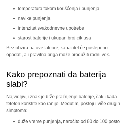
temperatura tokom korišćenja i punjenja
navike punjenja
intenzitet svakodnevne upotrebe
starost baterije i ukupan broj ciklusa
Bez obzira na ove faktore, kapacitet će postepeno
opadati, ali pravilna briga može produžiti radni vek.
Kako prepoznati da baterija
slabi?
Najvidljiviji znak je brže pražnjenje baterije, čak i kada
telefon koristite kao ranije. Međutim, postoji i više drugih
simptoma:
duže vreme punjenja, naročito od 80 do 100 posto