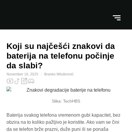
Koji su najčešći znakovi da
baterija na telefonu počinje
da slabi?
November 16, 2025
Branko Milutinović
Slika: TechHBS
Baterija svakog telefona vremenom gubi kapacitet, bez
obzira na to koliko pažljivo je koristite. Ako vam se čini
da se telefon brže prazni, duže puni ili se ponaša