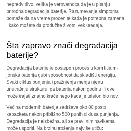
nepredvidivo, velika je verovatnoća da je u pitanju
prirodna degradacija baterije. Razumevanje simptoma
pomaže da na vreme procenite kada je potrebna zamena
i kako možete da produžite životni vek uređaja.
Šta zapravo znači degradacija
baterije?
Degradacija baterije je postepen proces u kom litijum-
jonska baterija gubi sposobnost da skladišti energiju.
Svaki ciklus punjenja i pražnjenja menja njenu
unutrašnju strukturu, pa baterija nakon godinu ili dve
može trajati znatno kraće nego kada je telefon bio nov.
Većina modernih baterija zadržava oko 80 posto
kapaciteta nakon približno 500 punih ciklusa punjenja.
Degradacija je neizbežna, ali se pravilnim navikama
može usporiti. Na brzinu trošenja najviše utiču: