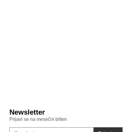
podseća na Honor
July 29, 2026
MediaTek sprema odgovor na poskupljenje čipova:
Dimensity 9600 Pro 28 odsto jeftiniji od novog
Snapdragona
July 29, 2026
Veštačka inteligencija sada testira inteligenciju divljih
majmuna
July 29, 2026
Samsung Galaxy S26 FE primećen u bazi sertifikata:
Donosi punjenje od 45W i nadmašuje bazni S26
Newsletter
Prijavi se na mesečni bilten