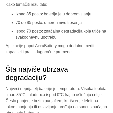
Kako tumačiti rezultate:
iznad 85 posto: baterija je u dobrom stanju
70 do 85 posto: umeren nivo trošenja
ispod 70 posto: značajna degradacija koja utiče na
svakodnevnu upotrebu
Aplikacije poput AccuBattery mogu dodatno meriti
kapacitet i pratiti dugoročne promene.
Šta najviše ubrzava
degradaciju?
Najveći neprijatelj baterije je temperatura. Visoka toplota
iznad 35°C i hladnoća ispod 0°C trajno oštećuju ćelije.
Često punjenje brzim punjačem, korišćenje telefona
tokom punjenja ili ostavljanje uređaja na suncu značajno
ubrzavaju habanje.