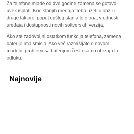
Za telefone mlađe od dve godine zamena se gotovo
uvek isplati. Kod starijih uređaja treba uzeti u obzir i
druge faktore, poput opšteg stanja telefona, vrednosti
uređaja i dostupnosti novih softverskih verzija.
Ako ste zadovoljni ostatkom funkcija telefona, zamena
baterije ima smisla. Ako već razmišljate o novom
modelu, problemi sa baterijom često samo ubrzaju tu
odluku.
Najnovije
July 29, 2026
Honor ROBOT PHONE oborio rekorde: Više od
200.000 rezervacija za samo nedelju dana
July 29, 2026
Procurele fotografije uživo: Huawei nova 16 SE
donosi masivnu bateriju od 8.500 mAh i dizajn koji