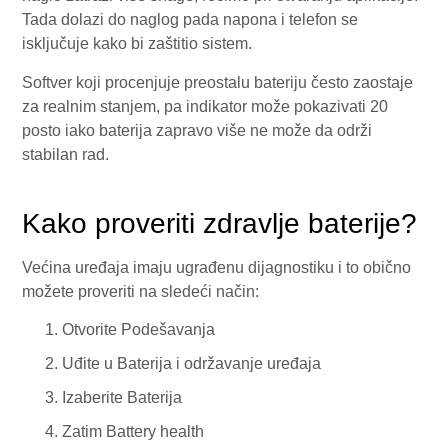
Tada dolazi do naglog pada napona i telefon se
isključuje kako bi zaštitio sistem.
Softver koji procenjuje preostalu bateriju često zaostaje
za realnim stanjem, pa indikator može pokazivati 20
posto iako baterija zapravo više ne može da održi
stabilan rad.
Kako proveriti zdravlje baterije?
Većina uređaja imaju ugrađenu dijagnostiku i to obično
možete proveriti na sledeći način:
Otvorite Podešavanja
Uđite u Baterija i održavanje uređaja
Izaberite Baterija
Zatim Battery health