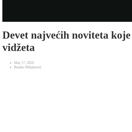
Devet najvećih noviteta koj
vidžeta
May 17, 2026
Branko Milutinović