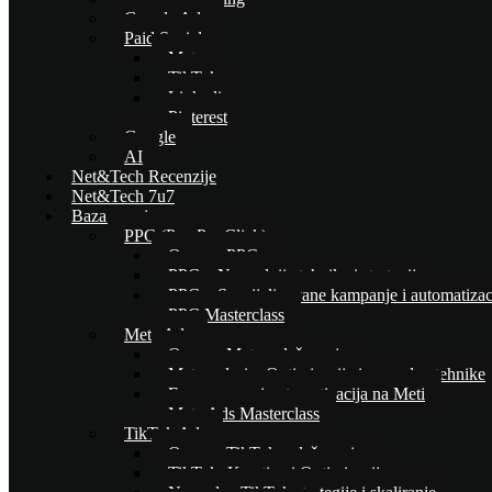
Google Ads
Paid Social
Meta
TikTok
Linkedin
Pinterest
Google
AI
Net&Tech Recenzije
Net&Tech 7u7
Baza znanja
PPC (Pay Per Click)
Osnove PPC-a
PPC – Naprednije tehnike i strategije
PPC – Specijalizovane kampanje i automatizac
PPC Masterclass
Meta Ads
Osnove Meta oglašavanja
Meta oglasi – Optimizacija i napredne tehnike
E-commerce i automatizacija na Meti
Meta Ads Masterclass
TikTok Ads
Osnove TikTok oglašavanja
TikTok: Kreativa i Optimizacija