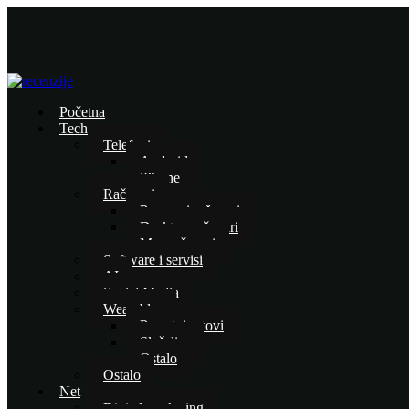
Početna
Tech
Telefoni
Android
iPhone
Računari
Prenosni računari
Desktop računari
Mac računari
Software i servisi
AI
Social Media
Wearables
Pametni satovi
Slušalice
Ostalo
Ostalo
Net
Digital marketing