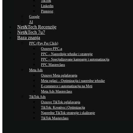
TikTok
Linkedin
Pinterest
Google
AI
Net&Tech Recenzije
Net&Tech 7u7
Baza znanja
PPC (Pay Per Click)
Osnove PPC-a
PPC – Naprednije tehnike i strategije
PPC – Specijalizovane kampanje i automatizacija
PPC Masterclass
Meta Ads
Osnove Meta oglašavanja
Meta oglasi – Optimizacija i napredne tehnike
E-commerce i automatizacija na Meti
Meta Ads Masterclass
TikTok Ads
Osnove TikTok oglašavanja
TikTok: Kreativa i Optimizacija
Napredne TikTok strategije i skaliranje
TikTok Masterclass