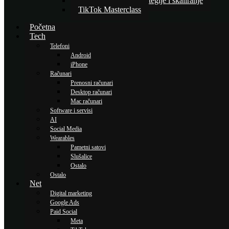
Napredne TikTok strategije i skaliranje
TikTok Masterclass
Početna
Tech
Telefoni
Android
iPhone
Računari
Prenosni računari
Desktop računari
Mac računari
Software i servisi
AI
Social Media
Wearables
Pametni satovi
Slušalice
Ostalo
Ostalo
Net
Digital marketing
Google Ads
Paid Social
Meta