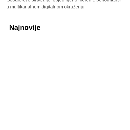
u multikanalnom digitalnom okruženju.
Najnovije
July 29, 2026
Honor ROBOT PHONE oborio rekorde: Više od
200.000 rezervacija za samo nedelju dana
July 29, 2026
Procurele fotografije uživo: Huawei nova 16 SE
donosi masivnu bateriju od 8.500 mAh i dizajn koji
podseća na Honor
July 29, 2026
MediaTek sprema odgovor na poskupljenje čipova:
Dimensity 9600 Pro 28 odsto jeftiniji od novog
Snapdragona
July 29, 2026