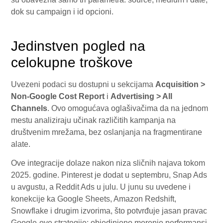
dok su campaign i id opcioni.
Jedinstven pogled na
celokupne troškove
Uvezeni podaci su dostupni u sekcijama
Acquisition >
Non-Google Cost Report
i
Advertising > All
Channels
. Ovo omogućava oglašivačima da na jednom
mestu analiziraju učinak različitih kampanja na
društvenim mrežama, bez oslanjanja na fragmentirane
alate.
Ove integracije dolaze nakon niza sličnih najava tokom
2025. godine. Pinterest je dodat u septembru, Snap Ads
u avgustu, a Reddit Ads u julu. U junu su uvedene i
konekcije ka Google Sheets, Amazon Redshift,
Snowflake i drugim izvorima, što potvrđuje jasan pravac
Google-ove strategije: objedinjeno merenje performansi