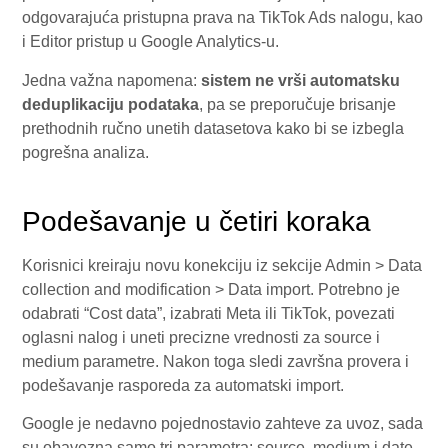
odgovarajuća pristupna prava na TikTok Ads nalogu, kao
i Editor pristup u Google Analytics-u.
Jedna važna napomena:
sistem ne vrši automatsku
deduplikaciju podataka
, pa se preporučuje brisanje
prethodnih ručno unetih datasetova kako bi se izbegla
pogrešna analiza.
Podešavanje u četiri koraka
Korisnici kreiraju novu konekciju iz sekcije Admin > Data
collection and modification > Data import. Potrebno je
odabrati “Cost data”, izabrati Meta ili TikTok, povezati
oglasni nalog i uneti precizne vrednosti za source i
medium parametre. Nakon toga sledi završna provera i
podešavanje rasporeda za automatski import.
Google je nedavno pojednostavio zahteve za uvoz, sada
su obavezna samo tri parametra: source, medium i date,