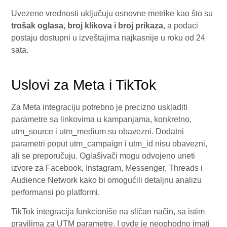
Uvezene vrednosti uključuju osnovne metrike kao što su
trošak oglasa, broj klikova i broj prikaza
, a podaci
postaju dostupni u izveštajima najkasnije u roku od 24
sata.
Uslovi za Meta i TikTok
Za Meta integraciju potrebno je precizno uskladiti
parametre sa linkovima u kampanjama, konkretno,
utm_source i utm_medium su obavezni. Dodatni
parametri poput utm_campaign i utm_id nisu obavezni,
ali se preporučuju. Oglašivači mogu odvojeno uneti
izvore za Facebook, Instagram, Messenger, Threads i
Audience Network kako bi omogućili detaljnu analizu
performansi po platformi.
TikTok integracija funkcioniše na sličan način, sa istim
pravilima za UTM parametre. I ovde je neophodno imati