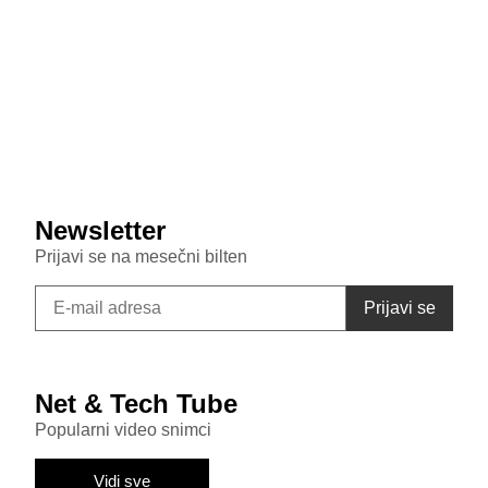
Veštačka inteligencija sada testira inteligenciju divljih
majmuna
July 29, 2026
Samsung Galaxy S26 FE primećen u bazi sertifikata:
Donosi punjenje od 45W i nadmašuje bazni S26
Newsletter
Prijavi se na mesečni bilten
Net & Tech Tube
Popularni video snimci
Vidi sve