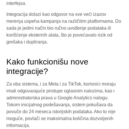
interfejsa.
Integracija dolazi kao odgovor na sve veći izazov
merenja uspeha kampanja na različitim platformama. Do
sada je jedini način bio ručno uvođenje podataka ili
korišćenje eksternih alata, što je povećavalo rizik od
grešaka i dupliranja.
Kako funkcionišu nove
integracije?
Za oba sistema, i za Meta i za TikTok, korisnici moraju
imati odgovarajuće pristupe oglasnim nalozima, kao i
administratorska prava u Google Analytics nalogu.
Tokom inicijalnog podešavanja, sistem pokušava da
povuče do 24 meseca istorijskih podataka. Ako to nije
moguće, povlači se maksimalna količina dozvoljenih
informacija.