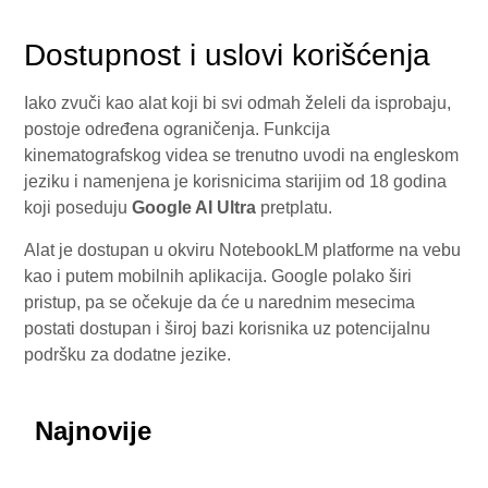
Dostupnost i uslovi korišćenja
Iako zvuči kao alat koji bi svi odmah želeli da isprobaju,
postoje određena ograničenja. Funkcija
kinematografskog videa se trenutno uvodi na engleskom
jeziku i namenjena je korisnicima starijim od 18 godina
koji poseduju
Google AI Ultra
pretplatu.
Alat je dostupan u okviru NotebookLM platforme na vebu
kao i putem mobilnih aplikacija. Google polako širi
pristup, pa se očekuje da će u narednim mesecima
postati dostupan i široj bazi korisnika uz potencijalnu
podršku za dodatne jezike.
Najnovije
July 29, 2026
Honor ROBOT PHONE oborio rekorde: Više od