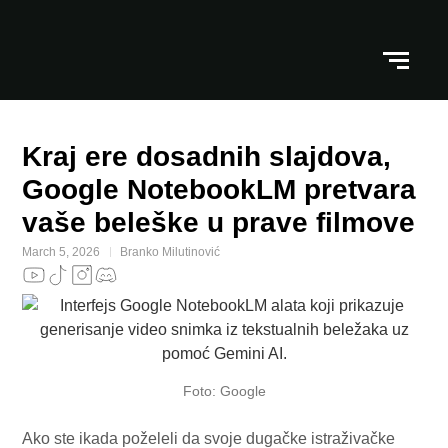
Kraj ere dosadnih slajdova,
Google NotebookLM pretvara
vaše beleške u prave filmove
March 5, 2026
Branko Milutinović
Foto: Google
Ako ste ikada poželeli da svoje dugačke istraživačke