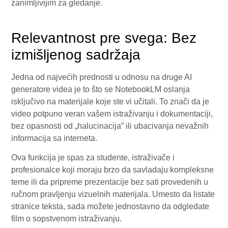
zanimljivijim za gledanje.
Relevantnost pre svega: Bez
izmišljenog sadržaja
Jedna od najvećih prednosti u odnosu na druge AI
generatore videa je to što se NotebookLM oslanja
isključivo na materijale koje ste vi učitali. To znači da je
video potpuno veran vašem istraživanju i dokumentaciji,
bez opasnosti od „halucinacija” ili ubacivanja nevažnih
informacija sa interneta.
Ova funkcija je spas za studente, istraživače i
profesionalce koji moraju brzo da savladaju kompleksne
teme ili da pripreme prezentacije bez sati provedenih u
ručnom pravljenju vizuelnih materijala. Umesto da listate
stranice teksta, sada možete jednostavno da odgledate
film o sopstvenom istraživanju.