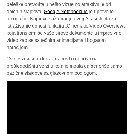
beleške pretvorite u nešto vizuelno atraktivnije od
običnih slajdova,
Google NotebookLM
je upravo to
omogućio. Najnovije ažuriranje ovog AI asistenta za
istraživanje donosi funkciju „Cinematic Video Overviews”
koja transformiše vaše sirove dokumente u impresivne
video zapise sa tečnim animacijama i bogatom
naracijom.
Ovo je značajan korak napred u odnosu na
prošlogodišnju verziju koja je mogla da generiše samo
bazične slajdove sa glasovnom podlogom.