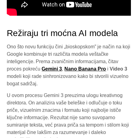
Režiraju tri moćna AI modela
Ono što novu funkciju čini „bioskopskom” je način na koji
Google kombinuje tri različita modela veštačke
inteligencije. Prema zvaničnim informacijama, čitav
proces pokreću
Gemini 3
,
Nano Banana Pro
i
Video 3
modeli koji rade sinhronizovano kako bi stvorili vizuelno
bogat sadržaj.
U ovom procesu Gemini 3 preuzima ulogu kreativnog
direktora. On analizira vaše beleške i odlučuje o toku
priče, vizuelnim znacima i formatu koji najbolje ističe
ključne informacije. Rezultat nije samo suvoparno
sumiranje teksta, već prava priča sa tempom i stilom koji
materijal čine lakšim za razumevanje i daleko