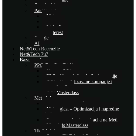
Google Ads
Paid Social
Meta
TikTok
Linkedin
Pinterest
Google
AI
Net&Tech Recenzije
Net&Tech 7u7
Baza znanja
PPC (Pay Per Click)
Osnove PPC-a
PPC – Naprednije tehnike i strategije
PPC – Specijalizovane kampanje i
automatizacija
PPC Masterclass
Meta Ads
Osnove Meta oglašavanja
Meta oglasi – Optimizacija i napredne
tehnike
E-commerce i automatizacija na Meti
Meta Ads Masterclass
TikTok Ads