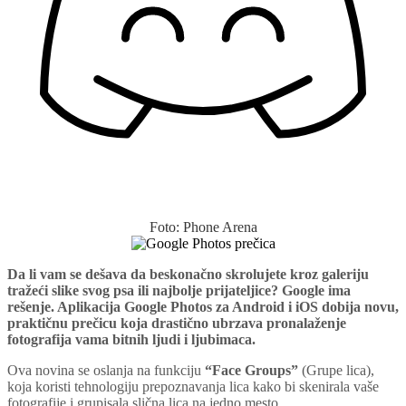
Foto: Phone Arena
Da li vam se dešava da beskonačno skrolujete kroz galeriju
tražeći slike svog psa ili najbolje prijateljice? Google ima
rešenje. Aplikacija Google Photos za Android i iOS dobija novu,
praktičnu prečicu koja drastično ubrzava pronalaženje
fotografija vama bitnih ljudi i ljubimaca.
Ova novina se oslanja na funkciju
“Face Groups”
(Grupe lica),
koja koristi tehnologiju prepoznavanja lica kako bi skenirala vaše
fotografije i grupisala slična lica na jedno mesto.