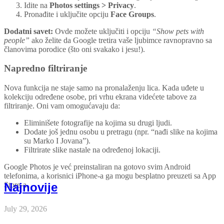
Idite na
Photos settings > Privacy
.
Pronađite i uključite opciju
Face Groups
.
Dodatni savet:
Ovde možete uključiti i opciju
“Show pets with
people”
ako želite da Google tretira vaše ljubimce ravnopravno sa
članovima porodice (što oni svakako i jesu!).
Napredno filtriranje
Nova funkcija ne staje samo na pronalaženju lica. Kada uđete u
kolekciju određene osobe, pri vrhu ekrana videćete tabove za
filtriranje. Oni vam omogućavaju da:
Eliminišete fotografije na kojima su drugi ljudi.
Dodate još jednu osobu u pretragu (npr. “nađi slike na kojima
su Marko I Jovana”).
Filtrirate slike nastale na određenoj lokaciji.
Google Photos je već preinstaliran na gotovo svim Android
telefonima, a korisnici iPhone-a ga mogu besplatno preuzeti sa App
Najnovije
Store-a.
July 29, 2026