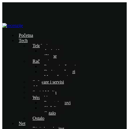
Početna
Tech
Telefoni
Android
iPhone
Računari
Prenosni računari
Desktop računari
Mac računari
Software i servisi
AI
Social Media
Wearables
Pametni satovi
Slušalice
Ostalo
Ostalo
Net
Digital marketing