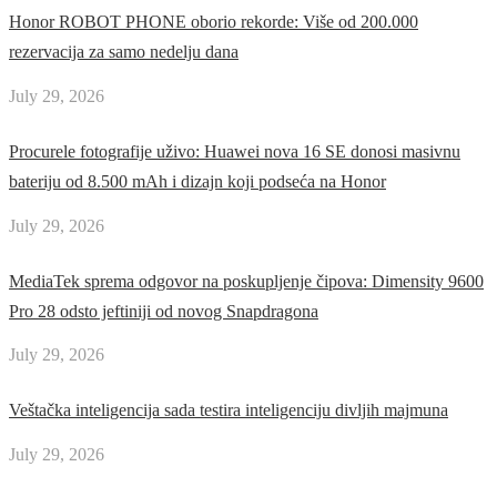
Honor ROBOT PHONE oborio rekorde: Više od 200.000
rezervacija za samo nedelju dana
July 29, 2026
Procurele fotografije uživo: Huawei nova 16 SE donosi masivnu
bateriju od 8.500 mAh i dizajn koji podseća na Honor
July 29, 2026
MediaTek sprema odgovor na poskupljenje čipova: Dimensity 9600
Pro 28 odsto jeftiniji od novog Snapdragona
July 29, 2026
Veštačka inteligencija sada testira inteligenciju divljih majmuna
July 29, 2026