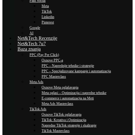
Paid Social
Meta
TikTok
Linkedin
Pinterest
Google
AI
Net&Tech Recenzije
Net&Tech 7u7
Baza znanja
PPC (Pay Per Click)
Osnove PPC-a
PPC – Naprednije tehnike i strategije
PPC – Specijalizovane kampanje i automatizacija
PPC Masterclass
Meta Ads
Osnove Meta oglašavanja
Meta oglasi – Optimizacija i napredne tehnike
E-commerce i automatizacija na Meti
Meta Ads Masterclass
TikTok Ads
Osnove TikTok oglašavanja
TikTok: Kreativa i Optimizacija
Napredne TikTok strategije i skaliranje
TikTok Masterclass