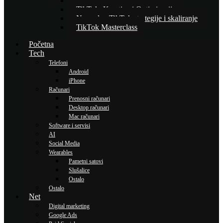
Osnove TikTok oglašavanja
TikTok: Kreativa i Optimizacija
Napredne TikTok strategije i skaliranje
TikTok Masterclass
Početna
Tech
Telefoni
Android
iPhone
Računari
Prenosni računari
Desktop računari
Mac računari
Software i servisi
AI
Social Media
Wearables
Pametni satovi
Slušalice
Ostalo
Ostalo
Net
Digital marketing
Google Ads