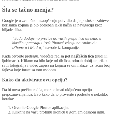
Šta se tačno menja?
Google je u zvaničnom saopštenju potvrdio da je poslušao zahteve
korisnika kojima je bio potreban lakši način za navigaciju kroz
hiljade slika.
“Sada dodajemo prečice do vaših grupa lica direktno u
klasičnu pretragu i ‘Ask Photos’ sekciju na Androidu,
iPhone-u i iPad-u,”
navode iz kompanije.
Kada otvorite pretragu, videćete red sa
pet najčešćih lica
(ljudi ili
ljubimaca). Klikom na bilo koje od tih lica, odmah dobijate prikaz
svih fotografija i video zapisa na kojima se oni nalaze, uz tačan broj
fajlova koje imate sa tom osobom.
Kako da aktivirate ovu opciju?
Da bi nova prečica radila, morate imati uključenu opciju
prepoznavanja lica. Evo kako da to proverite i podesite u nekoliko
koraka:
Otvorite
Google Photos
aplikaciju.
Kliknite na vašu profilnu ikonicu u gornjem desnom uglu.