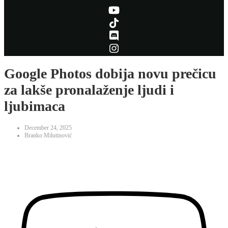
Google Photos dobija novu prečicu
za lakše pronalaženje ljudi i
ljubimaca
December 24, 2025
Branko Milutinović