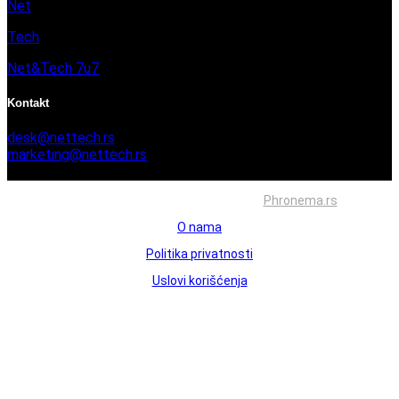
Net
Tech
Net&Tech 7u7
Kontakt
desk@nettech.rs
marketing@nettech.rs
+381 66 59 41 254
Sva prava zadržana © 2026. Izrada
Phronema.rs
O nama
Politika privatnosti
Uslovi korišćenja