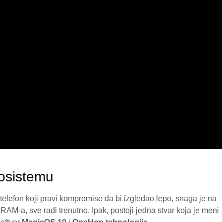
kosistemu
e telefon koji pravi kompromise da bi izgledao lepo, snaga je na
RAM-a, sve radi trenutno. Ipak, postoji jedna stvar koja je meni