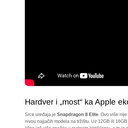
Hardver i „most“ ka Apple e
Srce uređaja je
Snapdragon 8 Elite
. Ovo više nij
nivou najjačih modela na tržištu. Uz 12GB ili 16GB 