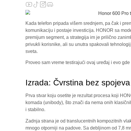
Kada telefon pripada višem srednjem, pa čak i pr
komunikaciju i postaje investicija. HONOR sa mo
premijum segment, a strategija im je prilično zaniml
privukli korisnike, ali su unutra spakovali tehnol
sveta.
Proveo sam vreme testirajući ovaj uređaj i evo gde 
Izrada: Čvrstina bez spojeva
Prva stvar koju osetite je rezultat procesa koji HO
komada (unibody), što znači da nema onih klasičnih
i stabilno.
Zadnja strana je od translucentnih kompozitnih vlak
mnogo otporniji na padove. Sa debljinom od 7,8 mm