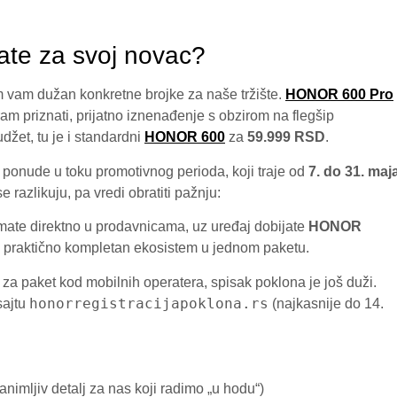
ate za svoj novac?
am vam dužan konkretne brojke za naše tržište.
HONOR 600 Pro
oram priznati, prijatno iznenađenje s obzirom na flegšip
džet, tu je i standardni
HONOR 600
za
59.999 RSD
.
 ponude u toku promotivnog perioda, koji traje od
7. do 31. maj
 razlikuju, pa vredi obratiti pažnju:
mate direktno u prodavnicama, uz uređaj dobijate
HONOR
e praktično kompletan ekosistem u jednom paketu.
 za paket kod mobilnih operatera, spisak poklona je još duži.
honorregistracijapoklona.rs
sajtu
(najkasnije do 14.
animljiv detalj za nas koji radimo „u hodu“)