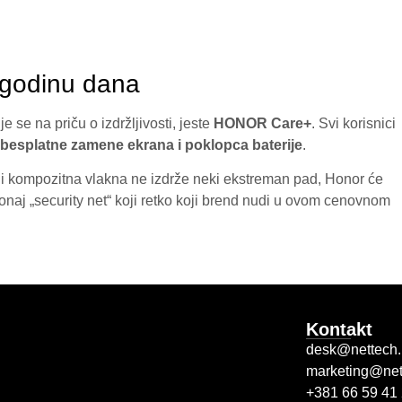
godinu dana
 se na priču o izdržljivosti, jeste
HONOR Care+
. Svi korisnici
besplatne zamene ekrana i poklopca baterije
.
ili kompozitna vlakna ne izdrže neki ekstreman pad, Honor će
 onaj „security net“ koji retko koji brend nudi u ovom cenovnom
Kontakt
desk@nettech.
marketing@net
+381 66 59 41