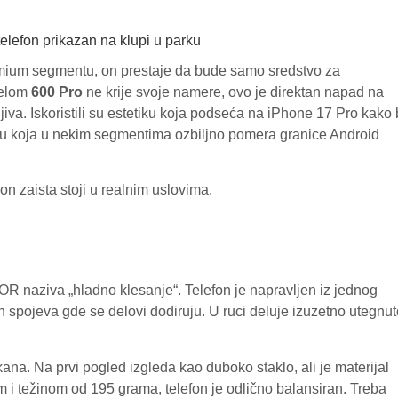
emium segmentu, on prestaje da bude samo sredstvo za
delom
600 Pro
ne krije svoje namere, ovo je direktan napad na
jiva. Iskoristili su estetiku koja podseća na iPhone 17 Pro kako 
ogiju koja u nekim segmentima ozbiljno pomera granice Android
on zaista stoji u realnim uslovima.
NOR naziva „hladno klesanje“. Telefon je napravljen iz jednog
 spojeva gde se delovi dodiruju. U ruci deluje izuzetno utegnut
ana. Na prvi pogled izgleda kao duboko staklo, ali je materijal
 i težinom od 195 grama, telefon je odlično balansiran. Treba