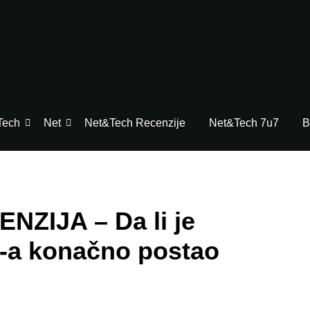
Tech
Net
Net&Tech Recenzije
Net&Tech 7u7
B
ZIJA – Da li je
e-a konačno postao