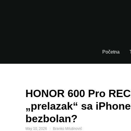
Početna
HONOR 600 Pro RECEN
„prelazak“ sa iPhon
bezbolan?
May 10, 2026
Branko Milutinović