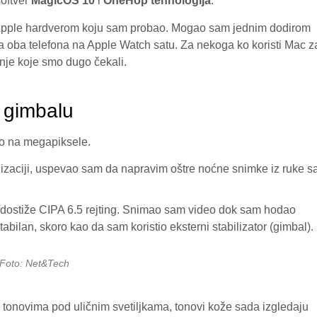
softver
MagicOS 10
i
OneHop tehnologija
.
a Apple hardverom koju sam probao. Mogao sam jednim dodirom
a oba telefona na Apple Watch satu. Za nekoga ko koristi Mac z
enje koje smo dugo čekali.
a gimbalu
mo na megapiksele.
lizaciji, uspevao sam da napravim oštre noćne snimke iz ruke s
 dostiže CIPA 6.5 rejting. Snimao sam video dok sam hodao
bilan, skoro kao da sam koristio eksterni stabilizator (gimbal).
Foto: Net&Tech
m tonovima pod uličnim svetiljkama, tonovi kože sada izgledaju