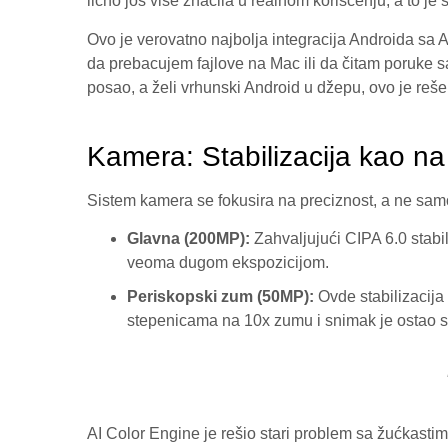
lično još više značila u realnom korišćenju, a to je 
Ovo je verovatno najbolja integracija Androida s
da prebacujem fajlove na Mac ili da čitam poruke s
posao, a želi vrhunski Android u džepu, ovo je reš
Kamera: Stabilizacija kao n
Sistem kamera se fokusira na preciznost, a ne sa
Glavna (200MP):
Zahvaljujući CIPA 6.0 stabi
veoma dugom ekspozicijom.
Periskopski zum (50MP):
Ovde stabilizacija
stepenicama na 10x zumu i snimak je ostao sta
AI Color Engine je rešio stari problem sa žućkasti