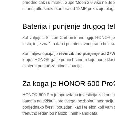
prirodno čak i u mraku. SuperMoon 2.0 više ne „lep
strane, ultraširoka kamera od 12MP pokazuje blaga 
Baterija i punjenje drugog te
Zahvaljujući Silicon-Carbon tehnologiji, HONOR j
testu, to je značilo dan i po intenzivnog rada bez r
Zanimljiva opcija je
reverzibilno punjenje od 27
kraju i HONOR ga je punio brzinom koju nude klasični
eksterni punjač za hitne situacije.
Za koga je HONOR 600 Pro
HONOR 600 Pro je opravdana investicija za korisnik
baterija na tržištu i, pre svega, bezbolnu integraci
podjednako čvrst i pouzdan, kao i telefon koji vam
trenutno jedan od najozbiljnijih kandidata.