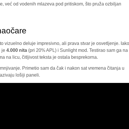
še, već od vodenih mlazeva pod pritiskom, što pruža ozbiljan
 naočare
 vizuelno deluje impresivno, ali prava stvar je osvetljenje. Iak
o je
4.000 nita
(pri 20% APL) i Sunlight mod. Testirao sam ga na
a licu, čitljivost teksta je ostala besprekorna.
mnjivanje. Primetio sam da čak i nakon sat vremena čitanja u
ivaju lošiji paneli.