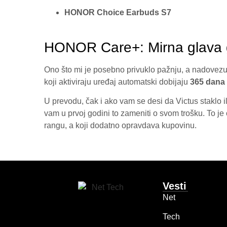
HONOR Choice Earbuds S7
HONOR Care+: Mirna glava 
Ono što mi je posebno privuklo pažnju, a nadovezuje
koji aktiviraju uređaj automatski dobijaju
365 dana 
U prevodu, čak i ako vam se desi da Victus staklo 
vam u prvoj godini to zameniti o svom trošku. To je
rangu, a koji dodatno opravdava kupovinu.
Vesti
Net
Tech