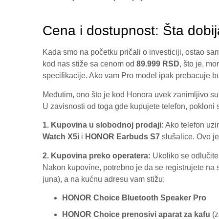
Cena i dostupnost: Šta dobij
Kada smo na početku pričali o investiciji, ostao s
kod nas stiže sa cenom od
89.999 RSD
, što je, m
specifikacije. Ako vam Pro model ipak prebacuje bu
Međutim, ono što je kod Honora uvek zanimljivo su
U zavisnosti od toga gde kupujete telefon, pokloni se
1. Kupovina u slobodnoj prodaji:
Ako telefon uzi
Watch X5i
i
HONOR Earbuds S7
slušalice. Ovo j
2. Kupovina preko operatera:
Ukoliko se odlučite
Nakon kupovine, potrebno je da se registrujete na 
juna), a na kućnu adresu vam stižu:
HONOR Choice Bluetooth Speaker Pro
HONOR Choice prenosivi aparat za kafu
(z