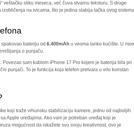
i“ veštačku sliku meseca, već čuva stvarnu teksturu. S druge
izobličenja na ivicama, što je jedina slabija tačka ovog sistema
lefona
e spakovao bateriju od
6.400mAh
u veoma tanko kućište. U mo
azmišljanja o punjaču.
W
. Povezao sam kablom iPhone 17 Pro kojem je baterija bila pri
 punjači. To je funkcija koja telefon pretvara u vrlo koristan
?
e koji traže vrhunsku stabilizaciju kamere, jednu od najboljih
ju sa Apple uređajima. Ako vam je potreban uređaj koji je
 pruza mogućnost da iskažete svu svoju kreativnost, ovo je