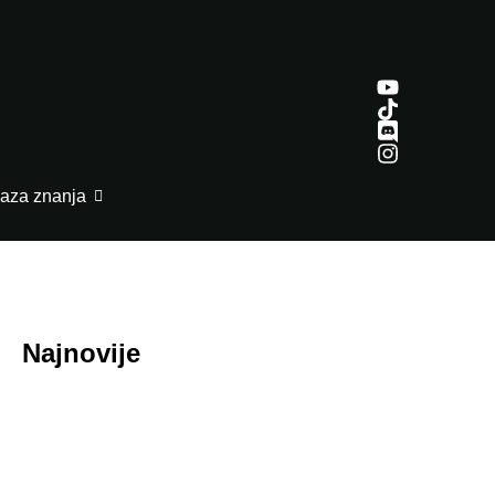
aza znanja
Najnovije
July 29, 2026
Honor ROBOT PHONE oborio rekorde: Više
od 200.000 rezervacija za samo nedelju dana
July 29, 2026