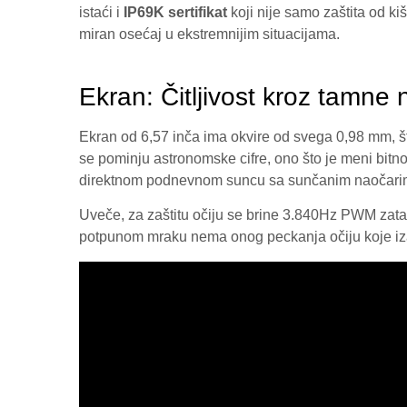
istaći i
IP69K sertifikat
koji nije samo zaštita od ki
miran osećaj u ekstremnijim situacijama.
Ekran: Čitljivost kroz tamne
Ekran od 6,57 inča ima okvire od svega 0,98 mm, što
se pominju astronomske cifre, ono što je meni bitn
direktnom podnevnom suncu sa sunčanim naočarima n
Uveče, za zaštitu očiju se brine 3.840Hz PWM zata
potpunom mraku nema onog peckanja očiju koje izaz