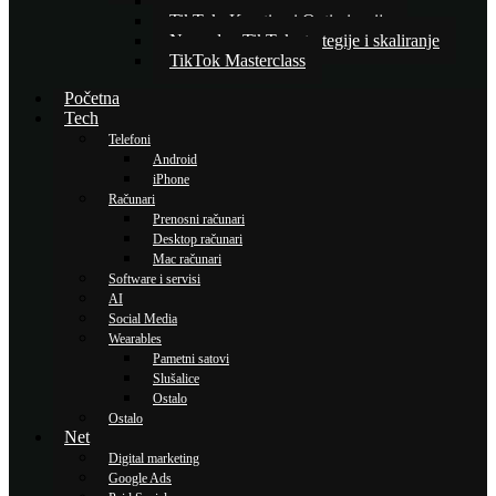
Osnove TikTok oglašavanja
TikTok: Kreativa i Optimizacija
Napredne TikTok strategije i skaliranje
TikTok Masterclass
Početna
Tech
Telefoni
Android
iPhone
Računari
Prenosni računari
Desktop računari
Mac računari
Software i servisi
AI
Social Media
Wearables
Pametni satovi
Slušalice
Ostalo
Ostalo
Net
Digital marketing
Google Ads