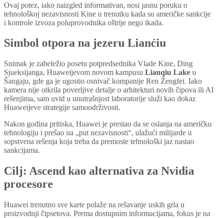
Ovaj potez, iako naizgled informativan, nosi jasnu poruku o
tehnološkoj nezavisnosti Kine u trenutku kada su američke sankcije
i kontrole izvoza poluprovodnika oštrije nego ikada.
Simbol otpora na jezeru Lianćiu
Snimak je zabeležio posetu potpredsednika Vlade Kine, Ding
Sjueksijanga, Huaweijevom novom kampusu
Lianqiu Lake
u
Šangaju, gde ga je ugostio osnivač kompanije Ren Žengfei. Iako
kamera nije otkrila poverljive detalje o arhitekturi novih čipova ili AI
rešenjima, sam uvid u unutrašnjost laboratorije služi kao dokaz
Huaweijeve strategije samoodrživosti.
Nakon godina pritiska, Huawei je prestao da se oslanja na američku
tehnologiju i prešao na „put nezavisnosti“, ulažući milijarde u
sopstvena rešenja koja treba da premoste tehnološki jaz nastao
sankcijama.
Cilj: Ascend kao alternativa za Nvidia
procesore
Huawei trenutno sve karte polaže na rešavanje uskih grla u
proizvodnji čipsetova. Prema dostupnim informacijama, fokus je na