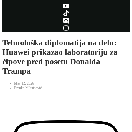
Tehnološka diplomatija na delu:
Huawei prikazao laboratoriju za
čipove pred posetu Donalda
Trampa
May 12, 2026
Branko Milutinović