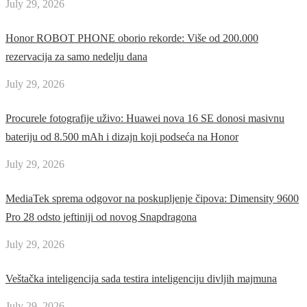
July 29, 2026
Honor ROBOT PHONE oborio rekorde: Više od 200.000
rezervacija za samo nedelju dana
July 29, 2026
Procurele fotografije uživo: Huawei nova 16 SE donosi masivnu
bateriju od 8.500 mAh i dizajn koji podseća na Honor
July 29, 2026
MediaTek sprema odgovor na poskupljenje čipova: Dimensity 9600
Pro 28 odsto jeftiniji od novog Snapdragona
July 29, 2026
Veštačka inteligencija sada testira inteligenciju divljih majmuna
July 29, 2026