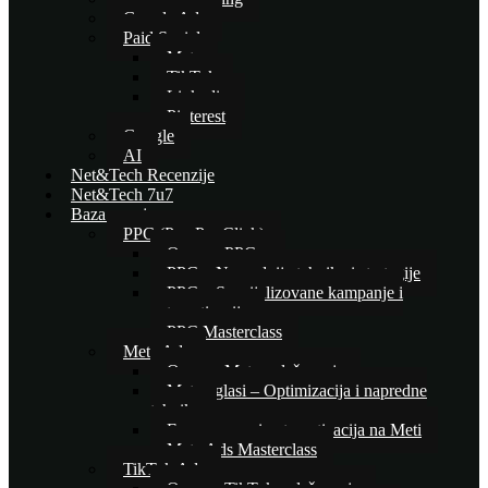
Google Ads
Paid Social
Meta
TikTok
Linkedin
Pinterest
Google
AI
Net&Tech Recenzije
Net&Tech 7u7
Baza znanja
PPC (Pay Per Click)
Osnove PPC-a
PPC – Naprednije tehnike i strategije
PPC – Specijalizovane kampanje i
automatizacija
PPC Masterclass
Meta Ads
Osnove Meta oglašavanja
Meta oglasi – Optimizacija i napredne
tehnike
E-commerce i automatizacija na Meti
Meta Ads Masterclass
TikTok Ads