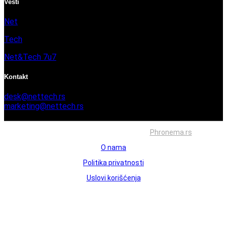
Vesti
Net
Tech
Net&Tech 7u7
Kontakt
desk@nettech.rs
marketing@nettech.rs
+381 66 59 41 254
Sva prava zadržana © 2026. Izrada
Phronema.rs
O nama
Politika privatnosti
Uslovi korišćenja