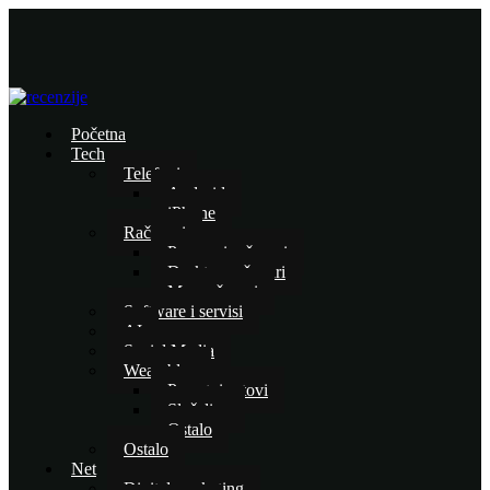
Početna
Tech
Telefoni
Android
iPhone
Računari
Prenosni računari
Desktop računari
Mac računari
Software i servisi
AI
Social Media
Wearables
Pametni satovi
Slušalice
Ostalo
Ostalo
Net
Digital marketing