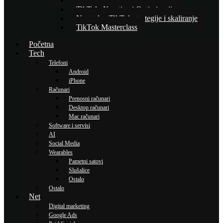
Osnove TikTok oglašavanja
TikTok: Kreativa i Optimizacija
Napredne TikTok strategije i skaliranje
TikTok Masterclass
Početna
Tech
Telefoni
Android
iPhone
Računari
Prenosni računari
Desktop računari
Mac računari
Software i servisi
AI
Social Media
Wearables
Pametni satovi
Slušalice
Ostalo
Ostalo
Net
Digital marketing
Google Ads