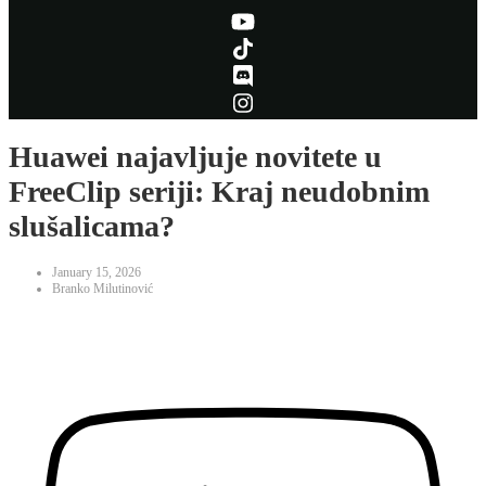
Huawei najavljuje novitete u
FreeClip seriji: Kraj neudobnim
slušalicama?
January 15, 2026
Branko Milutinović