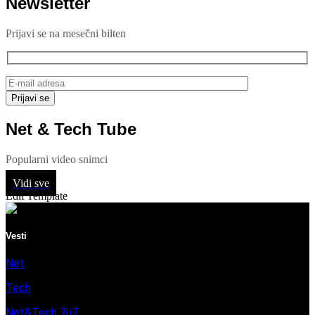
Newsletter
Prijavi se na mesečni bilten
Net & Tech Tube
Popularni video snimci
Vidi sve
Edit Template
Vesti
Net
Tech
Net&Tech 7u7