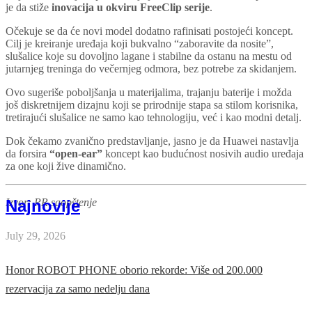
je da stiže
inovacija u okviru FreeClip serije
.
Očekuje se da će novi model dodatno rafinisati postojeći koncept.
Cilj je kreiranje uređaja koji bukvalno “zaboravite da nosite”,
slušalice koje su dovoljno lagane i stabilne da ostanu na mestu od
jutarnjeg treninga do večernjeg odmora, bez potrebe za skidanjem.
Ovo sugeriše poboljšanja u materijalima, trajanju baterije i možda
još diskretnijem dizajnu koji se prirodnije stapa sa stilom korisnika,
tretirajući slušalice ne samo kao tehnologiju, već i kao modni detalj.
Dok čekamo zvanično predstavljanje, jasno je da Huawei nastavlja
da forsira
“open-ear”
koncept kao budućnost nosivih audio uređaja
za one koji žive dinamično.
Najnovije
Izvor: PR saopštenje
July 29, 2026
Honor ROBOT PHONE oborio rekorde: Više od 200.000
rezervacija za samo nedelju dana