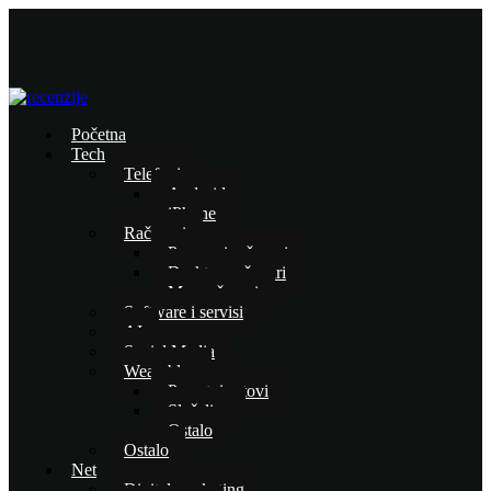
Početna
Tech
Telefoni
Android
iPhone
Računari
Prenosni računari
Desktop računari
Mac računari
Software i servisi
AI
Social Media
Wearables
Pametni satovi
Slušalice
Ostalo
Ostalo
Net
Digital marketing