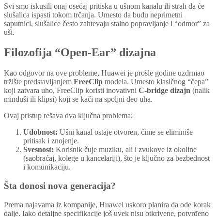
Svi smo iskusili onaj osećaj pritiska u ušnom kanalu ili strah da će
slušalica ispasti tokom trčanja. Umesto da budu neprimetni
saputnici, slušalice često zahtevaju stalno popravljanje i “odmor” za
uši.
Filozofija “Open-Ear” dizajna
Kao odgovor na ove probleme, Huawei je prošle godine uzdrmao
tržište predstavljanjem
FreeClip
modela. Umesto klasičnog “čepa”
koji zatvara uho, FreeClip koristi inovativni
C-bridge dizajn
(nalik
minđuši ili klipsi) koji se kači na spoljni deo uha.
Ovaj pristup rešava dva ključna problema:
Udobnost:
Ušni kanal ostaje otvoren, čime se eliminiše
pritisak i znojenje.
Svesnost:
Korisnik čuje muziku, ali i zvukove iz okoline
(saobraćaj, kolege u kancelariji), što je ključno za bezbednost
i komunikaciju.
Šta donosi nova generacija?
Prema najavama iz kompanije, Huawei uskoro planira da ode korak
dalje. Iako detaljne specifikacije još uvek nisu otkrivene, potvrđeno