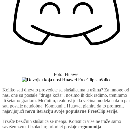
Foto: Huawei
Koliko sati dnevno provedete sa slušalicama u ušima? Za mnoge od
nas, one su postale “druga koža”, nosimo ih dok radimo, treniramo
ili šetamo gradom. Međutim, realnost je da većina modela nakon par
sati postaje neudobna. Kompanija Huawei planira da to promeni,
najavljujući
novu iteraciju svoje popularne FreeClip serije.
Tržište bežičnih slušalica se menja. Korisnici više ne traže samo
savršen zvuk i izolaciju; prioritet postaje
ergonomija
.