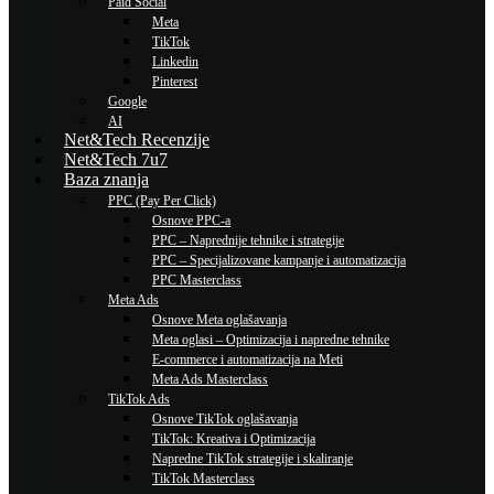
Paid Social
Meta
TikTok
Linkedin
Pinterest
Google
AI
Net&Tech Recenzije
Net&Tech 7u7
Baza znanja
PPC (Pay Per Click)
Osnove PPC-a
PPC – Naprednije tehnike i strategije
PPC – Specijalizovane kampanje i automatizacija
PPC Masterclass
Meta Ads
Osnove Meta oglašavanja
Meta oglasi – Optimizacija i napredne tehnike
E-commerce i automatizacija na Meti
Meta Ads Masterclass
TikTok Ads
Osnove TikTok oglašavanja
TikTok: Kreativa i Optimizacija
Napredne TikTok strategije i skaliranje
TikTok Masterclass