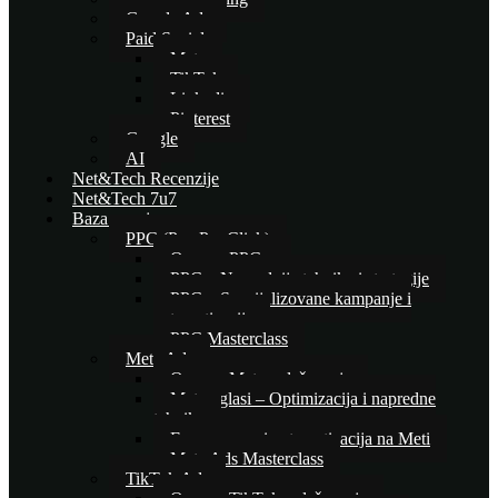
Google Ads
Paid Social
Meta
TikTok
Linkedin
Pinterest
Google
AI
Net&Tech Recenzije
Net&Tech 7u7
Baza znanja
PPC (Pay Per Click)
Osnove PPC-a
PPC – Naprednije tehnike i strategije
PPC – Specijalizovane kampanje i
automatizacija
PPC Masterclass
Meta Ads
Osnove Meta oglašavanja
Meta oglasi – Optimizacija i napredne
tehnike
E-commerce i automatizacija na Meti
Meta Ads Masterclass
TikTok Ads