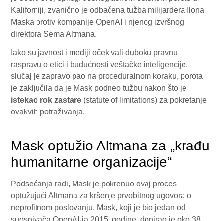
Kaliforniji, zvanično je odbačena tužba milijardera Ilona
Maska protiv kompanije OpenAI i njenog izvršnog
direktora Sema Altmana.
Iako su javnost i mediji očekivali duboku pravnu
raspravu o etici i budućnosti veštačke inteligencije,
slučaj je zapravo pao na proceduralnom koraku, porota
je zaključila da je Mask podneo tužbu nakon što je
istekao rok
zastare
(statute of limitations) za pokretanje
ovakvih potraživanja.
Mask optužio Altmana za „krađu
humanitarne organizacije“
Podsećanja radi, Mask je pokrenuo ovaj proces
optužujući Altmana za kršenje prvobitnog ugovora o
neprofitnom poslovanju. Mask, koji je bio jedan od
suosnivača OpenAI-ja 2015. godine, donirao je oko 38