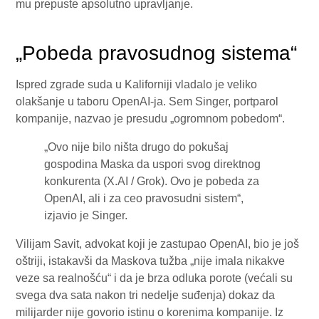
mu prepuste apsolutno upravljanje.
„Pobeda pravosudnog sistema“
Ispred zgrade suda u Kaliforniji vladalo je veliko
olakšanje u taboru OpenAI-ja. Sem Singer, portparol
kompanije, nazvao je presudu „ogromnom pobedom“.
„Ovo nije bilo ništa drugo do pokušaj
gospodina Maska da uspori svog direktnog
konkurenta (X.AI / Grok). Ovo je pobeda za
OpenAI, ali i za ceo pravosudni sistem“,
izjavio je Singer.
Vilijam Savit, advokat koji je zastupao OpenAI, bio je još
oštriji, istakavši da Maskova tužba „nije imala nikakve
veze sa realnošću“ i da je brza odluka porote (većali su
svega dva sata nakon tri nedelje suđenja) dokaz da
milijarder nije govorio istinu o korenima kompanije. Iz