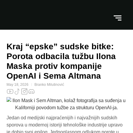
Kraj “epske” sudske bitke:
Porota odbacila tužbu Ilona
Maska protiv kompanije
OpenAI i Sema Altmana
May 18, 2026
Branko Milutinović
Jedan od medijski najpraćenijih i najvažnijih sudskih
sporova u modernoj istoriji tehnološke industrije upravo
je dobio svoj epilog. Jednoglasnom odlukom porote u