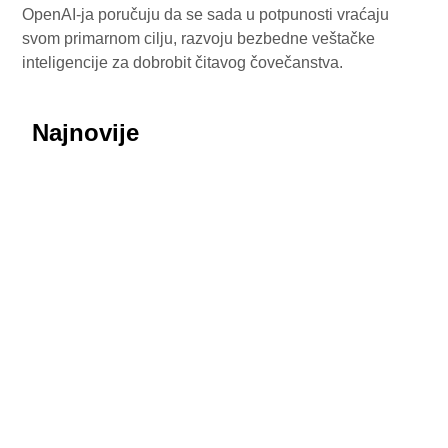
OpenAI-ja poručuju da se sada u potpunosti vraćaju
svom primarnom cilju, razvoju bezbedne veštačke
inteligencije za dobrobit čitavog čovečanstva.
Najnovije
July 29, 2026
Honor ROBOT PHONE oborio rekorde: Više od
200.000 rezervacija za samo nedelju dana
July 29, 2026
Procurele fotografije uživo: Huawei nova 16 SE
donosi masivnu bateriju od 8.500 mAh i dizajn koji
podseća na Honor
July 29, 2026
MediaTek sprema odgovor na poskupljenje čipova:
Dimensity 9600 Pro 28 odsto jeftiniji od novog
Snapdragona