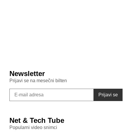
July 29, 2026
Veštačka inteligencija sada testira inteligenciju divljih
majmuna
July 29, 2026
Samsung Galaxy S26 FE primećen u bazi sertifikata:
Donosi punjenje od 45W i nadmašuje bazni S26
Newsletter
Prijavi se na mesečni bilten
Net & Tech Tube
Popularni video snimci