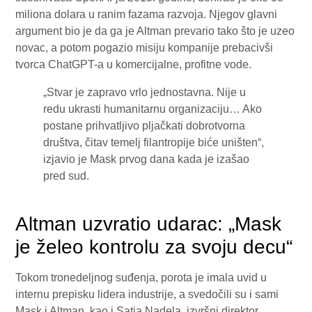
miliona dolara u ranim fazama razvoja. Njegov glavni
argument bio je da ga je Altman prevario tako što je uzeo
novac, a potom pogazio misiju kompanije prebacivši
tvorca ChatGPT-a u komercijalne, profitne vode.
„Stvar je zapravo vrlo jednostavna. Nije u
redu ukrasti humanitarnu organizaciju… Ako
postane prihvatljivo pljačkati dobrotvorna
društva, čitav temelj filantropije biće uništen“,
izjavio je Mask prvog dana kada je izašao
pred sud.
Altman uzvratio udarac: „Mask
je želeo kontrolu za svoju decu“
Tokom tronedeljnog suđenja, porota je imala uvid u
internu prepisku lidera industrije, a svedočili su i sami
Mask i Altman, kao i Satja Nadela, izvršni direktor