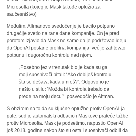
Microsofta (kojeg je Mask takođe optužio za
saučesništvo).
Međutim, Altmanovo svedočenje je bacilo potpuno
drugačije svetlo na rane dane kompanije. On je pred
porotom izjavio da Mask ne samo da je podržavao ideju
da OpenAI postane profitna kompanija, već je zahtevao
potpunu i dugoročnu kontrolu nad njom.
„Posebno jeziv trenutak bio je kada su ga
moji suosnivači pitali: ‘Ako dobiješ kontrolu,
šta se dešava kada umreš?’. Odgovorio je
nešto u stilu: ‘Možda bi kontrola trebalo da
pređe na moju decu’“, posvedočio je Altman.
S obzirom na to da su ključne optužbe protiv OpenAI-ja
pale, sud je automatski odbacio i Maskove prateće tužbe
protiv Microsofta. Mask je podsetimo, napustio OpenAI
još 2018. godine nakon što su ostali suosnivači odbili da