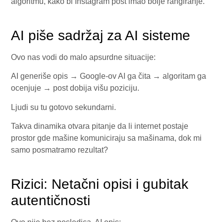
algoritmu, kako bi Instagram post imao bolje rangiranje.
AI piše sadržaj za AI sisteme
Ovo nas vodi do malo apsurdne situacije:
AI generiše opis → Google-ov AI ga čita → algoritam ga
ocenjuje → post dobija višu poziciju.
Ljudi su tu gotovo sekundarni.
Takva dinamika otvara pitanje da li internet postaje
prostor gde mašine komuniciraju sa mašinama, dok mi
samo posmatramo rezultat?
Rizici: Netačni opisi i gubitak
autentičnosti