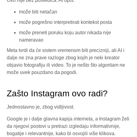
Ovo nije bez posledica. AI opis:
može biti netačan
može pogrešno interpretirati kontekst posta
može preneti poruku koju autor nikada nije
nameravao
Meta tvrdi da će sistem vremenom biti precizniji, ali AI i
dalje ne zna prave razloge zbog kojih je neki kreator
objavio fotografiju ili video. To je nešto što algoritam ne
može uvek pouzdano da pogodi.
Zašto Instagram ovo radi?
Jednostavno je, zbog vidljivost.
Google je i dalje glavna kapija interneta, a Instagram želi
da njegovi postovi u pretrazi izgledaju informativnije,
bogatije i relevantnije, kako bi osvojili više klikova.