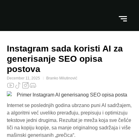
Instagram sada koristi AI za
generisanje SEO opisa
postova
December 11, 2025
Branko Milutinović
Internet se poslednjih godina ubrzano puni AI sadržajem,
a algoritmi već uveliko prerađuju, prepisuju i optimizuju
tekstove jedni drugima. Rezultat je mreža koja sve češće
liči na kopiju kopije, sa manje originalnog sadržaja i više
mašinski generisanih „prečica“.