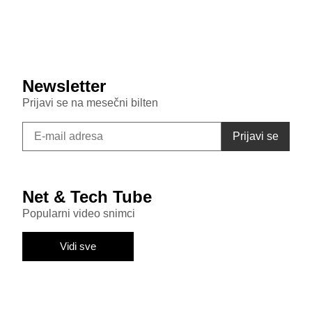
Samsung Galaxy S26 FE primećen u bazi sertifikata:
Donosi punjenje od 45W i nadmašuje bazni S26
Newsletter
Prijavi se na mesečni bilten
Net & Tech Tube
Popularni video snimci
Vidi sve