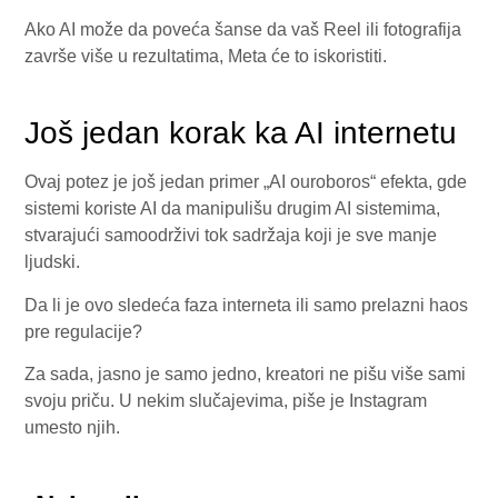
Ako AI može da poveća šanse da vaš Reel ili fotografija
završe više u rezultatima, Meta će to iskoristiti.
Još jedan korak ka AI internetu
Ovaj potez je još jedan primer „AI ouroboros“ efekta, gde
sistemi koriste AI da manipulišu drugim AI sistemima,
stvarajući samoodrživi tok sadržaja koji je sve manje
ljudski.
Da li je ovo sledeća faza interneta ili samo prelazni haos
pre regulacije?
Za sada, jasno je samo jedno, kreatori ne pišu više sami
svoju priču. U nekim slučajevima, piše je Instagram
umesto njih.