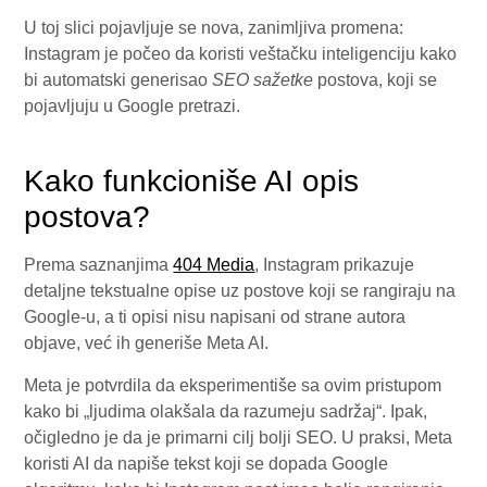
U toj slici pojavljuje se nova, zanimljiva promena:
Instagram je počeo da koristi veštačku inteligenciju kako
bi automatski generisao
SEO sažetke
postova, koji se
pojavljuju u Google pretrazi.
Kako funkcioniše AI opis
postova?
Prema saznanjima
404 Media
, Instagram prikazuje
detaljne tekstualne opise uz postove koji se rangiraju na
Google-u, a ti opisi nisu napisani od strane autora
objave, već ih generiše Meta AI.
Meta je potvrdila da eksperimentiše sa ovim pristupom
kako bi „ljudima olakšala da razumeju sadržaj“. Ipak,
očigledno je da je primarni cilj bolji SEO. U praksi, Meta
koristi AI da napiše tekst koji se dopada Google