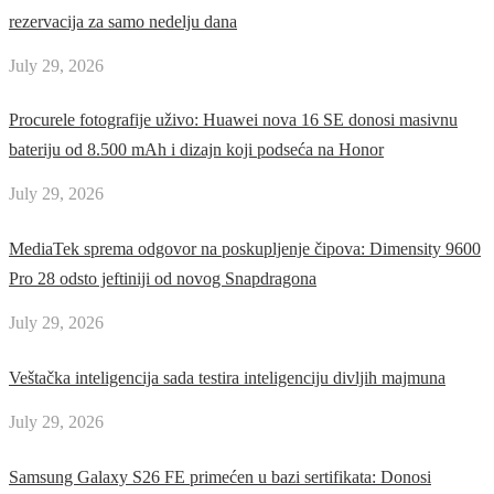
rezervacija za samo nedelju dana
July 29, 2026
Procurele fotografije uživo: Huawei nova 16 SE donosi masivnu
bateriju od 8.500 mAh i dizajn koji podseća na Honor
July 29, 2026
MediaTek sprema odgovor na poskupljenje čipova: Dimensity 9600
Pro 28 odsto jeftiniji od novog Snapdragona
July 29, 2026
Veštačka inteligencija sada testira inteligenciju divljih majmuna
July 29, 2026
Samsung Galaxy S26 FE primećen u bazi sertifikata: Donosi