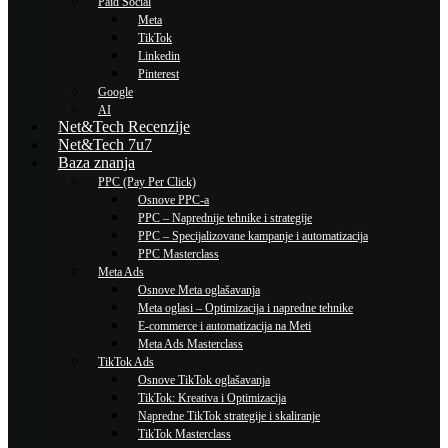
Paid Social
Meta
TikTok
Linkedin
Pinterest
Google
AI
Net&Tech Recenzije
Net&Tech 7u7
Baza znanja
PPC (Pay Per Click)
Osnove PPC-a
PPC – Naprednije tehnike i strategije
PPC – Specijalizovane kampanje i automatizacija
PPC Masterclass
Meta Ads
Osnove Meta oglašavanja
Meta oglasi – Optimizacija i napredne tehnike
E-commerce i automatizacija na Meti
Meta Ads Masterclass
TikTok Ads
Osnove TikTok oglašavanja
TikTok: Kreativa i Optimizacija
Napredne TikTok strategije i skaliranje
TikTok Masterclass