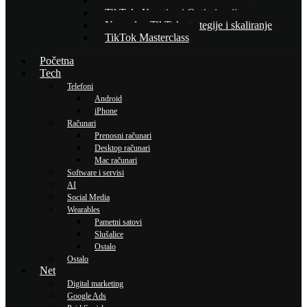
Osnove TikTok oglašavanja
TikTok: Kreativa i Optimizacija
Napredne TikTok strategije i skaliranje
TikTok Masterclass
Početna
Tech
Telefoni
Android
iPhone
Računari
Prenosni računari
Desktop računari
Mac računari
Software i servisi
AI
Social Media
Wearables
Pametni satovi
Slušalice
Ostalo
Ostalo
Net
Digital marketing
Google Ads