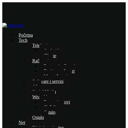
Početna
Tech
Telefoni
Android
iPhone
Računari
Prenosni računari
Desktop računari
Mac računari
Software i servisi
AI
Social Media
Wearables
Pametni satovi
Slušalice
Ostalo
Ostalo
Net
Digital marketing