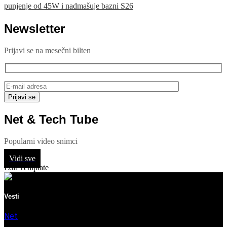
punjenje od 45W i nadmašuje bazni S26
Newsletter
Prijavi se na mesečni bilten
Net & Tech Tube
Popularni video snimci
Vidi sve
Edit Template
Vesti
Net