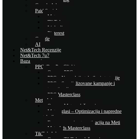
Google Ads
Paid Social
Meta
TikTok
Linkedin
Pinterest
Google
AI
Net&Tech Recenzije
Net&Tech 7u7
Baza znanja
PPC (Pay Per Click)
Osnove PPC-a
PPC – Naprednije tehnike i strategije
PPC – Specijalizovane kampanje i
automatizacija
PPC Masterclass
Meta Ads
Osnove Meta oglašavanja
Meta oglasi – Optimizacija i napredne
tehnike
E-commerce i automatizacija na Meti
Meta Ads Masterclass
TikTok Ads