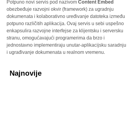
Potpuno novi servis pod nazivom
Content Embed
obezbeđuje razvojni okvir (framework) za ugradnju
dokumenata i kolaborativno uređivanje datoteka između
potpuno različitih aplikacija. Ovaj servis u sebi uspešno
enkapsulira razvojne interfejse za klijentsku i serversku
stranu, omogućavajući programerima da brzo i
jednostavno implementiraju unutar-aplikacijsku saradnju
i ugrađivanje dokumenata u realnom vremenu.
Najnovije
July 29, 2026
Honor ROBOT PHONE oborio rekorde: Više od
200.000 rezervacija za samo nedelju dana
July 29, 2026
Procurele fotografije uživo: Huawei nova 16 SE
donosi masivnu bateriju od 8.500 mAh i dizajn koji
podseća na Honor