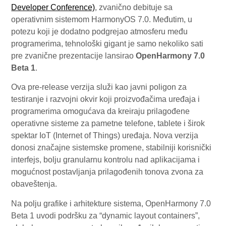
Developer Conference)
, zvanično debituje sa
operativnim sistemom HarmonyOS 7.0. Međutim, u
potezu koji je dodatno podgrejao atmosferu među
programerima, tehnološki gigant je samo nekoliko sati
pre zvanične prezentacije lansirao
OpenHarmony 7.0
Beta 1
.
Ova pre-release verzija služi kao javni poligon za
testiranje i razvojni okvir koji proizvođačima uređaja i
programerima omogućava da kreiraju prilagođene
operativne sisteme za pametne telefone, tablete i širok
spektar IoT (Internet of Things) uređaja. Nova verzija
donosi značajne sistemske promene, stabilniji korisnički
interfejs, bolju granularnu kontrolu nad aplikacijama i
mogućnost postavljanja prilagođenih tonova zvona za
obaveštenja.
Na polju grafike i arhitekture sistema, OpenHarmony 7.0
Beta 1 uvodi podršku za “dynamic layout containers”,