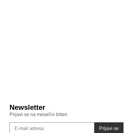
July 29, 2026
MediaTek sprema odgovor na poskupljenje čipova:
Dimensity 9600 Pro 28 odsto jeftiniji od novog
Snapdragona
July 29, 2026
Veštačka inteligencija sada testira inteligenciju divljih
majmuna
July 29, 2026
Samsung Galaxy S26 FE primećen u bazi sertifikata:
Donosi punjenje od 45W i nadmašuje bazni S26
Newsletter
Prijavi se na mesečni bilten