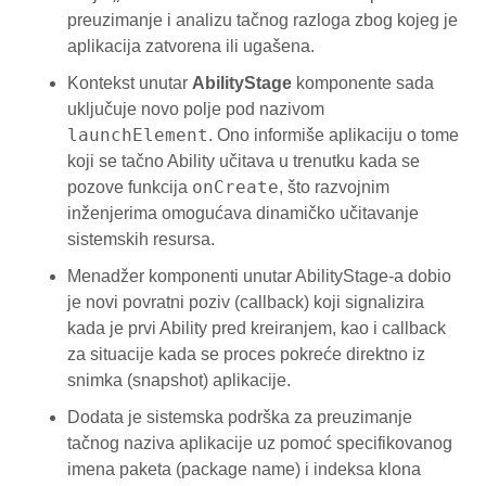
preuzimanje i analizu tačnog razloga zbog kojeg je
aplikacija zatvorena ili ugašena.
Kontekst unutar
AbilityStage
komponente sada
uključuje novo polje pod nazivom
launchElement
. Ono informiše aplikaciju o tome
koji se tačno Ability učitava u trenutku kada se
onCreate
pozove funkcija
, što razvojnim
inženjerima omogućava dinamičko učitavanje
sistemskih resursa.
Menadžer komponenti unutar AbilityStage-a dobio
je novi povratni poziv (callback) koji signalizira
kada je prvi Ability pred kreiranjem, kao i callback
za situacije kada se proces pokreće direktno iz
snimka (snapshot) aplikacije.
Dodata je sistemska podrška za preuzimanje
tačnog naziva aplikacije uz pomoć specifikovanog
imena paketa (package name) i indeksa klona