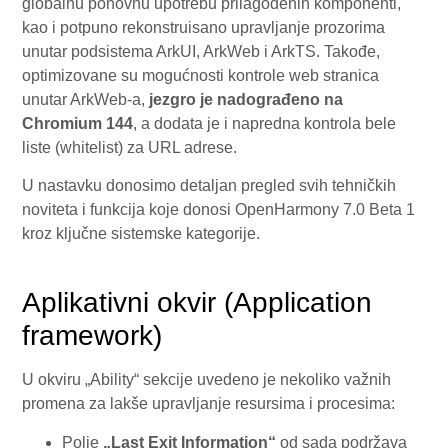
globalnu ponovnu upotrebu prilagođenih komponenti,
kao i potpuno rekonstruisano upravljanje prozorima
unutar podsistema ArkUI, ArkWeb i ArkTS. Takođe,
optimizovane su mogućnosti kontrole web stranica
unutar ArkWeb-a,
jezgro je nadograđeno na
Chromium 144
, a dodata je i napredna kontrola bele
liste (whitelist) za URL adrese.
U nastavku donosimo detaljan pregled svih tehničkih
noviteta i funkcija koje donosi OpenHarmony 7.0 Beta 1
kroz ključne sistemske kategorije.
Aplikativni okvir (Application
framework)
U okviru „Ability“ sekcije uvedeno je nekoliko važnih
promena za lakše upravljanje resursima i procesima:
Polje
„Last Exit Information“
od sada podržava