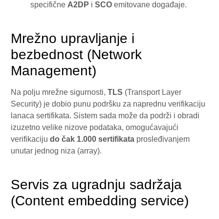
specifične
A2DP
i
SCO
emitovane događaje.
Mrežno upravljanje i
bezbednost (Network
Management)
Na polju mrežne sigurnosti,
TLS
(Transport Layer
Security) je dobio punu podršku za naprednu verifikaciju
lanaca sertifikata. Sistem sada može da podrži i obradi
izuzetno velike nizove podataka, omogućavajući
verifikaciju
do čak 1.000 sertifikata
prosleđivanjem
unutar jednog niza (array).
Servis za ugradnju sadržaja
(Content embedding service)