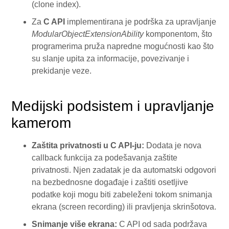
(clone index).
Za
C API
implementirana je podrška za upravljanje
ModularObjectExtensionAbility
komponentom, što
programerima pruža napredne mogućnosti kao što
su slanje upita za informacije, povezivanje i
prekidanje veze.
Medijski podsistem i upravljanje
kamerom
Zaštita privatnosti u C API-ju:
Dodata je nova
callback funkcija za podešavanja zaštite
privatnosti. Njen zadatak je da automatski odgovori
na bezbednosne događaje i zaštiti osetljive
podatke koji mogu biti zabeleženi tokom snimanja
ekrana (screen recording) ili pravljenja skrinšotova.
Snimanje više ekrana:
C API od sada podržava