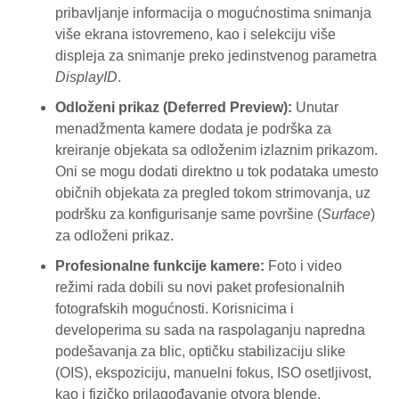
pribavljanje informacija o mogućnostima snimanja
više ekrana istovremeno, kao i selekciju više
displeja za snimanje preko jedinstvenog parametra
DisplayID
.
Odloženi prikaz (Deferred Preview):
Unutar
menadžmenta kamere dodata je podrška za
kreiranje objekata sa odloženim izlaznim prikazom.
Oni se mogu dodati direktno u tok podataka umesto
običnih objekata za pregled tokom strimovanja, uz
podršku za konfigurisanje same površine (
Surface
)
za odloženi prikaz.
Profesionalne funkcije kamere:
Foto i video
režimi rada dobili su novi paket profesionalnih
fotografskih mogućnosti. Korisnicima i
developerima su sada na raspolaganju napredna
podešavanja za blic, optičku stabilizaciju slike
(OIS), ekspoziciju, manuelni fokus, ISO osetljivost,
kao i fizičko prilagođavanje otvora blende.