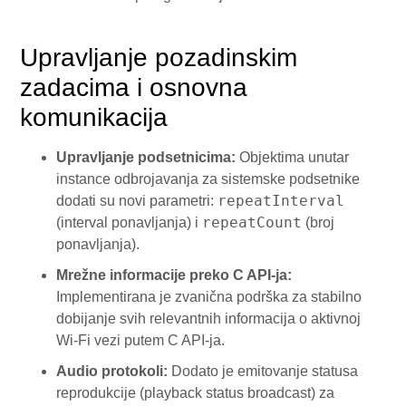
Upravljanje pozadinskim
zadacima i osnovna
komunikacija
Upravljanje podsetnicima:
Objektima unutar
instance odbrojavanja za sistemske podsetnike
repeatInterval
dodati su novi parametri:
repeatCount
(interval ponavljanja) i
(broj
ponavljanja).
Mrežne informacije preko C API-ja:
Implementirana je zvanična podrška za stabilno
dobijanje svih relevantnih informacija o aktivnoj
Wi-Fi vezi putem C API-ja.
Audio protokoli:
Dodato je emitovanje statusa
reprodukcije (playback status broadcast) za