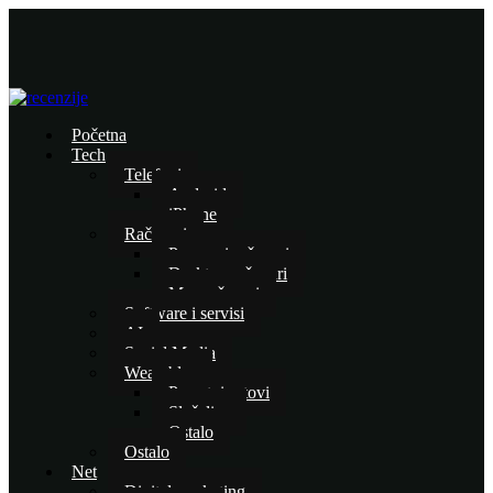
Početna
Tech
Telefoni
Android
iPhone
Računari
Prenosni računari
Desktop računari
Mac računari
Software i servisi
AI
Social Media
Wearables
Pametni satovi
Slušalice
Ostalo
Ostalo
Net
Digital marketing