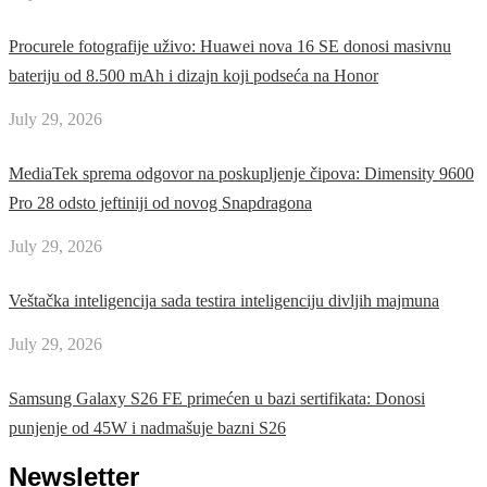
Procurele fotografije uživo: Huawei nova 16 SE donosi masivnu
bateriju od 8.500 mAh i dizajn koji podseća na Honor
July 29, 2026
MediaTek sprema odgovor na poskupljenje čipova: Dimensity 9600
Pro 28 odsto jeftiniji od novog Snapdragona
July 29, 2026
Veštačka inteligencija sada testira inteligenciju divljih majmuna
July 29, 2026
Samsung Galaxy S26 FE primećen u bazi sertifikata: Donosi
punjenje od 45W i nadmašuje bazni S26
Newsletter