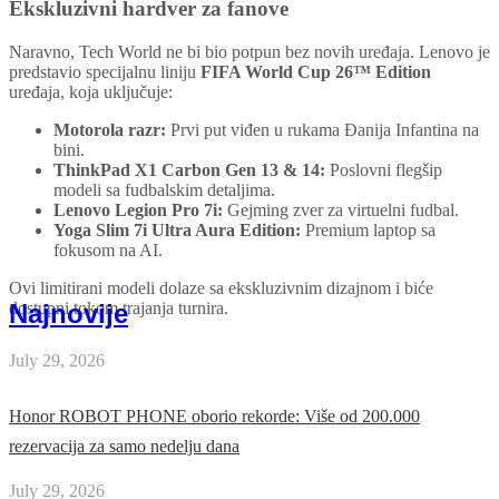
Ekskluzivni hardver za fanove
Naravno, Tech World ne bi bio potpun bez novih uređaja. Lenovo je
predstavio specijalnu liniju
FIFA World Cup 26™ Edition
uređaja, koja uključuje:
Motorola razr:
Prvi put viđen u rukama Đanija Infantina na
bini.
ThinkPad X1 Carbon Gen 13 & 14:
Poslovni flegšip
modeli sa fudbalskim detaljima.
Lenovo Legion Pro 7i:
Gejming zver za virtuelni fudbal.
Yoga Slim 7i Ultra Aura Edition:
Premium laptop sa
fokusom na AI.
Ovi limitirani modeli dolaze sa ekskluzivnim dizajnom i biće
Najnovije
dostupni tokom trajanja turnira.
July 29, 2026
Honor ROBOT PHONE oborio rekorde: Više od 200.000
rezervacija za samo nedelju dana
July 29, 2026