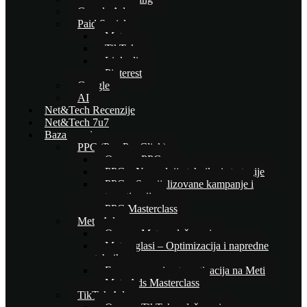
Google Ads
Paid Social
Meta
TikTok
Linkedin
Pinterest
Google
AI
Net&Tech Recenzije
Net&Tech 7u7
Baza znanja
PPC (Pay Per Click)
Osnove PPC-a
PPC – Naprednije tehnike i strategije
PPC – Specijalizovane kampanje i
automatizacija
PPC Masterclass
Meta Ads
Osnove Meta oglašavanja
Meta oglasi – Optimizacija i napredne
tehnike
E-commerce i automatizacija na Meti
Meta Ads Masterclass
TikTok Ads