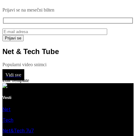
Prijavi se na mesečni bilten
Net & Tech Tube
Popularni video snimci
Vidi sve
Edit Template
Vesti
Net
Tech
Net&Tech 7u7