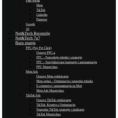
Paid Social
Meta
TikTok
Linkedin
Pinterest
Google
AI
Net&Tech Recenzije
Net&Tech 7u7
Baza znanja
PPC (Pay Per Click)
Osnove PPC-a
PPC – Naprednije tehnike i strategije
PPC – Specijalizovane kampanje i automatizacija
PPC Masterclass
Meta Ads
Osnove Meta oglašavanja
Meta oglasi – Optimizacija i napredne tehnike
E-commerce i automatizacija na Meti
Meta Ads Masterclass
TikTok Ads
Osnove TikTok oglašavanja
TikTok: Kreativa i Optimizacija
Napredne TikTok strategije i skaliranje
TikTok Masterclass