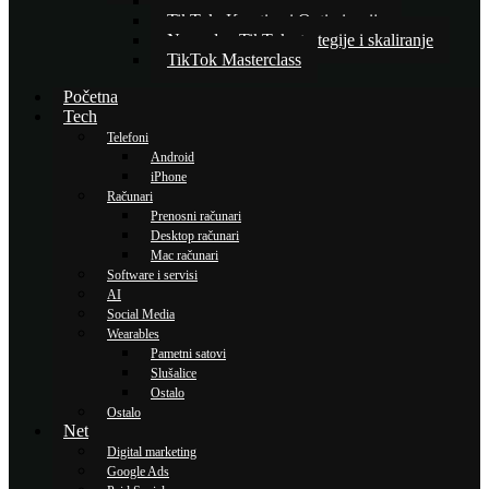
Osnove TikTok oglašavanja
TikTok: Kreativa i Optimizacija
Napredne TikTok strategije i skaliranje
TikTok Masterclass
Početna
Tech
Telefoni
Android
iPhone
Računari
Prenosni računari
Desktop računari
Mac računari
Software i servisi
AI
Social Media
Wearables
Pametni satovi
Slušalice
Ostalo
Ostalo
Net
Digital marketing
Google Ads