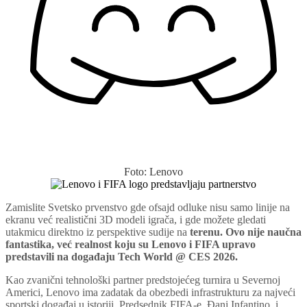
Foto: Lenovo
Zamislite Svetsko prvenstvo gde ofsajd odluke nisu samo linije na
ekranu već realistični 3D modeli igrača, i gde možete gledati
utakmicu direktno iz perspektive sudije na
terenu. Ovo nije naučna
fantastika, već realnost koju su Lenovo i FIFA upravo
predstavili na događaju Tech World @ CES 2026.
Kao zvanični tehnološki partner predstojećeg turnira u Severnoj
Americi, Lenovo ima zadatak da obezbedi infrastrukturu za najveći
sportski događaj u istoriji. Predsednik FIFA-e, Đani Infantino, i