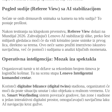
Pogled sudije (Referee View) sa AI stabilizacijom
Sećate se onih drmusavih snimaka sa kamera na telu sudija? To
postaje prošlost.
Nakon testiranja na klupskom prvenstvu,
Referee View
dolazi na
Mundijal 2026. Zahvaljujući Lenovo AI stabilizaciji slike, preko šest
milijardi gledalaca moći će da vidi kristalno jasne snimke iz prvog
lica, direktno sa terena. Ovo neće samo pružiti imerzivno iskustvo
navijačima, već će pomoći i sudijama u analizi ključnih momenata.
Operativna inteligencija: Mozak iza spektakla
Organizovati turnir u tri države sa rekordnim brojem timova je
logistički košmar. Tu na scenu stupa
Lenovo Inteligentni
komandni centar
.
Koristeći
digitalne blizance (digital twins)
stadiona, organizatori će
moći da prate situaciju unutar i oko objekata u realnom vremenu. Uz
to,
Smart Wayfinding
sistem povezaće gradove, fan zone i stadione
u jedan interaktivni digitalni prostor, omogućavajući navijačima laku
AI navigaciju kroz gužve.