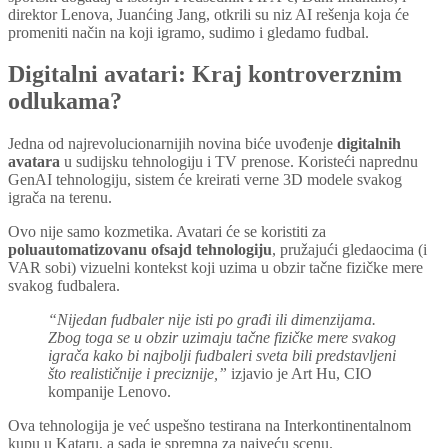
direktor Lenova, Juanćing Jang, otkrili su niz AI rešenja koja će
promeniti način na koji igramo, sudimo i gledamo fudbal.
Digitalni avatari: Kraj kontroverznim
odlukama?
Jedna od najrevolucionarnijih novina biće uvođenje
digitalnih
avatara
u sudijsku tehnologiju i TV prenose. Koristeći naprednu
GenAI tehnologiju, sistem će kreirati verne 3D modele svakog
igrača na terenu.
Ovo nije samo kozmetika. Avatari će se koristiti za
poluautomatizovanu ofsajd tehnologiju
, pružajući gledaocima (i
VAR sobi) vizuelni kontekst koji uzima u obzir tačne fizičke mere
svakog fudbalera.
“Nijedan fudbaler nije isti po građi ili dimenzijama.
Zbog toga se u obzir uzimaju tačne fizičke mere svakog
igrača kako bi najbolji fudbaleri sveta bili predstavljeni
što realističnije i preciznije,”
izjavio je Art Hu, CIO
kompanije Lenovo.
Ova tehnologija je već uspešno testirana na Interkontinentalnom
kupu u Kataru, a sada je spremna za najveću scenu.