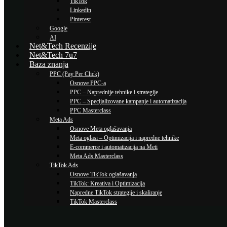
TikTok
Linkedin
Pinterest
Google
AI
Net&Tech Recenzije
Net&Tech 7u7
Baza znanja
PPC (Pay Per Click)
Osnove PPC-a
PPC – Naprednije tehnike i strategije
PPC – Specijalizovane kampanje i automatizacija
PPC Masterclass
Meta Ads
Osnove Meta oglašavanja
Meta oglasi – Optimizacija i napredne tehnike
E-commerce i automatizacija na Meti
Meta Ads Masterclass
TikTok Ads
Osnove TikTok oglašavanja
TikTok: Kreativa i Optimizacija
Napredne TikTok strategije i skaliranje
TikTok Masterclass