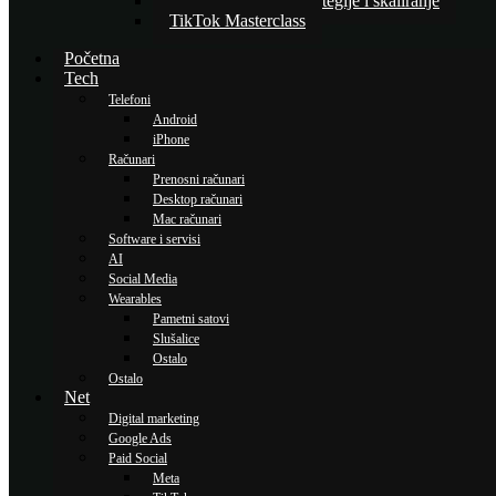
Napredne TikTok strategije i skaliranje
TikTok Masterclass
Početna
Tech
Telefoni
Android
iPhone
Računari
Prenosni računari
Desktop računari
Mac računari
Software i servisi
AI
Social Media
Wearables
Pametni satovi
Slušalice
Ostalo
Ostalo
Net
Digital marketing
Google Ads
Paid Social
Meta