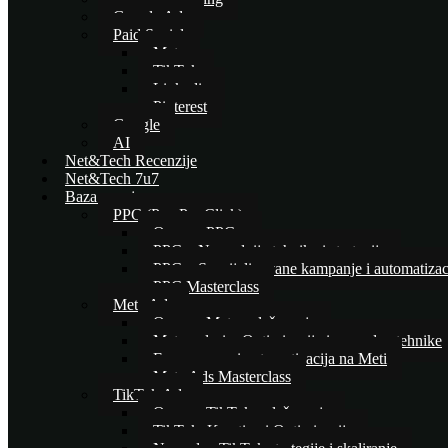
Google Ads
Paid Social
Meta
TikTok
Linkedin
Pinterest
Google
AI
Net&Tech Recenzije
Net&Tech 7u7
Baza znanja
PPC (Pay Per Click)
Osnove PPC-a
PPC – Naprednije tehnike i strategije
PPC – Specijalizovane kampanje i automatizac
PPC Masterclass
Meta Ads
Osnove Meta oglašavanja
Meta oglasi – Optimizacija i napredne tehnike
E-commerce i automatizacija na Meti
Meta Ads Masterclass
TikTok Ads
Osnove TikTok oglašavanja
TikTok: Kreativa i Optimizacija