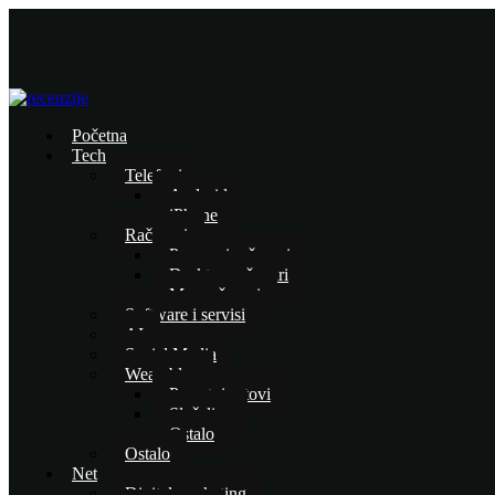
Početna
Tech
Telefoni
Android
iPhone
Računari
Prenosni računari
Desktop računari
Mac računari
Software i servisi
AI
Social Media
Wearables
Pametni satovi
Slušalice
Ostalo
Ostalo
Net
Digital marketing