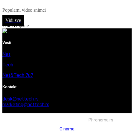
Popularni video snimci
Vidi sve
Edit Template
Vesti
Net
Tech
Net&Tech 7u7
Kontakt
desk@nettech.rs
marketing@nettech.rs
+381 66 59 41 254
Sva prava zadržana © 2026. Izrada
Phronema.rs
O nama