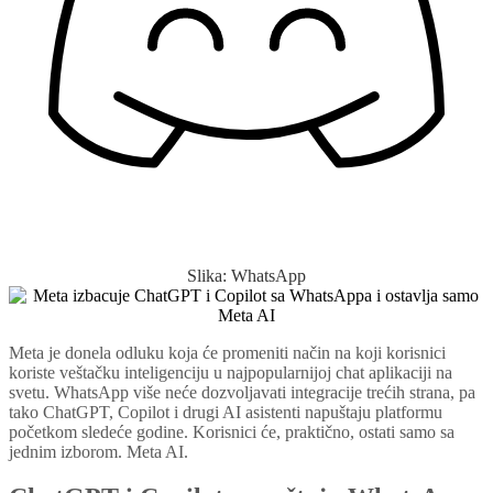
Slika: WhatsApp
Meta je donela odluku koja će promeniti način na koji korisnici
koriste veštačku inteligenciju u najpopularnijoj chat aplikaciji na
svetu. WhatsApp više neće dozvoljavati integracije trećih strana, pa
tako ChatGPT, Copilot i drugi AI asistenti napuštaju platformu
početkom sledeće godine. Korisnici će, praktično, ostati samo sa
jednim izborom. Meta AI.