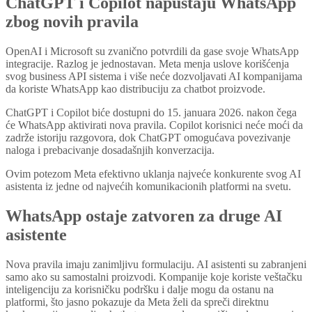
ChatGPT i Copilot napuštaju WhatsApp
zbog novih pravila
OpenAI i Microsoft su zvanično potvrdili da gase svoje WhatsApp
integracije. Razlog je jednostavan. Meta menja uslove korišćenja
svog business API sistema i više neće dozvoljavati AI kompanijama
da koriste WhatsApp kao distribuciju za chatbot proizvode.
ChatGPT i Copilot biće dostupni do 15. januara 2026. nakon čega
će WhatsApp aktivirati nova pravila. Copilot korisnici neće moći da
zadrže istoriju razgovora, dok ChatGPT omogućava povezivanje
naloga i prebacivanje dosadašnjih konverzacija.
Ovim potezom Meta efektivno uklanja najveće konkurente svog AI
asistenta iz jedne od najvećih komunikacionih platformi na svetu.
WhatsApp ostaje zatvoren za druge AI
asistente
Nova pravila imaju zanimljivu formulaciju. AI asistenti su zabranjeni
samo ako su samostalni proizvodi. Kompanije koje koriste veštačku
inteligenciju za korisničku podršku i dalje mogu da ostanu na
platformi, što jasno pokazuje da Meta želi da spreči direktnu