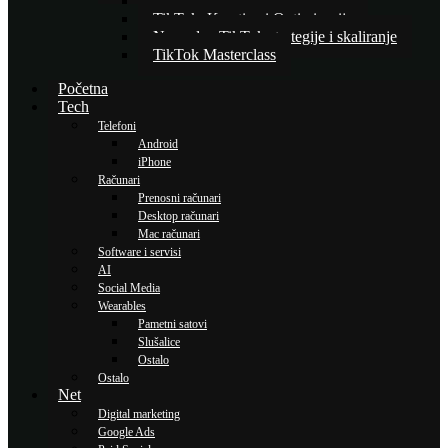
Osnove TikTok oglašavanja
TikTok: Kreativa i Optimizacija
Napredne TikTok strategije i skaliranje
TikTok Masterclass
Početna
Tech
Telefoni
Android
iPhone
Računari
Prenosni računari
Desktop računari
Mac računari
Software i servisi
AI
Social Media
Wearables
Pametni satovi
Slušalice
Ostalo
Ostalo
Net
Digital marketing
Google Ads