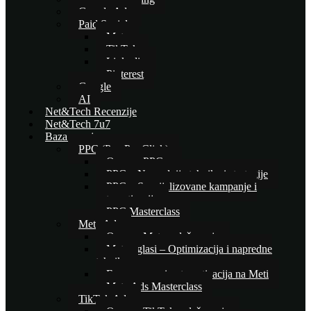
Google Ads
Paid Social
Meta
TikTok
Linkedin
Pinterest
Google
AI
Net&Tech Recenzije
Net&Tech 7u7
Baza znanja
PPC (Pay Per Click)
Osnove PPC-a
PPC – Naprednije tehnike i strategije
PPC – Specijalizovane kampanje i
automatizacija
PPC Masterclass
Meta Ads
Osnove Meta oglašavanja
Meta oglasi – Optimizacija i napredne
tehnike
E-commerce i automatizacija na Meti
Meta Ads Masterclass
TikTok Ads