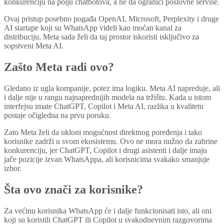
konkurenciju na polju chatbotova, a ne da ograniči poslovne servise.
Ovaj pristup posebno pogađa OpenAI, Microsoft, Perplexity i druge
AI startape koji su WhatsApp videli kao moćan kanal za
distribuciju. Meta sada želi da taj prostor iskoristi isključivo za
sopstveni Meta AI.
Zašto Meta radi ovo?
Gledano iz ugla kompanije, potez ima logiku. Meta AI napreduje, ali
i dalje nije u rangu najnaprednijih modela na tržištu. Kada u istom
interfejsu imate ChatGPT, Copilot i Meta AI, razlika u kvalitetu
postaje očigledna na prvu poruku.
Zato Meta želi da ukloni mogućnost direktnog poređenja i tako
korisnike zadrži u svom ekosistemu. Ovo ne mora nužno da zabrine
konkurenciju, jer ChatGPT, Copilot i drugi asistenti i dalje imaju
jače pozicije izvan WhatsAppa, ali korisnicima svakako smanjuje
izbor.
Šta ovo znači za korisnike?
Za većinu korisnika WhatsApp će i dalje funkcionisati isto, ali oni
koji su koristili ChatGPT ili Copilot u svakodnevnim razgovorima