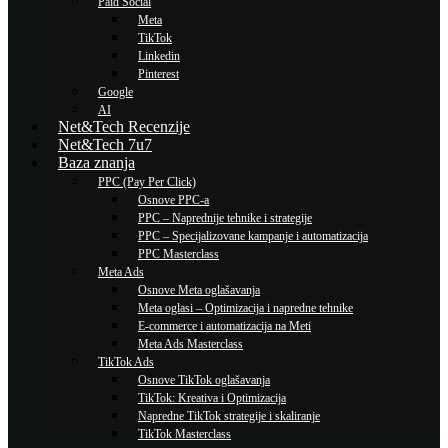
Paid Social
Meta
TikTok
Linkedin
Pinterest
Google
AI
Net&Tech Recenzije
Net&Tech 7u7
Baza znanja
PPC (Pay Per Click)
Osnove PPC-a
PPC – Naprednije tehnike i strategije
PPC – Specijalizovane kampanje i automatizacija
PPC Masterclass
Meta Ads
Osnove Meta oglašavanja
Meta oglasi – Optimizacija i napredne tehnike
E-commerce i automatizacija na Meti
Meta Ads Masterclass
TikTok Ads
Osnove TikTok oglašavanja
TikTok: Kreativa i Optimizacija
Napredne TikTok strategije i skaliranje
TikTok Masterclass