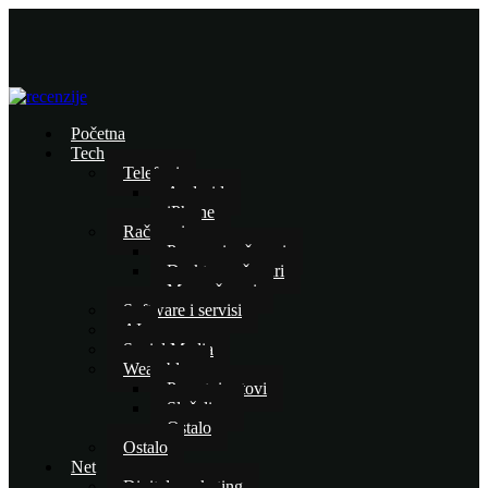
Početna
Tech
Telefoni
Android
iPhone
Računari
Prenosni računari
Desktop računari
Mac računari
Software i servisi
AI
Social Media
Wearables
Pametni satovi
Slušalice
Ostalo
Ostalo
Net
Digital marketing