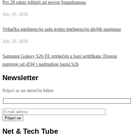
Pro 28 odsto jeftiniji od novog Snapdragona
July 29, 2026
Veštačka inteligencija sada testira inteligenciju divljih majmuna
July 29, 2026
Samsung Galaxy S26 FE primećen u bazi sertifikata: Donosi
punjenje od 45W i nadmašuje bazni S26
Newsletter
Prijavi se na mesečni bilten
Net & Tech Tube