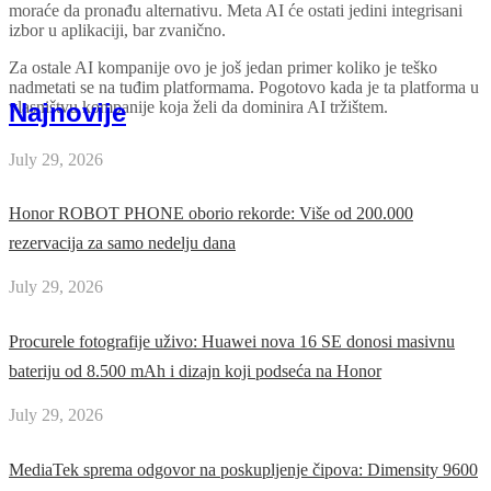
moraće da pronađu alternativu. Meta AI će ostati jedini integrisani
izbor u aplikaciji, bar zvanično.
Za ostale AI kompanije ovo je još jedan primer koliko je teško
nadmetati se na tuđim platformama. Pogotovo kada je ta platforma u
Najnovije
vlasništvu kompanije koja želi da dominira AI tržištem.
July 29, 2026
Honor ROBOT PHONE oborio rekorde: Više od 200.000
rezervacija za samo nedelju dana
July 29, 2026
Procurele fotografije uživo: Huawei nova 16 SE donosi masivnu
bateriju od 8.500 mAh i dizajn koji podseća na Honor
July 29, 2026
MediaTek sprema odgovor na poskupljenje čipova: Dimensity 9600