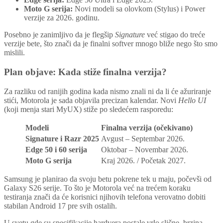
Moto G serija:
Novi modeli sa olovkom (Stylus) i Power
verzije za 2026. godinu.
Posebno je zanimljivo da je flegšip
Signature
već stigao do treće
verzije bete, što znači da je finalni softver mnogo bliže nego što smo
mislili.
Plan objave: Kada stiže finalna verzija?
Za razliku od ranijih godina kada nismo znali ni da li će ažuriranje
stići, Motorola je sada objavila precizan kalendar. Novi
Hello UI
(koji menja stari MyUX) stiže po sledećem rasporedu:
Modeli
Finalna verzija (očekivano)
Signature i Razr 2025
Avgust – Septembar 2026.
Edge 50 i 60 serija
Oktobar – Novembar 2026.
Moto G serija
Kraj 2026. / Početak 2027.
Samsung je planirao da svoju betu pokrene tek u maju, počevši od
Galaxy S26 serije. To što je Motorola već na trećem koraku
testiranja znači da će korisnici njihovih telefona verovatno dobiti
stabilan Android 17 pre svih ostalih.
U svetu gde su specifikacije hardvera postale vrlo slične, brzina