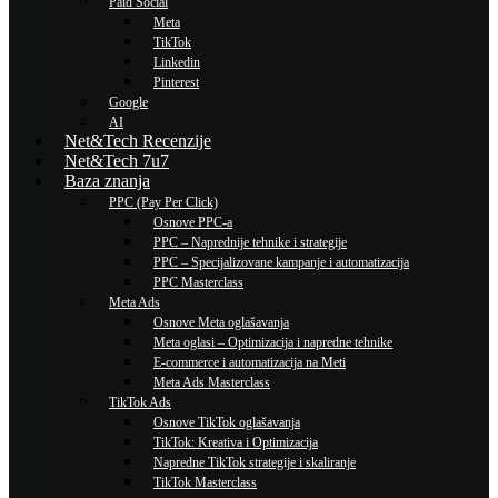
Paid Social
Meta
TikTok
Linkedin
Pinterest
Google
AI
Net&Tech Recenzije
Net&Tech 7u7
Baza znanja
PPC (Pay Per Click)
Osnove PPC-a
PPC – Naprednije tehnike i strategije
PPC – Specijalizovane kampanje i automatizacija
PPC Masterclass
Meta Ads
Osnove Meta oglašavanja
Meta oglasi – Optimizacija i napredne tehnike
E-commerce i automatizacija na Meti
Meta Ads Masterclass
TikTok Ads
Osnove TikTok oglašavanja
TikTok: Kreativa i Optimizacija
Napredne TikTok strategije i skaliranje
TikTok Masterclass