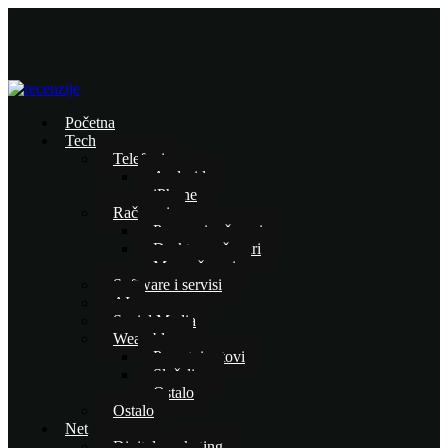
Početna
Tech
Telefoni
Android
iPhone
Računari
Prenosni računari
Desktop računari
Mac računari
Software i servisi
AI
Social Media
Wearables
Pametni satovi
Slušalice
Ostalo
Ostalo
Net
Digital marketing