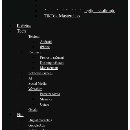
Osnove TikTok oglašavanja
TikTok: Kreativa i Optimizacija
Napredne TikTok strategije i skaliranje
TikTok Masterclass
Početna
Tech
Telefoni
Android
iPhone
Računari
Prenosni računari
Desktop računari
Mac računari
Software i servisi
AI
Social Media
Wearables
Pametni satovi
Slušalice
Ostalo
Ostalo
Net
Digital marketing
Google Ads