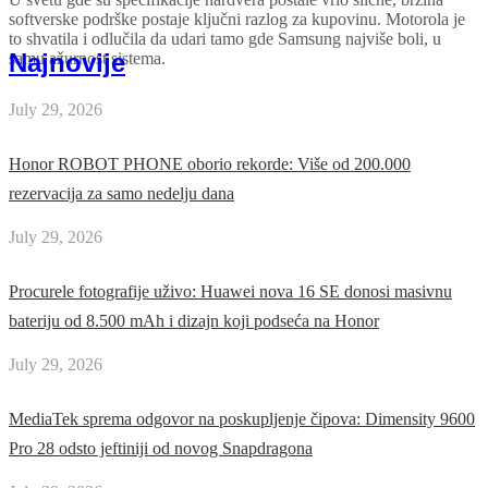
softverske podrške postaje ključni razlog za kupovinu. Motorola je
to shvatila i odlučila da udari tamo gde Samsung najviše boli, u
Najnovije
samu ažurnost sistema.
July 29, 2026
Honor ROBOT PHONE oborio rekorde: Više od 200.000
rezervacija za samo nedelju dana
July 29, 2026
Procurele fotografije uživo: Huawei nova 16 SE donosi masivnu
bateriju od 8.500 mAh i dizajn koji podseća na Honor
July 29, 2026
MediaTek sprema odgovor na poskupljenje čipova: Dimensity 9600
Pro 28 odsto jeftiniji od novog Snapdragona