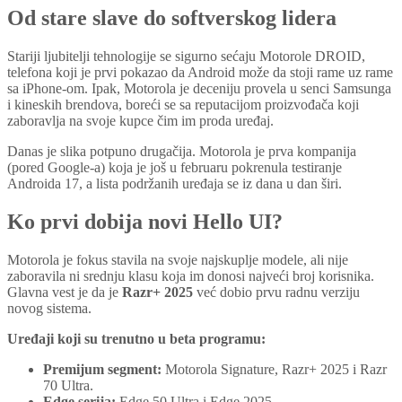
Od stare slave do softverskog lidera
Stariji ljubitelji tehnologije se sigurno sećaju Motorole DROID,
telefona koji je prvi pokazao da Android može da stoji rame uz rame
sa iPhone-om. Ipak, Motorola je deceniju provela u senci Samsunga
i kineskih brendova, boreći se sa reputacijom proizvođača koji
zaboravlja na svoje kupce čim im proda uređaj.
Danas je slika potpuno drugačija. Motorola je prva kompanija
(pored Google-a) koja je još u februaru pokrenula testiranje
Androida 17, a lista podržanih uređaja se iz dana u dan širi.
Ko prvi dobija novi Hello UI?
Motorola je fokus stavila na svoje najskuplje modele, ali nije
zaboravila ni srednju klasu koja im donosi najveći broj korisnika.
Glavna vest je da je
Razr+ 2025
već dobio prvu radnu verziju
novog sistema.
Uređaji koji su trenutno u beta programu:
Premijum segment:
Motorola Signature, Razr+ 2025 i Razr
70 Ultra.
Edge serija:
Edge 50 Ultra i Edge 2025.