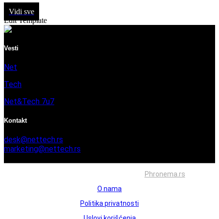
Vidi sve
Edit Template
Vesti
Net
Tech
Net&Tech 7u7
Kontakt
desk@nettech.rs
marketing@nettech.rs
+381 66 59 41 254
Sva prava zadržana © 2026. Izrada
Phronema.rs
O nama
Politika privatnosti
Uslovi korišćenja