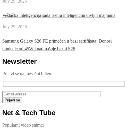
July 29, 2026
Veštačka inteligencija sada testira inteligenciju divljih majmuna
July 29, 2026
Samsung Galaxy S26 FE primećen u bazi sertifikata: Donosi
punjenje od 45W i nadmašuje bazni S26
Newsletter
Prijavi se na mesečni bilten
Net & Tech Tube
Popularni video snimci