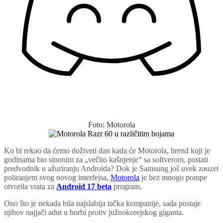
Foto: Motorola
Ko bi rekao da ćemo doživeti dan kada će Motorola, brend koji je
godinama bio sinonim za „večito kašnjenje“ sa softverom, postati
predvodnik u ažuriranju Androida? Dok je Samsung još uvek zauzet
poliranjem svog novog interfejsa,
Motorola
je bez mnogo pompe
otvorila vrata za
Android 17 beta
program.
Ono što je nekada bila najslabija tačka kompanije, sada postaje
njihov najjači adut u borbi protiv južnokorejskog giganta.