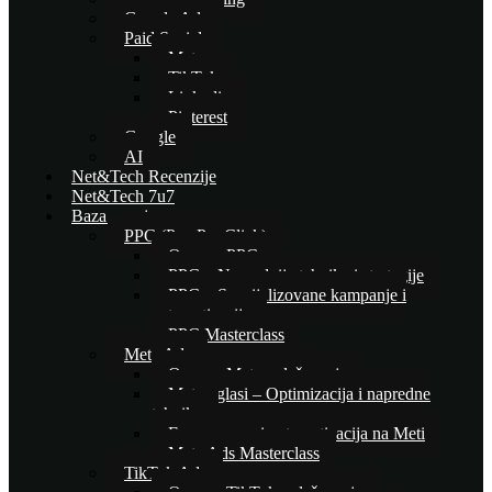
Google Ads
Paid Social
Meta
TikTok
Linkedin
Pinterest
Google
AI
Net&Tech Recenzije
Net&Tech 7u7
Baza znanja
PPC (Pay Per Click)
Osnove PPC-a
PPC – Naprednije tehnike i strategije
PPC – Specijalizovane kampanje i
automatizacija
PPC Masterclass
Meta Ads
Osnove Meta oglašavanja
Meta oglasi – Optimizacija i napredne
tehnike
E-commerce i automatizacija na Meti
Meta Ads Masterclass
TikTok Ads