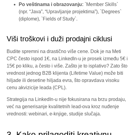
Po veštinama i obrazovanju:
`Member Skills`
(npr. “Java”, “Upravljanje projektima”), `Degrees`
(diplome), `Fields of Study`.
Viši troškovi i duži prodajni ciklusi
Budite spremni na drastično više cene. Dok je na Meti
CPC često ispod 1€, na LinkedIn-u je prosek između 5€ i
15€ po kliku, a često i više. Zašto je to isplativo? Zato što
vrednost jednog B2B klijenta (Lifetime Value) može biti
hiljade ili desetine hiljada evra, što opravdava visoku
cenu akvizicije leada (CPL).
Strategija na LinkedIn-u nije fokusirana na brzu prodaju,
već na generisanje kvalitetnih lead-ova kroz nuđenje
vrednosti: webinari, e-knjige, studije slučaja.
3. Kako prilagoditi kreativnu