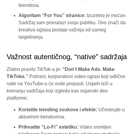
brendova.
Algoritam “For You” stranice:
Izuzetno je moćan.
Sadržaj sam pronalazi svoju publiku. Ovo znači da
kreativa oglasa postaje važnija od samog
targetiranja.
Važnost autentičnog, “native” sadržaja
Zlatno pravilo TikTok-a je:
“Don’t Make Ads. Make
TikToks.”
Polirani, korporativni video oglasi koji odlično
rade na YouTube-u će ovde propasti. Uspeh leži u
kreiranju sadržaja koji izgleda kao organski deo
platforme:
Koristite trending zvukove i efekte:
Učestvujte u
aktuelnim trendovima.
Prihvatite “Lo-Fi” estetiku:
Video snimljen