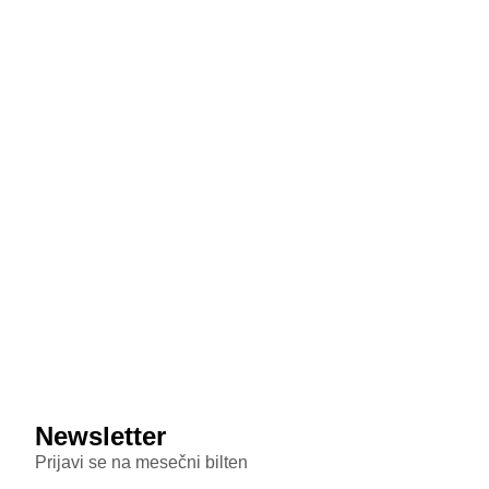
donosi masivnu bateriju od 8.500 mAh i dizajn koji
podseća na Honor
July 29, 2026
MediaTek sprema odgovor na poskupljenje čipova:
Dimensity 9600 Pro 28 odsto jeftiniji od novog
Snapdragona
July 29, 2026
Veštačka inteligencija sada testira inteligenciju divljih
majmuna
July 29, 2026
Samsung Galaxy S26 FE primećen u bazi sertifikata:
Donosi punjenje od 45W i nadmašuje bazni S26
Newsletter
Prijavi se na mesečni bilten