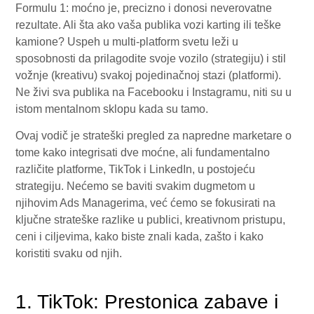
Formulu 1: moćno je, precizno i donosi neverovatne
rezultate. Ali šta ako vaša publika vozi karting ili teške
kamione? Uspeh u multi-platform svetu leži u
sposobnosti da prilagodite svoje vozilo (strategiju) i stil
vožnje (kreativu) svakoj pojedinačnoj stazi (platformi).
Ne živi sva publika na Facebooku i Instagramu, niti su u
istom mentalnom sklopu kada su tamo.
Ovaj vodič je strateški pregled za napredne marketare o
tome kako integrisati dve moćne, ali fundamentalno
različite platforme, TikTok i LinkedIn, u postojeću
strategiju. Nećemo se baviti svakim dugmetom u
njihovim Ads Managerima, već ćemo se fokusirati na
ključne strateške razlike u publici, kreativnom pristupu,
ceni i ciljevima, kako biste znali kada, zašto i kako
koristiti svaku od njih.
1. TikTok: Prestonica zabave i