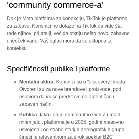
‘community commerce-a’
Dok je Meta platforma za konekciju, TikTok je platforma
za zabavu. Korisnici ne dolaze na TikTok da vide šta
rade njihovi prijatelji, već da otkriju nešto novo, zabavno
i neočekivano. Vaš oglas mora da se uklopi u taj
kontekst.
Specifičnosti publike i platforme
Mentalni sklop:
Korisnici su u “discovery” modu.
Otvoreni su za nove brendove i proizvode, pod
uslovom da im se predstave na autentičan i
zabavan način.
Publika:
Iako i dalje dominantno Gen Z i mlađi
milenijalci, platforma je u 2025. godini masovno
usvojena i od strane starijih demografskih grupa,
čineći je relevantnom za širok spektar B2C