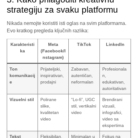
strategiju za svaku platformu
Nikada nemojte koristiti isti oglas na svim platformama.
Evo kratkog pregleda ključnih razlika:
Karakteristi
Meta
TikTok
LinkedIn
ka
(Facebook/I
nstagram)
Ton
Prijateljski,
Zabavan,
Profesionala
komunikacij
inspirativan,
autentičan,
n,
e
prodajni
neformalan
edukativan,
autoritativan
Vizuelni stil
Polirane
“Lo-fi”, UGC
Brendirani
slike,
stil, vertikalni
vizuali,
kvalitetan
video
infografici,
video
video sa
ekspertima
Tekst
Fleksibilan,
Minimalan u
Fokus na