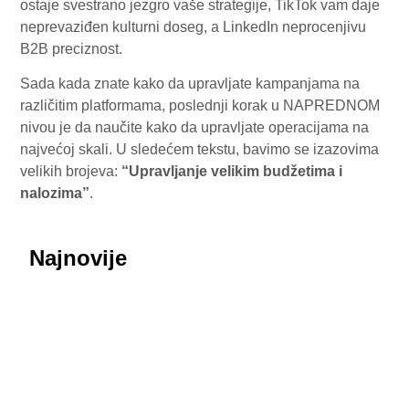
ostaje svestrano jezgro vaše strategije, TikTok vam daje
neprevaziđen kulturni doseg, a LinkedIn neprocenjivu
B2B preciznost.
Sada kada znate kako da upravljate kampanjama na
različitim platformama, poslednji korak u NAPREDNOM
nivou je da naučite kako da upravljate operacijama na
najvećoj skali. U sledećem tekstu, bavimo se izazovima
velikih brojeva:
“Upravljanje velikim budžetima i
nalozima”
.
Najnovije
July 29, 2026
Honor ROBOT PHONE oborio rekorde: Više od
200.000 rezervacija za samo nedelju dana
July 29, 2026
Procurele fotografije uživo: Huawei nova 16 SE