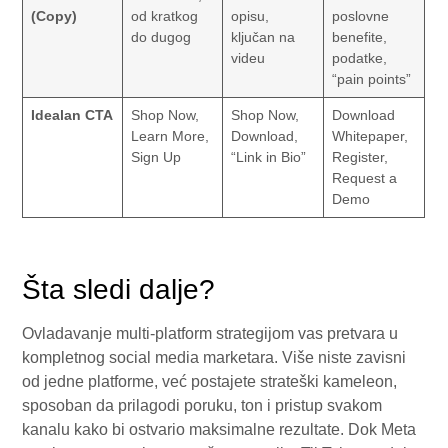
(Copy)
od kratkog
opisu,
poslovne
do dugog
ključan na
benefite,
videu
podatke,
“pain points”
Idealan CTA
Shop Now,
Shop Now,
Download
Learn More,
Download,
Whitepaper,
Sign Up
“Link in Bio”
Register,
Request a
Demo
Šta sledi dalje?
Ovladavanje multi-platform strategijom vas pretvara u
kompletnog social media marketara. Više niste zavisni
od jedne platforme, već postajete strateški kameleon,
sposoban da prilagodi poruku, ton i pristup svakom
kanalu kako bi ostvario maksimalne rezultate. Dok Meta