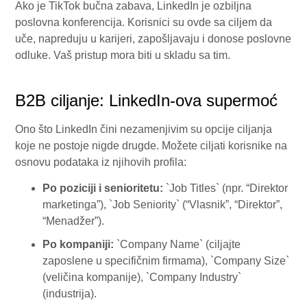
Ako je TikTok bučna zabava, LinkedIn je ozbiljna
poslovna konferencija. Korisnici su ovde sa ciljem da
uče, napreduju u karijeri, zapošljavaju i donose poslovne
odluke. Vaš pristup mora biti u skladu sa tim.
B2B ciljanje: LinkedIn-ova supermoć
Ono što LinkedIn čini nezamenjivim su opcije ciljanja
koje ne postoje nigde drugde. Možete ciljati korisnike na
osnovu podataka iz njihovih profila:
Po poziciji i senioritetu:
`Job Titles` (npr. “Direktor
marketinga”), `Job Seniority` (“Vlasnik”, “Direktor”,
“Menadžer”).
Po kompaniji:
`Company Name` (ciljajte
zaposlene u specifičnim firmama), `Company Size`
(veličina kompanije), `Company Industry`
(industrija).