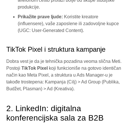
telefonom često prolazi bolje od skupe studijske
produkcije.
Prikažite prave ljude:
Koristite kreatore
(influensere), vaše zaposlene ili zadovoljne kupce
(UGC: User-Generated Content).
TikTok Pixel i struktura kampanje
Dobra vest je da je tehnička pozadina veoma slična Meti.
Postoji
TikTok Pixel
koji funkcioniše na gotovo identičan
način kao Meta Pixel, a struktura u Ads Manager-u je
takođe trostepena: Kampanja (Cilj) > Ad Group (Publika,
Budžet, Plasman) > Ad (Kreativa).
2. LinkedIn: digitalna
konferencijska sala za B2B