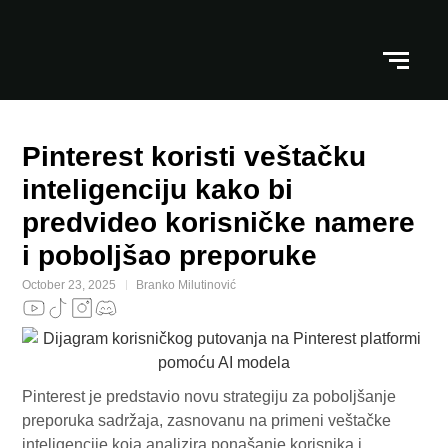
Pinterest koristi veštačku
inteligenciju kako bi
predvideo korisničke namere
i poboljšao preporuke
October 23, 2025
Branko Milutinović
Pinterest je predstavio novu strategiju za poboljšanje
preporuka sadržaja, zasnovanu na primeni veštačke
inteligencije koja analizira ponašanje korisnika i