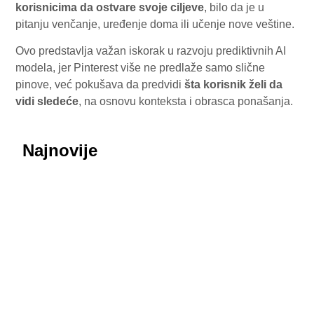
korisnicima da ostvare svoje ciljeve
, bilo da je u
pitanju venčanje, uređenje doma ili učenje nove veštine.
Ovo predstavlja važan iskorak u razvoju prediktivnih AI
modela, jer Pinterest više ne predlaže samo slične
pinove, već pokušava da predvidi
šta korisnik želi da
vidi sledeće
, na osnovu konteksta i obrasca ponašanja.
Najnovije
July 29, 2026
Honor ROBOT PHONE oborio rekorde: Više od
200.000 rezervacija za samo nedelju dana
July 29, 2026
Procurele fotografije uživo: Huawei nova 16 SE
donosi masivnu bateriju od 8.500 mAh i dizajn koji
podseća na Honor
July 29, 2026