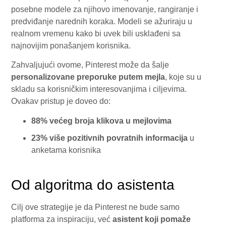
posebne modele za njihovo imenovanje, rangiranje i
predviđanje narednih koraka. Modeli se ažuriraju u
realnom vremenu kako bi uvek bili usklađeni sa
najnovijim ponašanjem korisnika.
Zahvaljujući ovome, Pinterest može da šalje
personalizovane preporuke putem mejla
, koje su u
skladu sa korisničkim interesovanjima i ciljevima.
Ovakav pristup je doveo do:
88% većeg broja klikova u mejlovima
23% više pozitivnih povratnih informacija
u
anketama korisnika
Od algoritma do asistenta
Cilj ove strategije je da Pinterest ne bude samo
platforma za inspiraciju, već
asistent koji pomaže