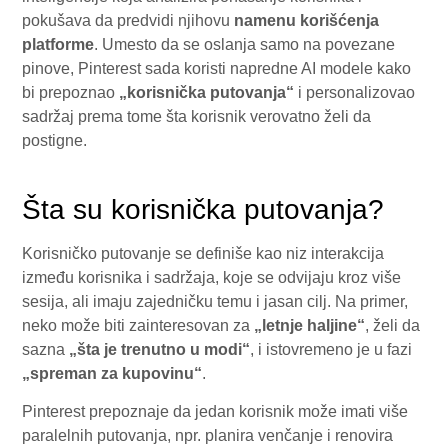
pokušava da predvidi njihovu
namenu korišćenja
platforme
. Umesto da se oslanja samo na povezane
pinove, Pinterest sada koristi napredne AI modele kako
bi prepoznao
„korisnička putovanja“
i personalizovao
sadržaj prema tome šta korisnik verovatno želi da
postigne.
Šta su korisnička putovanja?
Korisničko putovanje se definiše kao niz interakcija
između korisnika i sadržaja, koje se odvijaju kroz više
sesija, ali imaju zajedničku temu i jasan cilj. Na primer,
neko može biti zainteresovan za
„letnje haljine“
, želi da
sazna
„šta je trenutno u modi“
, i istovremeno je u fazi
„spreman za kupovinu“
.
Pinterest prepoznaje da jedan korisnik može imati više
paralelnih putovanja, npr. planira venčanje i renovira