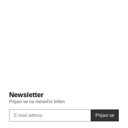
MediaTek sprema odgovor na poskupljenje čipova:
Dimensity 9600 Pro 28 odsto jeftiniji od novog
Snapdragona
July 29, 2026
Veštačka inteligencija sada testira inteligenciju divljih
majmuna
July 29, 2026
Samsung Galaxy S26 FE primećen u bazi sertifikata:
Donosi punjenje od 45W i nadmašuje bazni S26
Newsletter
Prijavi se na mesečni bilten