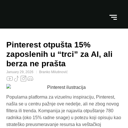
Pinterest otpušta 15%
zaposlenih u “trci” za AI, ali
berza ne prašta
January 29, 2026
Branko Milutinović
Popularna platforma za vizuelnu inspiraciju, Pinterest,
našla se u centru pažnje ove nedelje, ali ne zbog novog
filtera ili trenda. Kompanija je najavila otpuštanje 780
radnika (oko 15% radne snage) u potezu koji opisuju kao
strateško preusmeravanje resursa ka veštačkoj