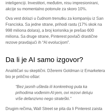
inteligenciji. Investitori, međutim, nisu impresionirani,
akcije su momentalno potonule za skoro 10%.
Ova vest dolazi u čudnom trenutku za kompaniju iz San
Franciska. Sa jedne strane, prihodi rastu (17% skok na
998 miliona dolara), a broj korisnika je prešao 600
miliona. Sa druge strane, Pinterest povlači drastične
rezove pravdajući ih “AI evolucijom”.
Da li je AI samo izgovor?
Analitičari su skeptični. Džeremi Goldman iz Emarketera
bio je prilično oštar:
“Bez jasnih ušteda ili konkretnog puta ka
prihodima vođenim AI-jem, ovi rezovi deluju
više defanzivno nego strateški.”
Drugim rečima, Wall Street se pita da li Pinterest zaista