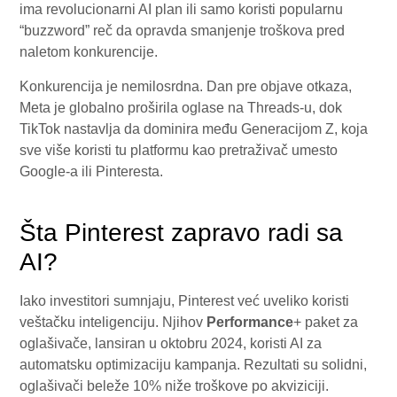
ima revolucionarni AI plan ili samo koristi popularnu
“buzzword” reč da opravda smanjenje troškova pred
naletom konkurencije.
Konkurencija je nemilosrdna. Dan pre objave otkaza,
Meta je globalno proširila oglase na Threads-u, dok
TikTok nastavlja da dominira među Generacijom Z, koja
sve više koristi tu platformu kao pretraživač umesto
Google-a ili Pinteresta.
Šta Pinterest zapravo radi sa
AI?
Iako investitori sumnjaju, Pinterest već uveliko koristi
veštačku inteligenciju. Njihov
Performance
+ paket za
oglašivače, lansiran u oktobru 2024, koristi AI za
automatsku optimizaciju kampanja. Rezultati su solidni,
oglašivači beleže 10% niže troškove po akviziciji.