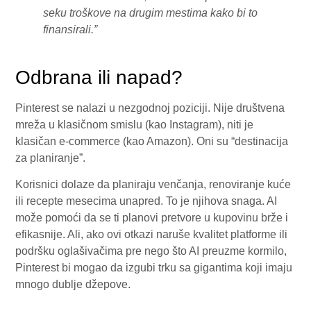
seku troškove na drugim mestima kako bi to
finansirali.”
Odbrana ili napad?
Pinterest se nalazi u nezgodnoj poziciji. Nije društvena
mreža u klasičnom smislu (kao Instagram), niti je
klasičan e-commerce (kao Amazon). Oni su “destinacija
za planiranje”.
Korisnici dolaze da planiraju venčanja, renoviranje kuće
ili recepte mesecima unapred. To je njihova snaga. AI
može pomoći da se ti planovi pretvore u kupovinu brže i
efikasnije. Ali, ako ovi otkazi naruše kvalitet platforme ili
podršku oglašivačima pre nego što AI preuzme kormilo,
Pinterest bi mogao da izgubi trku sa gigantima koji imaju
mnogo dublje džepove.