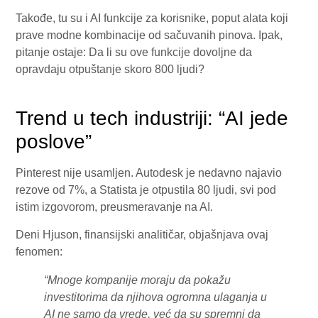
Takođe, tu su i AI funkcije za korisnike, poput alata koji
prave modne kombinacije od sačuvanih pinova. Ipak,
pitanje ostaje: Da li su ove funkcije dovoljne da
opravdaju otpuštanje skoro 800 ljudi?
Trend u tech industriji: “AI jede
poslove”
Pinterest nije usamljen. Autodesk je nedavno najavio
rezove od 7%, a Statista je otpustila 80 ljudi, svi pod
istim izgovorom, preusmeravanje na AI.
Deni Hjuson, finansijski analitičar, objašnjava ovaj
fenomen:
“Mnoge kompanije moraju da pokažu
investitorima da njihova ogromna ulaganja u
AI ne samo da vrede, već da su spremni da