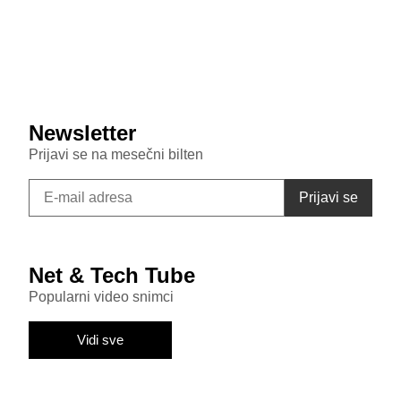
July 29, 2026
Samsung Galaxy S26 FE primećen u bazi sertifikata:
Donosi punjenje od 45W i nadmašuje bazni S26
Newsletter
Prijavi se na mesečni bilten
Net & Tech Tube
Popularni video snimci
Vidi sve