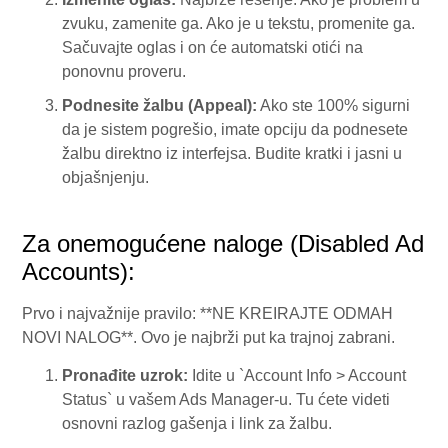
zvuku, zamenite ga. Ako je u tekstu, promenite ga.
Sačuvajte oglas i on će automatski otići na
ponovnu proveru.
Podnesite žalbu (Appeal):
Ako ste 100% sigurni
da je sistem pogrešio, imate opciju da podnesete
žalbu direktno iz interfejsa. Budite kratki i jasni u
objašnjenju.
Za onemogućene naloge (Disabled Ad
Accounts):
Prvo i najvažnije pravilo: **NE KREIRAJTE ODMAH
NOVI NALOG**. Ovo je najbrži put ka trajnoj zabrani.
Pronađite uzrok:
Idite u `Account Info > Account
Status` u vašem Ads Manager-u. Tu ćete videti
osnovni razlog gašenja i link za žalbu.