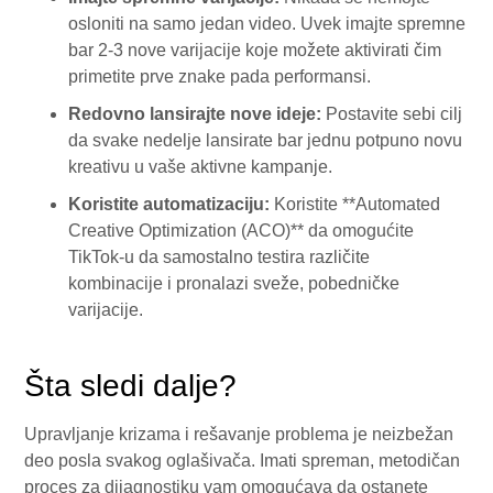
osloniti na samo jedan video. Uvek imajte spremne
bar 2-3 nove varijacije koje možete aktivirati čim
primetite prve znake pada performansi.
Redovno lansirajte nove ideje:
Postavite sebi cilj
da svake nedelje lansirate bar jednu potpuno novu
kreativu u vaše aktivne kampanje.
Koristite automatizaciju:
Koristite **Automated
Creative Optimization (ACO)** da omogućite
TikTok-u da samostalno testira različite
kombinacije i pronalazi sveže, pobedničke
varijacije.
Šta sledi dalje?
Upravljanje krizama i rešavanje problema je neizbežan
deo posla svakog oglašivača. Imati spreman, metodičan
proces za dijagnostiku vam omogućava da ostanete