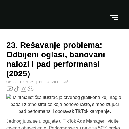
23. Rešavanje problema:
Odbijeni oglasi, banovani
nalozi i pad performansi
(2025)
October 10, 2025
Branko Milutinović
Jednog jutra se ulogujete u TikTok Ads Manager i vidite
crveno obaveštenje. Performanse su pale za 50% preko