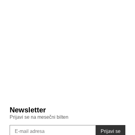
July 29, 2026
MediaTek sprema odgovor na poskupljenje čipova:
Dimensity 9600 Pro 28 odsto jeftiniji od novog
Snapdragona
July 29, 2026
Veštačka inteligencija sada testira inteligenciju divljih
majmuna
July 29, 2026
Samsung Galaxy S26 FE primećen u bazi sertifikata:
Donosi punjenje od 45W i nadmašuje bazni S26
Newsletter
Prijavi se na mesečni bilten