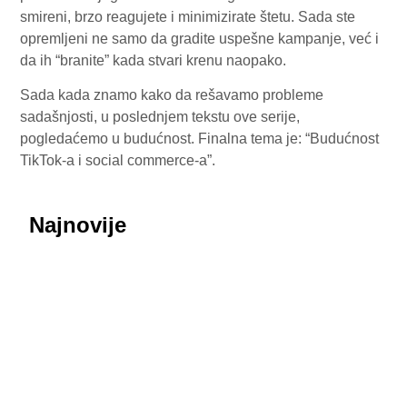
smireni, brzo reagujete i minimizirate štetu. Sada ste
opremljeni ne samo da gradite uspešne kampanje, već i
da ih “branite” kada stvari krenu naopako.
Sada kada znamo kako da rešavamo probleme
sadašnjosti, u poslednjem tekstu ove serije,
pogledaćemo u budućnost. Finalna tema je: “Budućnost
TikTok-a i social commerce-a”.
Najnovije
July 29, 2026
Honor ROBOT PHONE oborio rekorde: Više od
200.000 rezervacija za samo nedelju dana
July 29, 2026
Procurele fotografije uživo: Huawei nova 16 SE
donosi masivnu bateriju od 8.500 mAh i dizajn koji
podseća na Honor