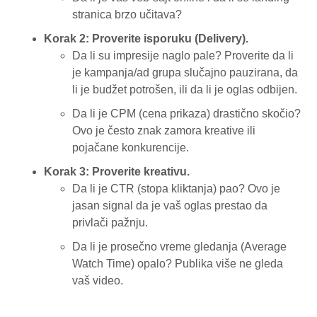
stranica brzo učitava?
Korak 2: Proverite isporuku (Delivery).
Da li su impresije naglo pale? Proverite da li
je kampanja/ad grupa slučajno pauzirana, da
li je budžet potrošen, ili da li je oglas odbijen.
Da li je CPM (cena prikaza) drastično skočio?
Ovo je često znak zamora kreative ili
pojačane konkurencije.
Korak 3: Proverite kreativu.
Da li je CTR (stopa kliktanja) pao? Ovo je
jasan signal da je vaš oglas prestao da
privlači pažnju.
Da li je prosečno vreme gledanja (Average
Watch Time) opalo? Publika više ne gleda
vaš video.