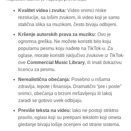
Kvalitet videa i zvuka:
Video snimci niske
rezolucije, sa lošim zvukom, ili video koji je samo
statična slika sa muzikom, često bivaju odbijeni.
Kršenje autorskih prava za muziku:
Ovo je
ogromna greška. Ne možete koristiti bilo koju
popularnu pesmu koju nađete na TikTok-u. Za
oglase, morate koristiti isključivo zvukove iz TikTok-
ove
Commercial Music Library
, ili imati dokazivu
licencu za pesmu.
Nerealistična obećanja:
Posebno u nišama
zdravlja, lepote i finansija. Dramatični “pre i posle”
snimci, obećanja o brzom mršavljenju ili lakoj
zaradi se gotovo uvek odbijaju.
Previše teksta na videu:
Iako ne postoji striktno
pravilo, oglasi koji su pretrpani tekstom koji ometa
gledanje bivaju lošije ocenjeni od strane sistema.