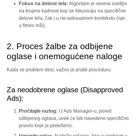
Fokus na delove tela:
Algoritam je veoma osetljiv
na krupne kadrove koji se fokusiraju na specifične
delove tela, čak i u ne-seksualnom kontekstu (npr.
u fitnes niši).
2. Proces žalbe za odbijene
oglase i onemogućene naloge
Kada se problem desi, važno je pratiti proceduru.
Za neodobrene oglase (Disapproved
Ads):
Pročitajte razlog:
U Ads Manager-u, pored
odbijenog oglasa, uvek će biti navedeno specifično
pravilo koje je prekršeno.
Izmenite oglas:
Najbrže rešenje. Ako je problem u