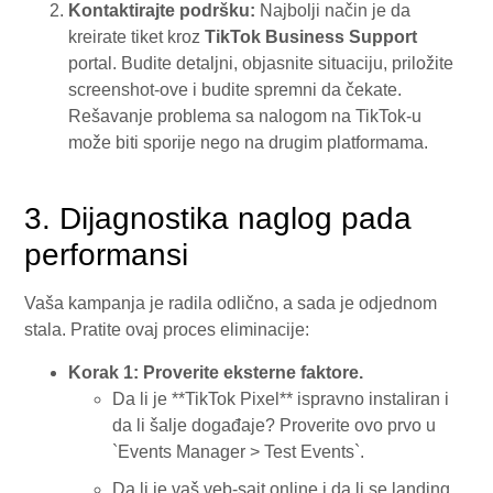
Kontaktirajte podršku:
Najbolji način je da
kreirate tiket kroz
TikTok Business Support
portal. Budite detaljni, objasnite situaciju, priložite
screenshot-ove i budite spremni da čekate.
Rešavanje problema sa nalogom na TikTok-u
može biti sporije nego na drugim platformama.
3. Dijagnostika naglog pada
performansi
Vaša kampanja je radila odlično, a sada je odjednom
stala. Pratite ovaj proces eliminacije:
Korak 1: Proverite eksterne faktore.
Da li je **TikTok Pixel** ispravno instaliran i
da li šalje događaje? Proverite ovo prvo u
`Events Manager > Test Events`.
Da li je vaš veb-sajt online i da li se landing