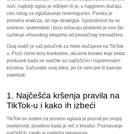
noći, najbolji oglas je odbijen ili je, u najgorem slučaju,
ceo nalog za oglašavanje onemogućen. Panika je
prirodna reakcija, ali nije strategija. Sposobnost da se
smireno, sistematski i brzo rešavaju problemi je ono što
razlikuje vrhunskog eksperta od prosečnog menadžera.
Ovaj vodič je vaš priručnik za hitne slučajeve na TikTok-
u. Proći ćemo kroz konkretne, akcione korake koje treba
preduzeti kada se suočite sa najčešćim i najstresnijim
krizama. Sačuvajte ovaj tekst, jer će vam pre ili kasnije
zatrebati.
1. Najčešća kršenja pravila na
TikTok-u i kako ih izbeći
TikTok-ov sistem za proveru oglasa je poznat po svojoj
osetljivosti, posebno kada je reč o kreativi. Poznavanje
najčešćih zamki je najbolja prevencija.