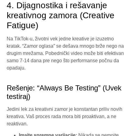
4. Dijagnostika i rešavanje
kreativnog zamora (Creative
Fatigue)
Na TikTok-u, životni vek jedne kreative je izuzetno
kratak. “Zamor oglasa” se dešava mnogo brže nego na
drugim mrežama. Pobednički video može biti efektivan
samo 7-14 dana pre nego što performanse počnu da
opadaju.
Rešenje: “Always Be Testing” (Uvek
testiraj)
Jedini lek za kreativni zamor je konstantan priliv novih
kreativa. Vaš proces rada mora biti proaktivan, a ne
reaktivan.
Imajte spremne varijacije:
Nikada se nemojte