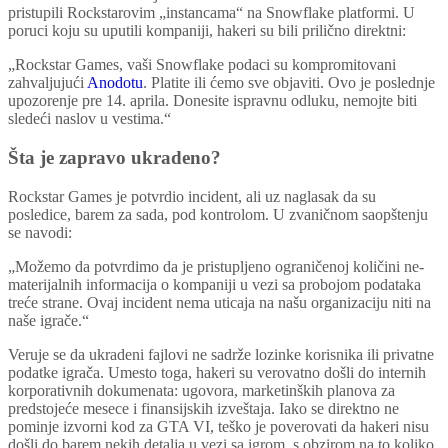
pristupili Rockstarovim „instancama“ na Snowflake platformi. U
poruci koju su uputili kompaniji, hakeri su bili prilično direktni:
„Rockstar Games, vaši Snowflake podaci su kompromitovani
zahvaljujući
Anodotu
. Platite ili ćemo sve objaviti. Ovo je poslednje
upozorenje pre 14. aprila. Donesite ispravnu odluku, nemojte biti
sledeći naslov u vestima.“
Šta je zapravo ukradeno?
Rockstar Games je potvrdio incident, ali uz naglasak da su
posledice, barem za sada, pod kontrolom. U zvaničnom saopštenju
se navodi:
„Možemo da potvrdimo da je pristupljeno ograničenoj količini ne-
materijalnih informacija o kompaniji u vezi sa probojom podataka
treće strane. Ovaj incident nema uticaja na našu organizaciju niti na
naše igrače.“
Veruje se da ukradeni fajlovi ne sadrže lozinke korisnika ili privatne
podatke igrača. Umesto toga, hakeri su verovatno došli do internih
korporativnih dokumenata: ugovora, marketinških planova za
predstojeće mesece i finansijskih izveštaja. Iako se direktno ne
pominje izvorni kod za GTA VI, teško je poverovati da hakeri nisu
došli do barem nekih detalja u vezi sa igrom, s obzirom na to koliko