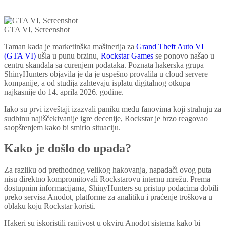
GTA VI, Screenshot
Taman kada je marketinška mašinerija za
Grand Theft Auto VI
(GTA VI)
ušla u punu brzinu,
Rockstar Games
se ponovo našao u
centru skandala sa curenjem podataka. Poznata hakerska grupa
ShinyHunters objavila je da je uspešno provalila u cloud servere
kompanije, a od studija zahtevaju isplatu digitalnog otkupa
najkasnije do 14. aprila 2026. godine.
Iako su prvi izveštaji izazvali paniku među fanovima koji strahuju za
sudbinu najiščekivanije igre decenije, Rockstar je brzo reagovao
saopštenjem kako bi smirio situaciju.
Kako je došlo do upada?
Za razliku od prethodnog velikog hakovanja, napadači ovog puta
nisu direktno kompromitovali Rockstarovu internu mrežu. Prema
dostupnim informacijama, ShinyHunters su pristup podacima dobili
preko servisa Anodot, platforme za analitiku i praćenje troškova u
oblaku koju Rockstar koristi.
Hakeri su iskoristili ranjivost u okviru Anodot sistema kako bi