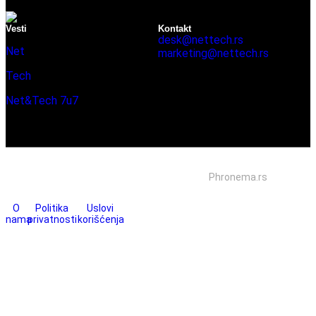
Vesti
Kontakt
desk@nettech.rs
Net
marketing@nettech.rs
+381 66 59 41 254
Tech
Net&Tech 7u7
Sva prava zadržana © 2026. Izrada
Phronema.rs
O
Politika
Uslovi
nama
privatnosti
korišćenja