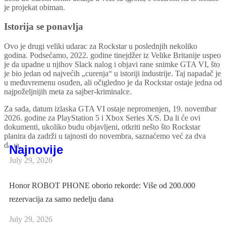
je projekat obiman.
Istorija se ponavlja
Ovo je drugi veliki udarac za Rockstar u poslednjih nekoliko
godina. Podsećamo, 2022. godine tinejdžer iz Velike Britanije uspeo
je da upadne u njihov Slack nalog i objavi rane snimke GTA VI, što
je bio jedan od najvećih „curenja“ u istoriji industrije. Taj napadač je
u međuvremenu osuđen, ali očigledno je da Rockstar ostaje jedna od
najpoželjnijih meta za sajber-kriminalce.
Za sada, datum izlaska GTA VI ostaje nepromenjen, 19. novembar
2026. godine za PlayStation 5 i Xbox Series X/S. Da li će ovi
dokumenti, ukoliko budu objavljeni, otkriti nešto što Rockstar
planira da zadrži u tajnosti do novembra, saznaćemo već za dva
dana.
Najnovije
July 29, 2026
Honor ROBOT PHONE oborio rekorde: Više od 200.000
rezervacija za samo nedelju dana
July 29, 2026