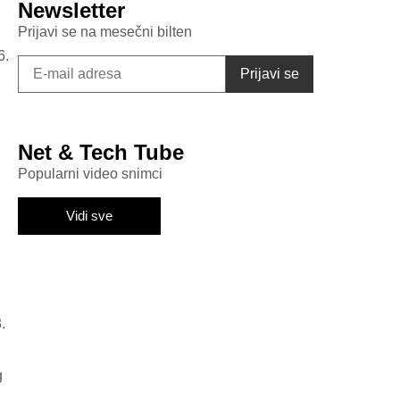
Newsletter
Prijavi se na mesečni bilten
6.
Net & Tech Tube
Popularni video snimci
Vidi sve
.
g