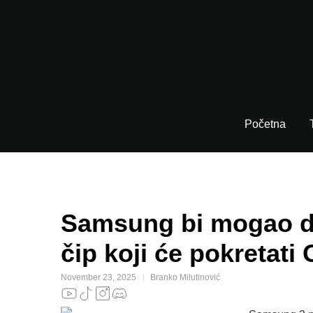
Početna
Samsung bi mogao d
čip koji će pokretati 
November 23, 2025
Branko Milutinović