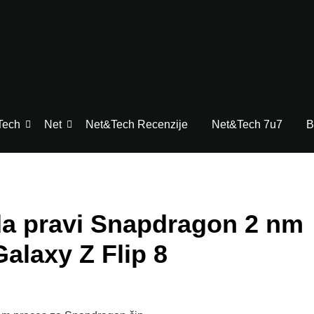
Tech
Net
Net&Tech Recenzije
Net&Tech 7u7
B
a pravi Snapdragon 2 nm
Galaxy Z Flip 8