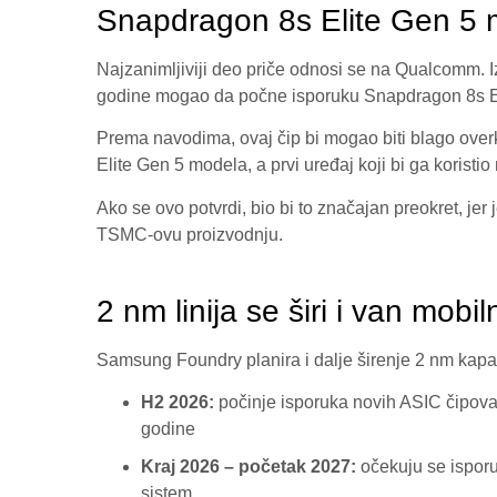
Snapdragon 8s Elite Gen 5 mo
Najzanimljiviji deo priče odnosi se na Qualcomm. 
godine mogao da počne isporuku Snapdragon 8s El
Prema navodima, ovaj čip bi mogao biti blago ove
Elite Gen 5 modela, a prvi uređaj koji bi ga koristi
Ako se ovo potvrdi, bio bi to značajan preokret, je
TSMC-ovu proizvodnju.
2 nm linija se širi i van mobil
Samsung Foundry planira i dalje širenje 2 nm kapac
H2 2026:
počinje isporuka novih ASIC čipova
godine
Kraj 2026 – početak 2027:
očekuju se isporuk
sistem