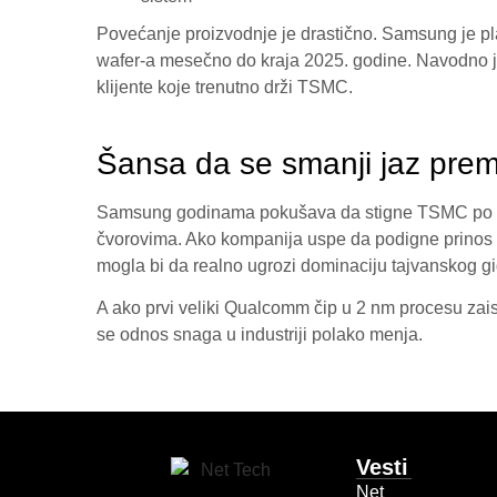
Povećanje proizvodnje je drastično. Samsung je p
wafer-a mesečno do kraja 2025. godine. Navodno j
klijente koje trenutno drži TSMC.
Šansa da se smanji jaz pr
Samsung godinama pokušava da stigne TSMC po kva
čvorovima. Ako kompanija uspe da podigne prinos 2
mogla bi da realno ugrozi dominaciju tajvanskog gi
A ako prvi veliki Qualcomm čip u 2 nm procesu zai
se odnos snaga u industriji polako menja.
Vesti
Net