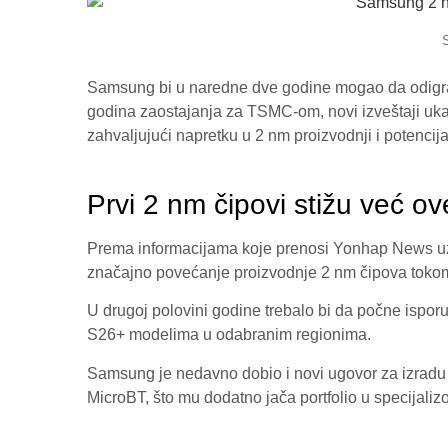
Samsung bi u naredne dve godine mogao da odigra
godina zaostajanja za TSMC-om, novi izveštaji uk
zahvaljujući napretku u 2 nm proizvodnji i potenc
Prvi 2 nm čipovi stižu već o
Prema informacijama koje prenosi Yonhap News u
značajno povećanje proizvodnje 2 nm čipova toko
U drugoj polovini godine trebalo bi da počne ispor
S26+ modelima u odabranim regionima.
Samsung je nedavno dobio i novi ugovor za izradu
MicroBT, što mu dodatno jača portfolio u specijal