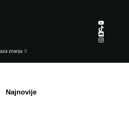
aza znanja
Najnovije
July 29, 2026
Honor ROBOT PHONE oborio rekorde: Više
od 200.000 rezervacija za samo nedelju dana
July 29, 2026