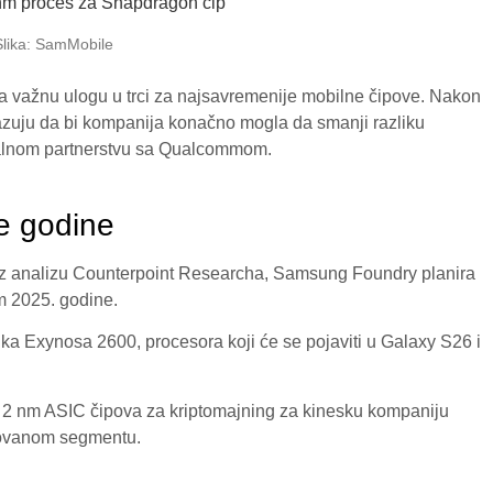
Slika: SamMobile
 važnu ulogu u trci za najsavremenije mobilne čipove. Nakon
azuju da bi kompanija konačno mogla da smanji razliku
ijalnom partnerstvu sa Qualcommom.
ve godine
z analizu Counterpoint Researcha, Samsung Foundry planira
m 2025. godine.
uka Exynosa 2600, procesora koji će se pojaviti u Galaxy S26 i
 2 nm ASIC čipova za kriptomajning za kinesku kompaniju
izovanom segmentu.