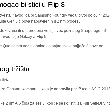
gao bi stići u Flip 8
Izveštaj navodi da bi Samsung Foundry već u prvoj polovini 202
ite Gen 5 čipova napravljenih u 2 nm procesu.
rklokovana ili unapređena verzija već poznatog Snapdragon 8
o navodno je Galaxy Z Flip 8.
r je Qualcomm tradicionalno oslanjao svoje najjače čipove na
nog tržišta
iteta:
 za Canaan, kompaniju koja je napravila prvi Bitcoin ASIC 2013
e 2 nm AI6 čipa za Teslu, koji će se koristiti za Full Self-Drivin