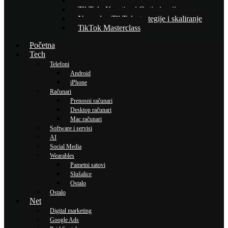
Osnove TikTok oglašavanja
TikTok: Kreativa i Optimizacija
Napredne TikTok strategije i skaliranje
TikTok Masterclass
Početna
Tech
Telefoni
Android
iPhone
Računari
Prenosni računari
Desktop računari
Mac računari
Software i servisi
AI
Social Media
Wearables
Pametni satovi
Slušalice
Ostalo
Ostalo
Net
Digital marketing
Google Ads