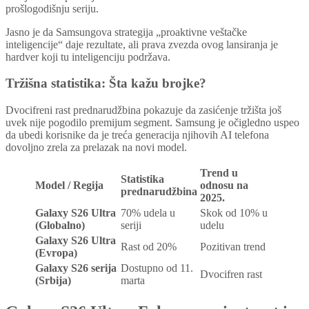
prošlogodišnju seriju.
Jasno je da Samsungova strategija „proaktivne veštačke
inteligencije“ daje rezultate, ali prava zvezda ovog lansiranja je
hardver koji tu inteligenciju podržava.
Tržišna statistika: Šta kažu brojke?
Dvocifreni rast prednarudžbina pokazuje da zasićenje tržišta još
uvek nije pogodilo premijum segment. Samsung je očigledno uspeo
da ubedi korisnike da je treća generacija njihovih AI telefona
dovoljno zrela za prelazak na novi model.
Trend u
Statistika
Model / Regija
odnosu na
prednarudžbina
2025.
Galaxy S26 Ultra
70% udela u
Skok od 10% u
(Globalno)
seriji
udelu
Galaxy S26 Ultra
Rast od 20%
Pozitivan trend
(Evropa)
Galaxy S26 serija
Dostupno od 11.
Dvocifren rast
(Srbija)
marta