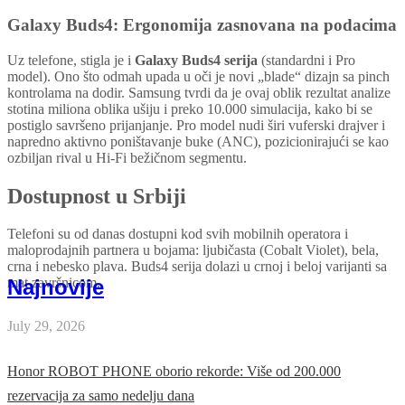
Galaxy Buds4: Ergonomija zasnovana na podacima
Uz telefone, stigla je i
Galaxy Buds4 serija
(standardni i Pro
model). Ono što odmah upada u oči je novi „blade“ dizajn sa pinch
kontrolama na dodir. Samsung tvrdi da je ovaj oblik rezultat analize
stotina miliona oblika ušiju i preko 10.000 simulacija, kako bi se
postiglo savršeno prijanjanje. Pro model nudi širi vuferski drajver i
napredno aktivno poništavanje buke (ANC), pozicionirajući se kao
ozbiljan rival u Hi-Fi bežičnom segmentu.
Dostupnost u Srbiji
Telefoni su od danas dostupni kod svih mobilnih operatora i
maloprodajnih partnera u bojama: ljubičasta (Cobalt Violet), bela,
crna i nebesko plava. Buds4 serija dolazi u crnoj i beloj varijanti sa
Najnovije
mat završnicom.
July 29, 2026
Honor ROBOT PHONE oborio rekorde: Više od 200.000
rezervacija za samo nedelju dana