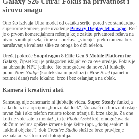
Galaxy S26 Ultra: Fokus na privatnost i
sirovu snagu
Ono što izdvaja Ultra model od ostatka serije, pored već standardno
superiorne kamere, jeste uvođenje
Privacy Display
tehnologije
. Reč
je o prvom komercijalnom rešenju koje zaštitu privatnosti rešava na
nivou samih piksela, čime se sprečava „virenje“ preko ramena bez
narušavanja kvaliteta slike za onoga ko drži telefon.
Uređaj pokreće
Snapdragon 8 Elite Gen 5 Mobile Platform for
Galaxy
, čipset koji je prilagođen isključivo za ove uređaje. Fokus je
na ubrzanju NPU jedinice, što omogućava da nove AI funkcije
poput
Now Nudge
(kontekstualni predlozi) i
Now Brief
(pametni
rezimei dana) rade lokalno, brzo i bez oslanjanja na oblak.
Kamera i kreativni alati
Samsung nije zanemario ni ljubitelje videa.
Super Steady
funkcija
sada dolazi sa opcijom „horizontal lock“, što znači da horizont ostaje
ravan čak i ako telefon rotirate tokom trčanja ili brze akcije. Za one
koji ne vole sate u montaži, tu je
Photo Assist
koji omogućava da
običnim rečima opišete izmene koje želite (npr. „dodaj senku“ ili
„ukloni objekat“), dok
Creative Studio
služi za brzo pravljenje
vizuala od vaših sirovih fotografija.