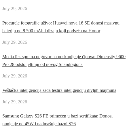
July 29, 2026
Procurele fotografije uživo: Huawei nova 16 SE donosi masivnu
bateriju od 8.500 mAh i dizajn koji podseća na Honor
July 29, 2026
MediaTek sprema odgovor na poskupljenje čipova: Dimensity 9600
Pro 28 odsto jeftiniji od novog Snapdragona
July 29, 2026
Veštačka inteligencija sada testira inteligenciju divljih majmuna
July 29, 2026
Samsung Galaxy S26 FE primećen u bazi sertifikata: Donosi
punjenje od 45W i nadmašuje bazni S26