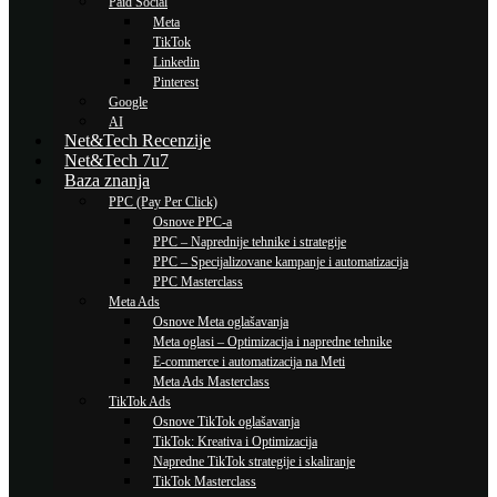
Paid Social
Meta
TikTok
Linkedin
Pinterest
Google
AI
Net&Tech Recenzije
Net&Tech 7u7
Baza znanja
PPC (Pay Per Click)
Osnove PPC-a
PPC – Naprednije tehnike i strategije
PPC – Specijalizovane kampanje i automatizacija
PPC Masterclass
Meta Ads
Osnove Meta oglašavanja
Meta oglasi – Optimizacija i napredne tehnike
E-commerce i automatizacija na Meti
Meta Ads Masterclass
TikTok Ads
Osnove TikTok oglašavanja
TikTok: Kreativa i Optimizacija
Napredne TikTok strategije i skaliranje
TikTok Masterclass