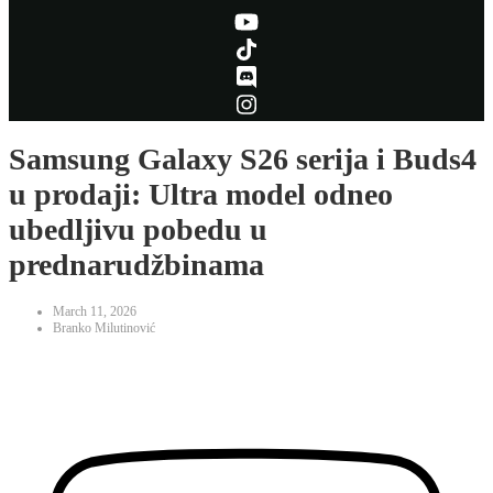
Samsung Galaxy S26 serija i Buds4
u prodaji: Ultra model odneo
ubedljivu pobedu u
prednarudžbinama
March 11, 2026
Branko Milutinović