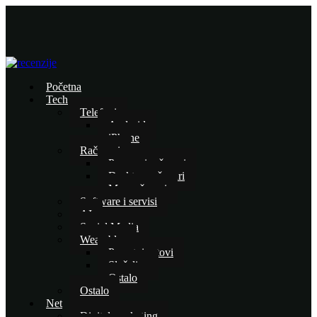
Početna
Tech
Telefoni
Android
iPhone
Računari
Prenosni računari
Desktop računari
Mac računari
Software i servisi
AI
Social Media
Wearables
Pametni satovi
Slušalice
Ostalo
Ostalo
Net
Digital marketing