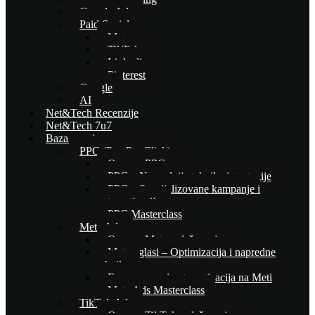
Google Ads
Paid Social
Meta
TikTok
Linkedin
Pinterest
Google
AI
Net&Tech Recenzije
Net&Tech 7u7
Baza znanja
PPC (Pay Per Click)
Osnove PPC-a
PPC – Naprednije tehnike i strategije
PPC – Specijalizovane kampanje i
automatizacija
PPC Masterclass
Meta Ads
Osnove Meta oglašavanja
Meta oglasi – Optimizacija i napredne
tehnike
E-commerce i automatizacija na Meti
Meta Ads Masterclass
TikTok Ads