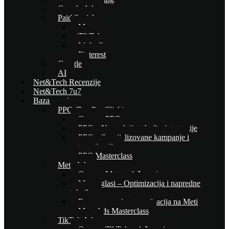
Google Ads
Paid Social
Meta
TikTok
Linkedin
Pinterest
Google
AI
Net&Tech Recenzije
Net&Tech 7u7
Baza znanja
PPC (Pay Per Click)
Osnove PPC-a
PPC – Naprednije tehnike i strategije
PPC – Specijalizovane kampanje i
automatizacija
PPC Masterclass
Meta Ads
Osnove Meta oglašavanja
Meta oglasi – Optimizacija i napredne
tehnike
E-commerce i automatizacija na Meti
Meta Ads Masterclass
TikTok Ads