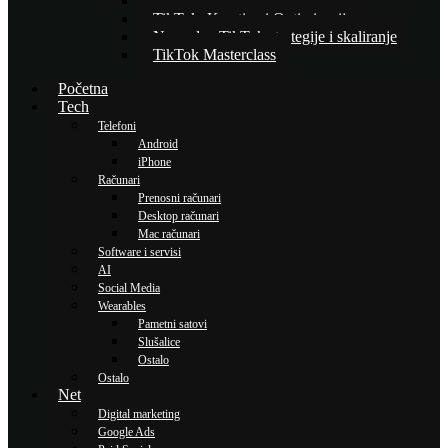
Osnove TikTok oglašavanja
TikTok: Kreativa i Optimizacija
Napredne TikTok strategije i skaliranje
TikTok Masterclass
Početna
Tech
Telefoni
Android
iPhone
Računari
Prenosni računari
Desktop računari
Mac računari
Software i servisi
AI
Social Media
Wearables
Pametni satovi
Slušalice
Ostalo
Ostalo
Net
Digital marketing
Google Ads