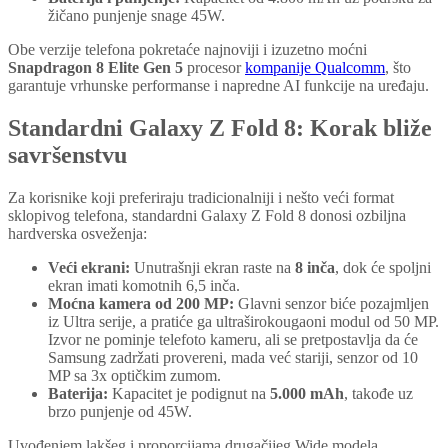
žičano punjenje snage 45W.
Obe verzije telefona pokretaće najnoviji i izuzetno moćni
Snapdragon 8 Elite Gen 5
procesor
kompanije Qualcomm
, što
garantuje vrhunske performanse i napredne AI funkcije na uređaju.
Standardni Galaxy Z Fold 8: Korak bliže
savršenstvu
Za korisnike koji preferiraju tradicionalniji i nešto veći format
sklopivog telefona, standardni Galaxy Z Fold 8 donosi ozbiljna
hardverska osveženja:
Veći ekrani:
Unutrašnji ekran raste na
8 inča
, dok će spoljni
ekran imati komotnih 6,5 inča.
Moćna kamera od 200 MP:
Glavni senzor biće pozajmljen
iz Ultra serije, a pratiće ga ultraširokougaoni modul od 50 MP.
Izvor ne pominje telefoto kameru, ali se pretpostavlja da će
Samsung zadržati provereni, mada već stariji, senzor od 10
MP sa 3x optičkim zumom.
Baterija:
Kapacitet je podignut na
5.000 mAh
, takođe uz
brzo punjenje od 45W.
Uvođenjem lakšeg i proporcijama drugačijeg Wide modela,