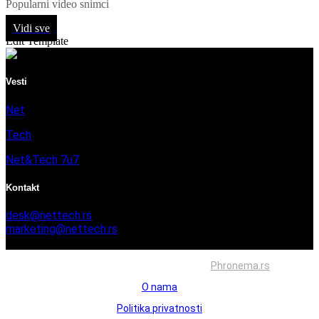
Popularni video snimci
Vidi sve
Edit Template
Vesti
Net
Tech
Net&Tech 7u7
Kontakt
desk@nettech.rs
marketing@nettech.rs
+381 66 59 41 254
Sva prava zadržana © 2026. Izrada
Phronema.rs
O nama
Politika privatnosti