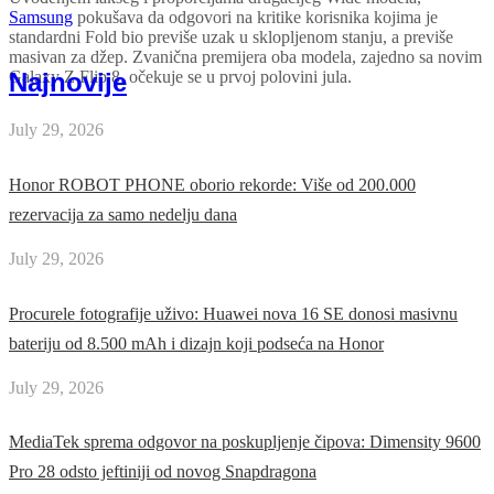
Samsung
pokušava da odgovori na kritike korisnika kojima je
standardni Fold bio previše uzak u sklopljenom stanju, a previše
masivan za džep. Zvanična premijera oba modela, zajedno sa novim
Najnovije
Galaxy Z Flip 8, očekuje se u prvoj polovini jula.
July 29, 2026
Honor ROBOT PHONE oborio rekorde: Više od 200.000
rezervacija za samo nedelju dana
July 29, 2026
Procurele fotografije uživo: Huawei nova 16 SE donosi masivnu
bateriju od 8.500 mAh i dizajn koji podseća na Honor
July 29, 2026
MediaTek sprema odgovor na poskupljenje čipova: Dimensity 9600
Pro 28 odsto jeftiniji od novog Snapdragona