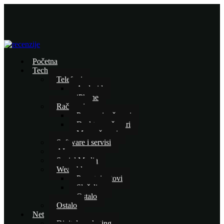
Početna
Tech
Telefoni
Android
iPhone
Računari
Prenosni računari
Desktop računari
Mac računari
Software i servisi
AI
Social Media
Wearables
Pametni satovi
Slušalice
Ostalo
Ostalo
Net
Digital marketing