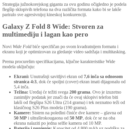
Strategija južnokorejskog giganta za ovu godinu očigledno je podela
flegšip sklopivih telefona na dva različita formata kako bi se lakše
pariralo sve agresivnijoj kineskoj konkurenciji.
Galaxy Z Fold 8 Wide: Stvoren za
multimediju i lagan kao pero
Novi
Wide Fold
biće specifičan po svom kvadratnijem formatu i
ekranu koji je optimizovan za gledanje video sadržaja i multitasking.
Prema procurelim specifikacijama, ključne karakteristike Wide
modela uključuju:
Ekrani:
Unutrašnji savitljivi ekran od
7,6 inča sa odnosom
stranica 4:3
, dok će spoljni (cover) ekran imati dijagonalu od
5,4 inča.
Težina:
Uređaj će težiti svega
200 grama
. Ovo je izuzetno
zanimljiv podatak jer znači da će ovaj sklopivi telefon biti
lakši od flegšipa S26 Ultra (214 grama) i tek neznatno teži od
klasičnog S26 Plus modela (190 grama).
Kamere:
Sistem na poleđini činiće dve kamere – glavna od
50 MP
i ultraširokougaona od
50 MP
, dok će se na oba
ekrana nalaziti po jedna selfie kamera od 10 MP.
Baterija i punjenje:
Kapacitet od 4.800 mAh uz podršku za