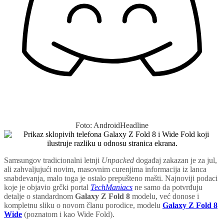
Foto: AndroidHeadline
Samsungov tradicionalni letnji
Unpacked
događaj zakazan je za jul,
ali zahvaljujući novim, masovnim curenjima informacija iz lanca
snabdevanja, malo toga je ostalo prepušteno mašti. Najnoviji podaci
koje je objavio grčki portal
TechManiacs
ne samo da potvrđuju
detalje o standardnom
Galaxy Z Fold 8
modelu, već donose i
kompletnu sliku o novom članu porodice, modelu
Galaxy Z Fold 8
Wide
(poznatom i kao Wide Fold).