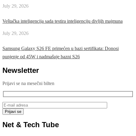
July 29, 2026
Veštačka inteligencija sada testira inteligenciju divljih majmuna
July 29, 2026
Samsung Galaxy S26 FE primećen u bazi sertifikata: Donosi
punjenje od 45W i nadmašuje bazni S26
Newsletter
Prijavi se na mesečni bilten
Net & Tech Tube