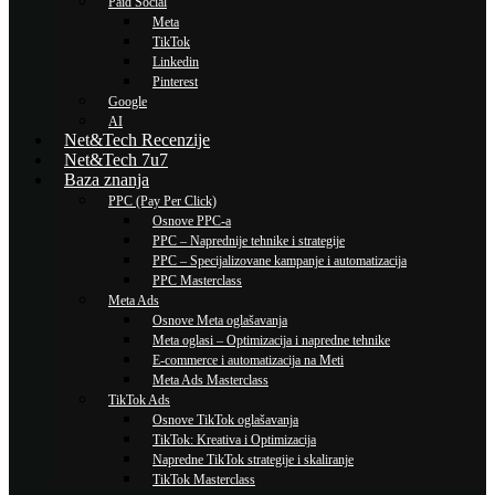
Paid Social
Meta
TikTok
Linkedin
Pinterest
Google
AI
Net&Tech Recenzije
Net&Tech 7u7
Baza znanja
PPC (Pay Per Click)
Osnove PPC-a
PPC – Naprednije tehnike i strategije
PPC – Specijalizovane kampanje i automatizacija
PPC Masterclass
Meta Ads
Osnove Meta oglašavanja
Meta oglasi – Optimizacija i napredne tehnike
E-commerce i automatizacija na Meti
Meta Ads Masterclass
TikTok Ads
Osnove TikTok oglašavanja
TikTok: Kreativa i Optimizacija
Napredne TikTok strategije i skaliranje
TikTok Masterclass