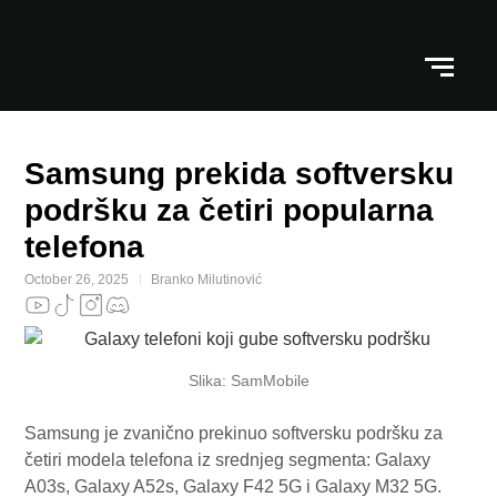
Samsung prekida softversku
podršku za četiri popularna
telefona
October 26, 2025
Branko Milutinović
Slika: SamMobile
Samsung je zvanično prekinuo softversku podršku za
četiri modela telefona iz srednjeg segmenta: Galaxy
A03s, Galaxy A52s, Galaxy F42 5G i Galaxy M32 5G.