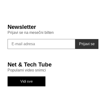
Samsung Galaxy S26 FE primećen u bazi sertifikata:
Donosi punjenje od 45W i nadmašuje bazni S26
Newsletter
Prijavi se na mesečni bilten
Net & Tech Tube
Popularni video snimci
Vidi sve