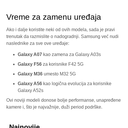
Vreme za zamenu uređaja
Ako i dalje koristite neki od ovih modela, sada je pravi
trenutak da razmislite o nadogradnji. Samsung već nudi
naslednike za sve ove uređaje:
Galaxy A07
kao zamena za Galaxy A03s
Galaxy F56
za korisnike F42 5G
Galaxy M36
umesto M32 5G
Galaxy A56
kao logična evolucija za korisnike
Galaxy A52s
Ovi noviji modeli donose bolje performanse, unapređene
kamere i, što je najvažnije, duži period podrške.
Najnovije