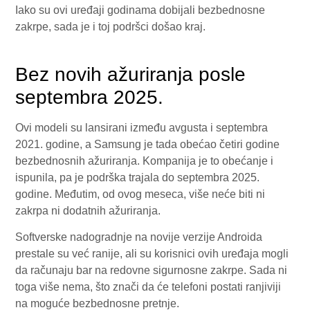
Iako su ovi uređaji godinama dobijali bezbednosne
zakrpe, sada je i toj podršci došao kraj.
Bez novih ažuriranja posle
septembra 2025.
Ovi modeli su lansirani između avgusta i septembra
2021. godine, a Samsung je tada obećao četiri godine
bezbednosnih ažuriranja. Kompanija je to obećanje i
ispunila, pa je podrška trajala do septembra 2025.
godine. Međutim, od ovog meseca, više neće biti ni
zakrpa ni dodatnih ažuriranja.
Softverske nadogradnje na novije verzije Androida
prestale su već ranije, ali su korisnici ovih uređaja mogli
da računaju bar na redovne sigurnosne zakrpe. Sada ni
toga više nema, što znači da će telefoni postati ranjiviji
na moguće bezbednosne pretnje.